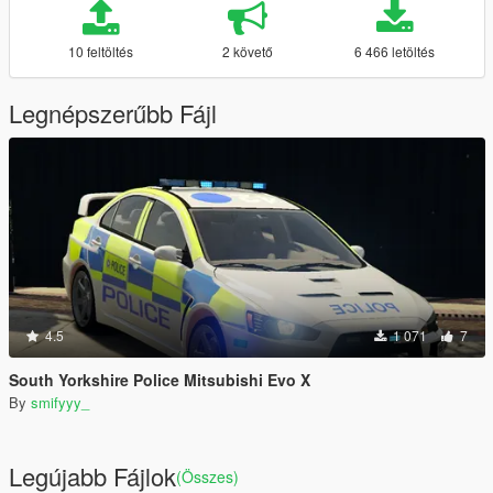
10 feltöltés
2 követő
6 466 letöltés
Legnépszerűbb Fájl
4.5
1 071
7
South Yorkshire Police Mitsubishi Evo X
By
smifyyy_
Legújabb Fájlok
(Összes)