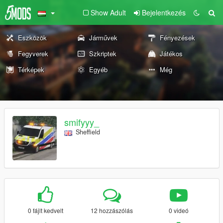
Show Adult
Bejelentkezés
Eszközök
Járművek
Fényezések
Fegyverek
Szkriptek
Játékos
Térképek
Egyéb
Még
smifyyy_
Sheffield
0 fájlt kedvelt
12 hozzászólás
0 videó