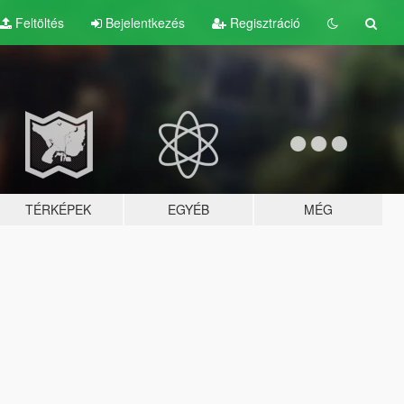
Feltöltés
Bejelentkezés
Regisztráció
TÉRKÉPEK
EGYÉB
MÉG