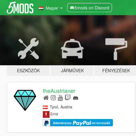
5mods on Discord
Magyar
ESZKÖZÖK
JÁRMŰVEK
FÉNYEZÉSEK
theAustrianer
Tyrol, Austria
Adományozz
-on keresztül