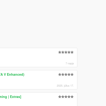
7 napja
TA V Enhanced)
2025. július 17.
ning | Extras]