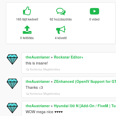
165 fájlt kedvelt
92 hozzászólás
0 videó
0 feltöltés
4 követő
theAustrianer
»
Rockstar Editor+
this is insane!
Kontextus Megtekintése
theAustrianer
»
ZEnhanced (OpenIV Support for G
Thanks <3
Kontextus Megtekintése
theAustrianer
»
Hyundai I30 N [Add-On / FiveM | Tu
WOW mega nice ♥️♥️♥️♥️