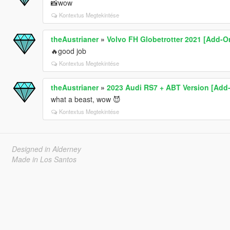
📸wow
Kontextus Megtekintése
theAustrianer
»
Volvo FH Globetrotter 2021 [Add-On 
🔥good job
Kontextus Megtekintése
theAustrianer
»
2023 Audi RS7 + ABT Version [Add-
what a beast, wow 😈
Kontextus Megtekintése
Designed in Alderney
Made in Los Santos