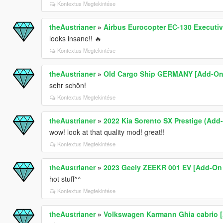
Kontextus Megtekintése
theAustrianer
»
Airbus Eurocopter EC-130 Executiv
looks insane!! 🔥
Kontextus Megtekintése
theAustrianer
»
Old Cargo Ship GERMANY [Add-On 
sehr schön!
Kontextus Megtekintése
theAustrianer
»
2022 Kia Sorento SX Prestige (Add
wow! look at that quality mod! great!!
Kontextus Megtekintése
theAustrianer
»
2023 Geely ZEEKR 001 EV [Add-On /
hot stuff^^
Kontextus Megtekintése
theAustrianer
»
Volkswagen Karmann Ghia cabrio [