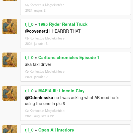
Kontextus Megtekintése
2024. május 2.
tjl_0
»
1995 Ryder Rental Truck
@covenetti
I HEARRR THAT
Kontextus Megtekintése
2024. január 13.
tjl_0
»
Carltons chronicles Episode 1
aka taxi driver
Kontextus Megtekintése
2024. január 12.
tjl_0
»
MAFIA III: Lincoln Clay
@Odenkisska
no i was asking what AK mod he is
using the one in pic 6
Kontextus Megtekintése
2023. augusztus 22.
tjl_0
»
Open All Interiors