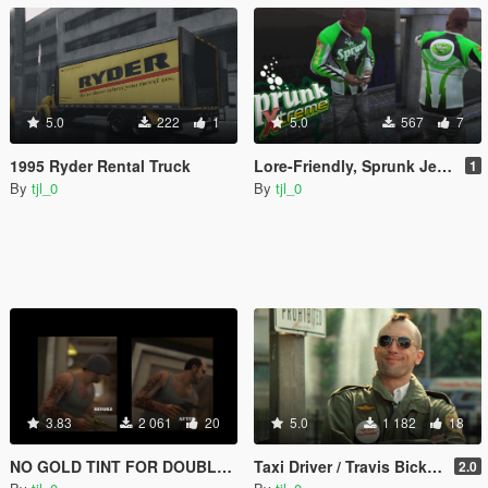
5.0
222
1
5.0
567
7
1995 Ryder Rental Truck
Lore-Friendly, Sprunk Jersey
1
By
tjl_0
By
tjl_0
3.83
2 061
20
5.0
1 182
18
NO GOLD TINT FOR DOUBLE-ACTION REVOLVER REPLACEMENT
Taxi Driver / Travis Bickle Army Jacket + Mohawk
2.0