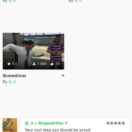
By
tjl_0
By
tjl_0
5.0
1 666
19
Screwdriver
By
tjl_0
tjl_0
»
Shapeshifter V
Very cool idea you should be proud