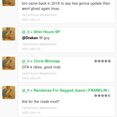
bro came back in 2018 to say hes gonna update then
went ghost again lmao
Kontextus Megtekintése
2023. július 21.
tjl_0
»
After Hours SP
@Drakan
W guy
Kontextus Megtekintése
2023. július 20.
tjl_0
»
Circle Minimap
GTA 4 vibes, good mob
Kontextus Megtekintése
2023. július 20.
tjl_0
»
Bandanas For Sagged Jeans | FRANKLIN |
link for the mask mod?
Kontextus Megtekintése
2023. július 16.