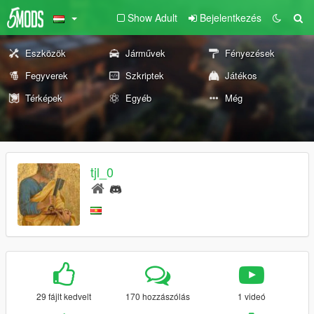
Show Adult
Bejelentkezés
Eszközök
Járművek
Fényezések
Fegyverek
Szkriptek
Játékos
Térképek
Egyéb
Még
tjl_0
29 fájlt kedvelt
170 hozzászólás
1 videó