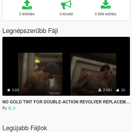
5 feltöltés
3 követő
5 698 letöltés
Legnépszerűbb Fájl
3.83
2 061
20
NO GOLD TINT FOR DOUBLE-ACTION REVOLVER REPLACEMENT
By
tjl_0
Legújabb Fájlok