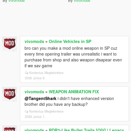
By
vivomods
By
vivomods
vivomods
»
Online Vehicles in SP
bro can you make a mod online weapon in SP cuz
every time opening trailer was unrealistic i want to
purchase from shop and also weapon disapear even
if we sav game
Kontextus Megtekintése
2026. június 6.
vivomods
»
WEAPON ANIMATION FIX
@TangentShark
i didn't have enhanced version
brother did you have any backup?
Kontextus Megtekintése
2026. június 1.
vivomods
»
RDR2-Like Bullet Trails [OIV] | Legacy