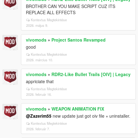
BROTHER CAN YOU MAKE SCRIPT CUZ ITS
REPLACE ALL EFFECTS
Kontextus Megtekintése
2026. május 9.
vivomods
»
Project Santos Revamped
good
Kontextus Megtekintése
2026. március 10.
vivomods
»
RDR2-Like Bullet Trails [OIV] | Legacy
appriciate that
Kontextus Megtekintése
2026. február 16.
vivomods
»
WEAPON ANIMATION FIX
@Zazerim55
new update just got oiv file + uninstaller.
Kontextus Megtekintése
2026. február 7.