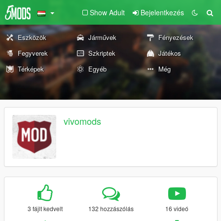
Show Adult
Bejelentkezés
Eszközök
Járművek
Fényezések
Fegyverek
Szkriptek
Játékos
Térképek
Egyéb
Még
vivomods
3 fájlt kedvelt
132 hozzászólás
16 videó