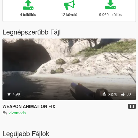
4 feltöltés
12 követő
9 069 letöltés
Legnépszerűbb Fájl
4.98
5 278
83
WEAPON ANIMATION FIX
1.1
By
vivomods
Legújabb Fájlok