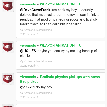
vivomods
»
WEAPON ANIMATION FIX
@DaveGravePrank
iam back my boy . i actually
deleted that mod just to earn money i mean i think to
reupload that mod on patreon or rockstar offical cfx
marketplace so i can earn but idea failed
Kontextus Megtekintése
2026. február 7.
vivomods
»
WEAPON ANIMATION FIX
@UGLIES
maybe you can try by making backup of
old file
Kontextus Megtekintése
2026. február 7.
vivomods
»
Realistic physics pickups with press
E to pickup
@gti92
i'll try my boy
Kontextus Megtekintése
2026. február 6.