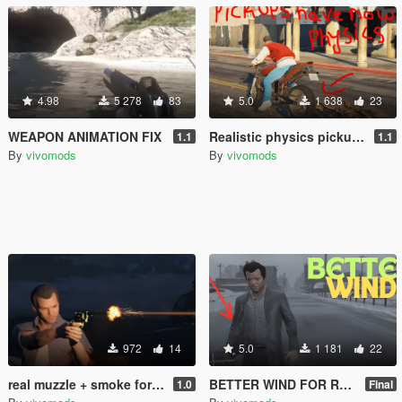
4.98
5 278
83
5.0
1 638
23
WEAPON ANIMATION FIX
Realistic physics pickups with press E to pickup
1.1
1.1
By
vivomods
By
vivomods
972
14
5.0
1 181
22
real muzzle + smoke for revolvers Oiv
BETTER WIND FOR RAIN AND THUNDER
1.0
Final