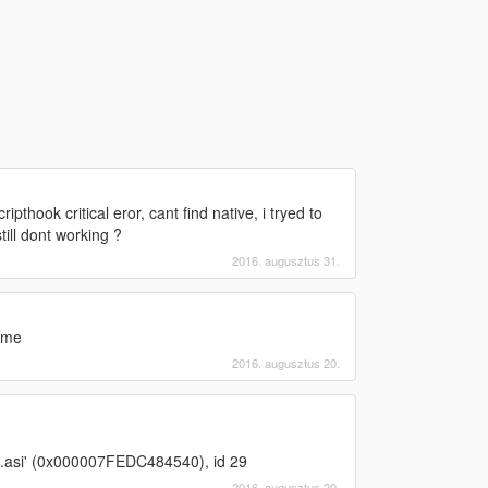
thook critical eror, cant find native, i tryed to
till dont working ?
2016. augusztus 31.
adme
2016. augusztus 20.
o.asi' (0x000007FEDC484540), id 29
2016. augusztus 20.