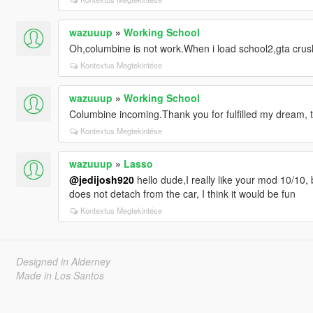
wazuuup
»
Working School
Oh,columbine is not work.When i load school2,gta crus
Kontextus Megtekintése
wazuuup
»
Working School
Columbine incoming.Thank you for fulfilled my dream, 
Kontextus Megtekintése
wazuuup
»
Lasso
@jedijosh920
hello dude,I really like your mod 10/10,
does not detach from the car, I think it would be fun
Kontextus Megtekintése
Designed in Alderney
Made in Los Santos