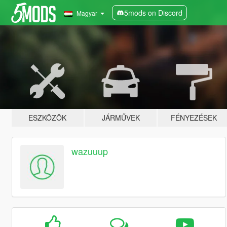
5mods on Discord
Magyar
ESZKÖZÖK
JÁRMŰVEK
FÉNYEZÉSEK
wazuuup