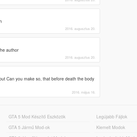
h
2016. augusztus 20.
the author
2016. augusztus 20.
 but Can you make so, that before death the body
2016. május 16.
GTA 5 Mod Készítő Eszközök
Legújabb Fájlok
GTA 5 Jármű Mod-ok
Kiemelt Modok