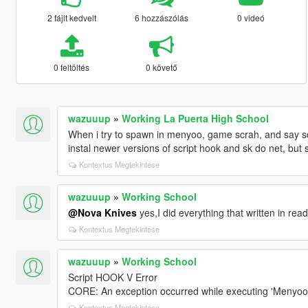
2 fájlt kedvelt
6 hozzászólás
0 videó
0 feltöltés
0 követő
wazuuup
»
Working La Puerta High School
When i try to spawn in menyoo, game scrah, and say scrip
instal newer versions of script hook and sk do net, but s
Kontextus Megtekintése
wazuuup
»
Working School
@Nova Knives
yes,I did everything that written in re
Kontextus Megtekintése
wazuuup
»
Working School
Script HOOK V Error
CORE: An exception occurred while executing 'Menyo
Kontextus Megtekintése