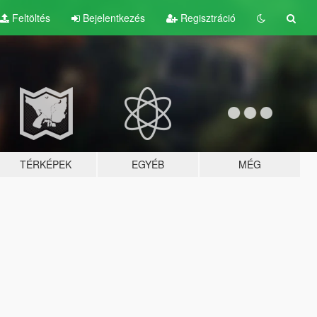
Feltöltés
Bejelentkezés
Regisztráció
TÉRKÉPEK
EGYÉB
MÉG