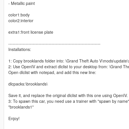
- Metallic paint
color1:body
color2:interior
extra1:front license plate
----------------------------------------------------------------
Installations:
1: Copy brooklands folder into: \Grand Theft Auto V\mods\update
2: Use OpenIV and extract dlclist to your desktop from: \Grand Th
Open dlclist with notepad, and add this new line:
dlcpacks:\brooklands\
Save it, and replace the original dlclist with this one using OpenIV.
3: To spawn this car, you need use a trainer with "spawn by name" 
"brooklands1"
Enjoy!