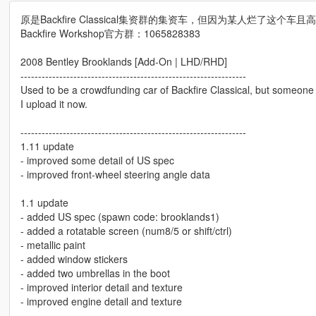
原是Backfire Classical集资群的集资车，但因为某人烂了这个
Backfire Workshop官方群：1065828383
2008 Bentley Brooklands [Add-On | LHD/RHD]
----------------------------------------------------------------
Used to be a crowdfunding car of Backfire Classical, but someone aga
I upload it now.
----------------------------------------------------------------
1.11 update
- improved some detail of US spec
- improved front-wheel steering angle data
1.1 update
- added US spec (spawn code: brooklands1)
- added a rotatable screen (num8/5 or shift/ctrl)
- metallic paint
- added window stickers
- added two umbrellas in the boot
- improved interior detail and texture
- improved engine detail and texture