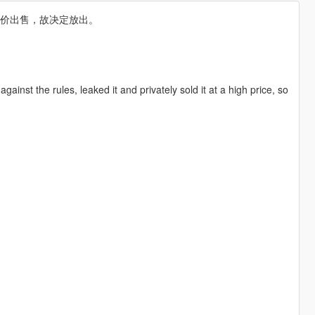
车且高价出售，故决定放出。
inst the rules, leaked it and privately sold it at a high price, so