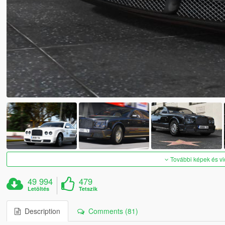
További képek és v
49 994
479
Letöltés
Tetszik
Description
Comments (81)