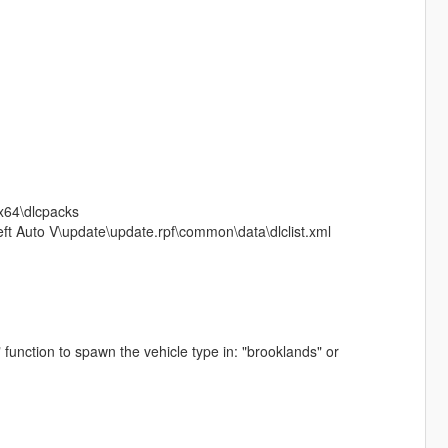
\x64\dlcpacks
eft Auto V\update\update.rpf\common\data\dlclist.xml
function to spawn the vehicle type in: "brooklands" or