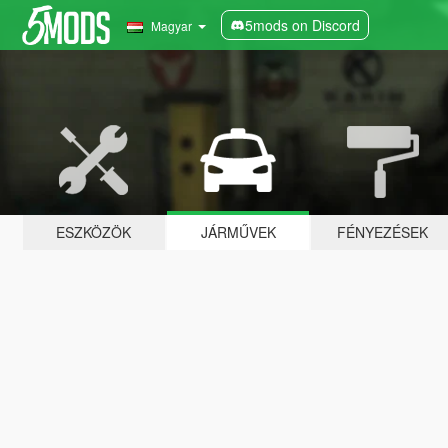
5mods on Discord
Magyar
ESZKÖZÖK
JÁRMŰVEK
FÉNYEZÉSEK