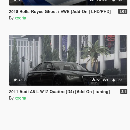
2018 Rolls-Royce Ghost / EWB [Add-On | LHD/RHD]
1.01
By
xperia
4.97
51 359
351
2011 Audi A8 L W12 Quattro (D4) [Add-On | tuning]
2.1
By
xperia