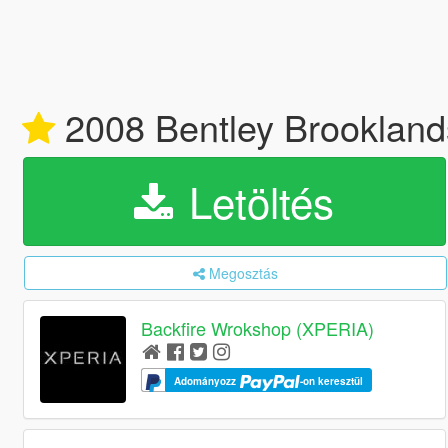
2008 Bentley Brooklan
Letöltés
Megosztás
Backfire Wrokshop (XPERIA)
Adományozz
-on keresztül