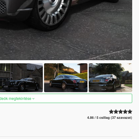
ideók megtekintése
4.86 / 5 csillag (37 szavazat)