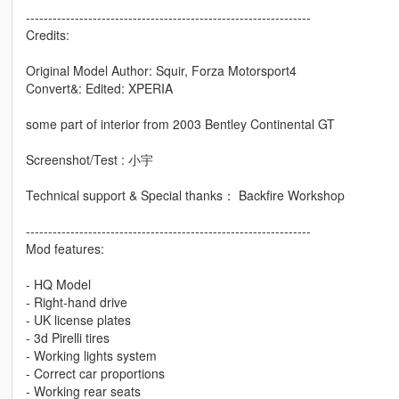
----------------------------------------------------------------
Credits:
Original Model Author: Squir, Forza Motorsport4
Convert&: Edited: XPERIA
some part of interior from 2003 Bentley Continental GT
Screenshot/Test : 小宇
Technical support & Special thanks： Backfire Workshop
----------------------------------------------------------------
Mod features:
- HQ Model
- Right-hand drive
- UK license plates
- 3d Pirelli tires
- Working lights system
- Correct car proportions
- Working rear seats