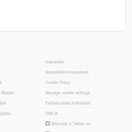
Kapcsolat
Adatvédelmi Irányelvek
k
Cookie Policy
tt Modok
Manage cookie settings
jlok
Felhasználási Feltételek
lista
DMCA
@5mods a Twitter-en