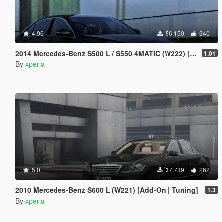
4.96
56 150
340
2014 Mercedes-Benz S500 L / S550 4MATIC (W222) [Add-On | Tuning]
1.01
By
xperia
5.0
37 739
262
2010 Mercedes-Benz S600 L (W221) [Add-On | Tuning]
1.3
By
xperia