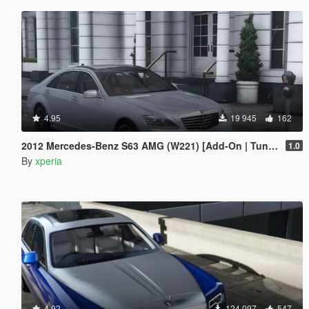
4.95
19 945
162
2012 Mercedes-Benz S63 AMG (W221) [Add-On | Tuning]
1.0
By
xperia
4.92
124 097
547