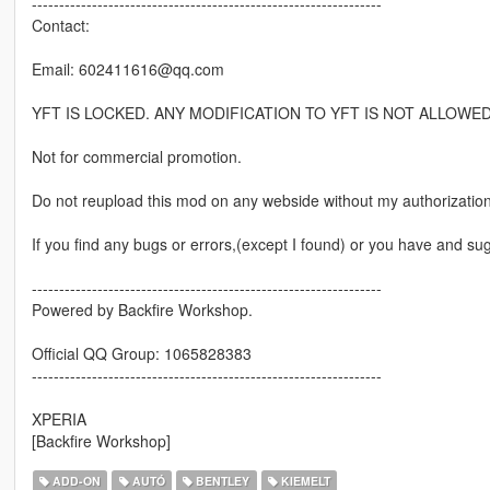
----------------------------------------------------------------
Contact:
Email: 602411616@qq.com
YFT IS LOCKED. ANY MODIFICATION TO YFT IS NOT ALLOWED
Not for commercial promotion.
Do not reupload this mod on any webside without my authorization
If you find any bugs or errors,(except I found) or you have and sug
----------------------------------------------------------------
Powered by Backfire Workshop.
Official QQ Group: 1065828383
----------------------------------------------------------------
XPERIA
[Backfire Workshop]
ADD-ON
AUTÓ
BENTLEY
KIEMELT