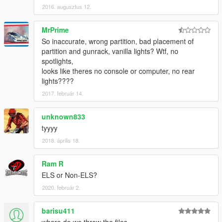
2016. augusztus 12.
MrPrime
So inaccurate, wrong partition, bad placement of
partition and gunrack, vanilla lights? Wtf, no
spotlights,
looks like theres no console or computer, no rear
lights????
2017. február 14.
unknown833
tyyyy
2018. április 18.
Ram R
ELS or Non-ELS?
2020. február 2.
barisu411