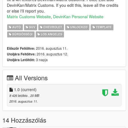
DevinKan/Matrix Customs. If you edit this, leave all the credits
or else I'll report you.
Matrix Customs Website
,
DevinKan Personal Website
AUTÓ
SUV
CHEVROLET
UNLOCKED
TEMPLATE
SŰRGŐSSÉGI
LOS ANGELES
2016. augusztus 11.
Először Feltöltve:
2016. augusztus 12.
Utoljára Feltöltve:
3 napja
Utoljára Letöltött:
All Versions
1.0
(current)
8 426 letöltés
, 20 MB
2016. augusztus 11.
14 Hozzászólás