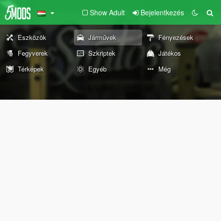
Show Adult
Bejelentkezés
Eszközök
Járművek
Fényezések
Fegyverek
Szkriptek
Játékos
Térképek
Egyéb
Még