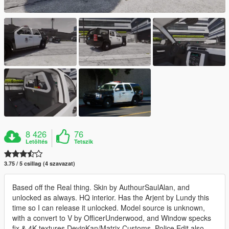
8 426
76
Letöltés
Tetszik
3.75 / 5 csillag (4 szavazat)
Based off the Real thing. Skin by AuthourSaulAlan, and
unlocked as always. HQ interior. Has the Arjent by Lundy this
time so I can release it unlocked. Model source is unknown,
with a convert to V by OfficerUnderwood, and Window specks
fix & 4K textures DevinKan/Matrix Customs. Police Edit also