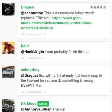
Dragust
@schnurboy
This is a unmarked tahoe which
replaces FBI2 slot.
https://www.gta5-
mods.com/vehicles/2008-chevrolet-tahoe-
unmarked-slicktop
2016. augusztus 12.
Naim
@HankVoight
I can probably finish this up
2016. augusztus 12.
schnurboy
@Dragust
thx, will try it, i already just found crap in
the internet for replace :D something is wrong
EVERYTIME
2016. augusztus 12.
DK Mods
Szerző
@AuthorSaulAlan
Thanks!