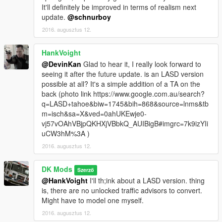
It'll definitely be improved in terms of realism next
update.
@schnurboy
2016. augusztus 12.
HankVoight
@DevinKan
Glad to hear it, I really look forward to
seeing it after the future update. is an LASD version
possible at all? It's a simple addition of a TA on the
back (photo link https://www.google.com.au/search?
q=LASD+tahoe&biw=1745&bih=868&source=lnms&tb
m=isch&sa=X&ved=0ahUKEwje0-
vj57vOAhVBjpQKHXjVBbkQ_AUIBigB#imgrc=7k9izYIi
uCW3hM%3A )
2016. augusztus 12.
DK Mods
Szerző
@HankVoight
I'll th;ink about a LASD version. thing
is, there are no unlocked traffic advisors to convert.
Might have to model one myself.
2016. augusztus 12.