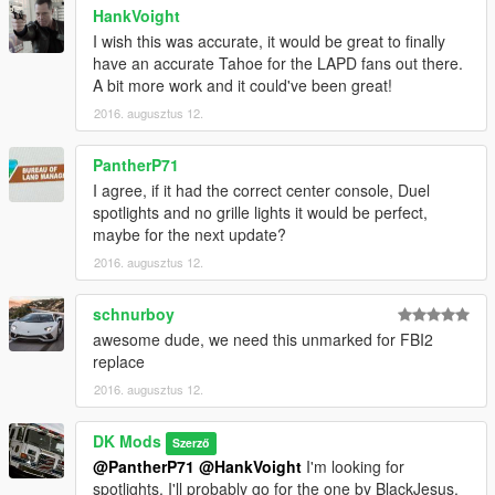
HankVoight
I wish this was accurate, it would be great to finally
have an accurate Tahoe for the LAPD fans out there.
A bit more work and it could've been great!
2016. augusztus 12.
PantherP71
I agree, if it had the correct center console, Duel
spotlights and no grille lights it would be perfect,
maybe for the next update?
2016. augusztus 12.
schnurboy
awesome dude, we need this unmarked for FBI2
replace
2016. augusztus 12.
DK Mods
Szerző
@PantherP71
@HankVoight
I'm looking for
spotlights, I'll probably go for the one by BlackJesus.