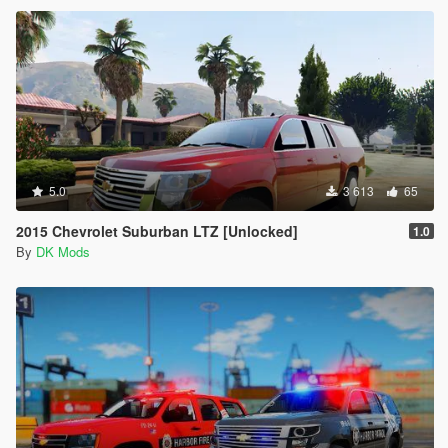
5.0
3 613
65
2015 Chevrolet Suburban LTZ [Unlocked]
1.0
By
DK Mods