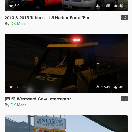
5.0
1 465
40
2013 & 2015 Tahoes - LS Harbor Patrol/Fire
1.0
By
DK Mods
5.0
1 543
40
[ELS] Westward Go-4 Interceptor
1.0
By
DK Mods