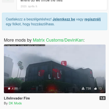
where do we throw the files
2020. április 9.
Csatlakozz a beszélgetéshez!
Jelentkezz be
vagy
regisztrálj
egy fiókot, hogy hozzászólhass.
More mods by
Matrix Customs/DevinKan
:
4.88
738
13
LifeInvader Fire
1.0
By
DK Mods