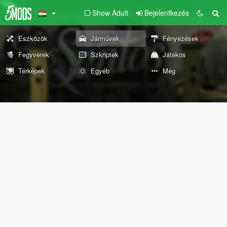
Show Adult
Bejelentkezés
Eszközök
Járművek
Fényezések
Fegyverek
Szkriptek
Játékos
Térképek
Egyéb
Még