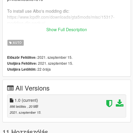
To install use Albo's modding dlc:
https://www.lcpdfr.com/downloads/gta5mods/misc/15317-
modding-dlc-pack-v/
Show Full Description
Credits:
Credits:
AUTÓ
Squir Astra Model Purchase - Bleep
Lowering/Fixes: SGM
2021. szeptember 15.
Először Feltöltve:
Model Textures: ObsidianGames/SGM
2021. szeptember 15.
Utoljára Feltöltve:
Model Conversion to V: SGM
22 órája
Utoljára Letöltött:
Model Templating: SGM
Interior - Blighty3D
Alloys - ObsidianGames/Blighty3D
All Versions
1.0
(current)
886 letöltés
, 20 MB
2021. szeptember 15.
11 Hozzászólás