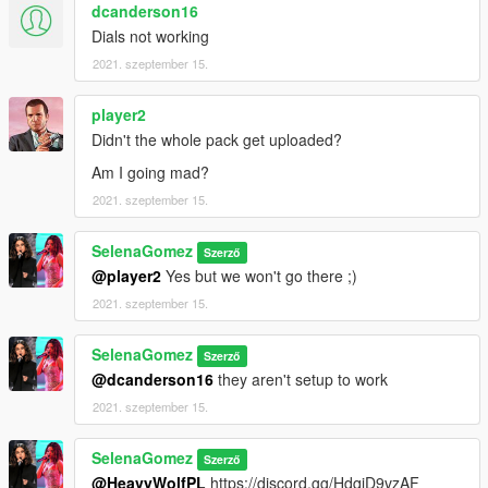
dcanderson16
Dials not working
2021. szeptember 15.
player2
Didn't the whole pack get uploaded?
Am I going mad?
2021. szeptember 15.
SelenaGomez
Szerző
@player2
Yes but we won't go there ;)
2021. szeptember 15.
SelenaGomez
Szerző
@dcanderson16
they aren't setup to work
2021. szeptember 15.
SelenaGomez
Szerző
@HeavyWolfPL
https://discord.gg/HdqjD9vzAF