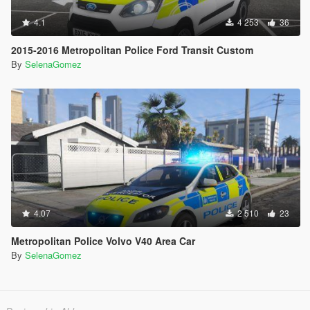
4.1
4 253
36
2015-2016 Metropolitan Police Ford Transit Custom
By
SelenaGomez
4.07
2 510
23
Metropolitan Police Volvo V40 Area Car
By
SelenaGomez