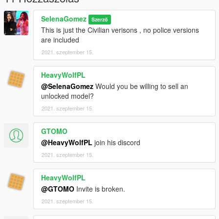
SelenaGomez
Szerző
This is just the Civilian verisons , no police versions
are included
2021. szeptember 15.
HeavyWolfPL
@SelenaGomez
Would you be willing to sell an
unlocked model?
2021. szeptember 15.
GTOMO
@HeavyWolfPL
join his discord
2021. szeptember 15.
HeavyWolfPL
@GTOMO
Invite is broken.
2021. szeptember 15.