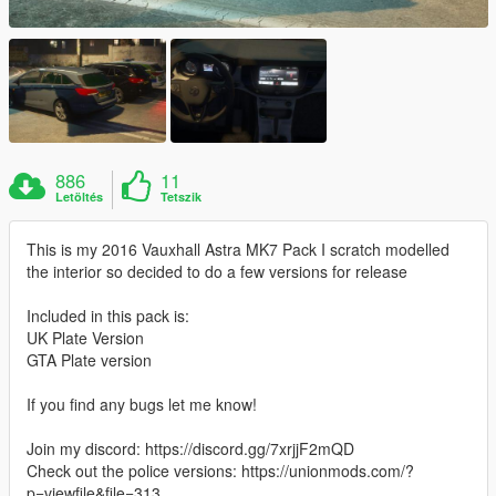
886
11
Letöltés
Tetszik
This is my 2016 Vauxhall Astra MK7 Pack I scratch modelled
the interior so decided to do a few versions for release
Included in this pack is:
UK Plate Version
GTA Plate version
If you find any bugs let me know!
Join my discord: https://discord.gg/7xrjjF2mQD
Check out the police versions: https://unionmods.com/?
p=viewfile&file=313