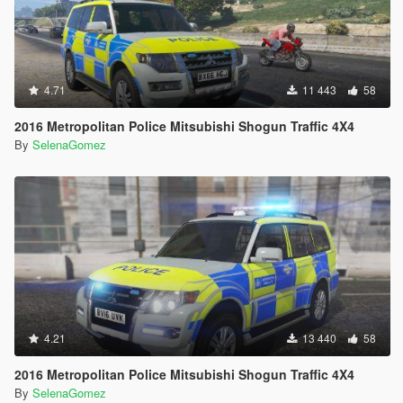
4.71
11 443
58
2016 Metropolitan Police Mitsubishi Shogun Traffic 4X4
By
SelenaGomez
4.21
13 440
58
2016 Metropolitan Police Mitsubishi Shogun Traffic 4X4
By
SelenaGomez