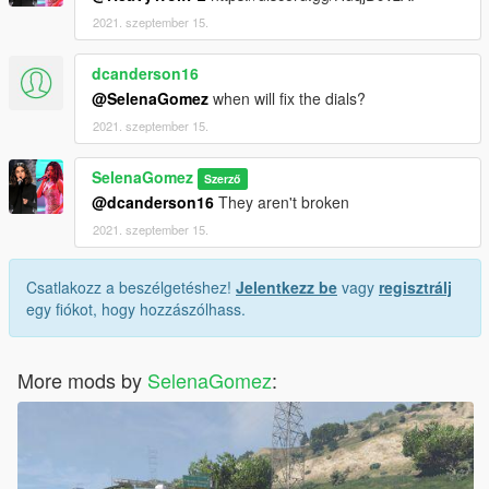
2021. szeptember 15.
dcanderson16
@SelenaGomez
when will fix the dials?
2021. szeptember 15.
SelenaGomez
Szerző
@dcanderson16
They aren't broken
2021. szeptember 15.
Csatlakozz a beszélgetéshez!
Jelentkezz be
vagy
regisztrálj
egy fiókot, hogy hozzászólhass.
More mods by
SelenaGomez
: