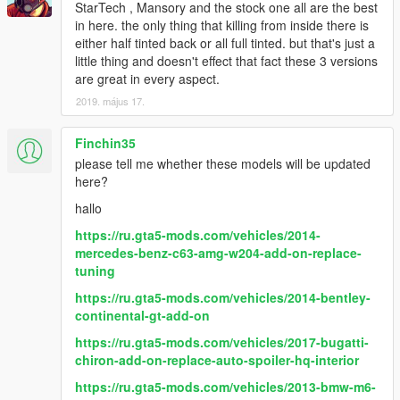
StarTech , Mansory and the stock one all are the best
Paint Options
in here. the only thing that killing from inside there is
- Paint 1: The body
either half tinted back or all full tinted. but that's just a
- Paint 6: The interior
little thing and doesn't effect that fact these 3 versions
- Paint 7: The interior
are great in every aspect.
Extras
2019. május 17.
- Extra 1 (Front license plate)
- Extra 2 (Closed Sunroof)
Finchin35
- Extra 3 (Roof racks)
please tell me whether these models will be updated
- Extra 10 (Rear screens)
here?
What's new in v2.0
hallo
- Improved all textures & materials
https://ru.gta5-mods.com/vehicles/2014-
- Improved exterior & interior lights
mercedes-benz-c63-amg-w204-add-on-replace-
- Improved black & aluminum parts
tuning
- Improved the burn area
- Made some tweaks to the collisions
https://ru.gta5-mods.com/vehicles/2014-bentley-
- Fixed some data lines
continental-gt-add-on
https://ru.gta5-mods.com/vehicles/2017-bugatti-
chiron-add-on-replace-auto-spoiler-hq-interior
https://ru.gta5-mods.com/vehicles/2013-bmw-m6-