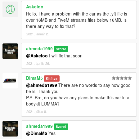
Askeloo
Hello, I have a problem with the car as the .yft file is
over 16MB and FiveM streams files below 16MB, is
there any way to fix that?
2021. január 2.
ahmeda1999
Szerző
@Askeloo
I will fix that soon
2021. április 26.
DimaM5
Kitíltva
@ahmeda1999
There are no words to say how good
he is. Thank you
P.S. Bro, do you have any plans to make this car in a
bodykit LUMMA?
2021. július 8.
ahmeda1999
Szerző
@DimaM5
Yes