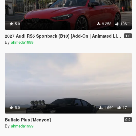
5.0
9 258
106
2027 Audi RS5 Sportback (B10) [Add-On | Animated Lights | Tuning]
1.0
By
ahmeda1999
5.0
1 660
17
Buffalo Plus [Menyoo]
0.2
By
ahmeda1999