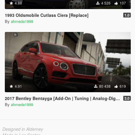
4.88
4 526
107
1993 Oldsmobile Cutlass Ciera [Replace]
1.0
By
ahmeda1999
4.91
80 438
619
2017 Bentley Bentayga [Add-On | Tuning | Analog-Digital Dials]
3.0
By
ahmeda1999
Designed in Alderney
Made in Los Santos