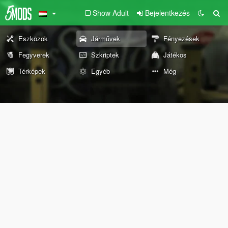
Show Adult
Bejelentkezés
Eszközök
Járművek
Fényezések
Fegyverek
Szkriptek
Játékos
Térképek
Egyéb
Még