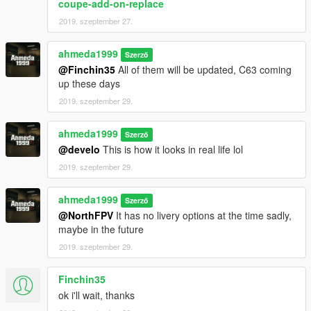
coupe-add-on-replace
2019. szeptember 27.
ahmeda1999
Szerző
@Finchin35
All of them will be updated, C63 coming
up these days
2019. szeptember 29.
ahmeda1999
Szerző
@develo
This is how it looks in real life lol
2019. szeptember 29.
ahmeda1999
Szerző
@NorthFPV
It has no livery options at the time sadly,
maybe in the future
2019. szeptember 29.
Finchin35
ok i'll wait, thanks