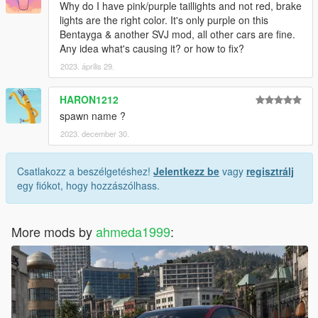
Why do I have pink/purple taillights and not red, brake
lights are the right color. It's only purple on this
Bentayga & another SVJ mod, all other cars are fine.
Any idea what's causing it? or how to fix?
2023. április 29.
HARON1212
spawn name ?
2023. december 30.
Csatlakozz a beszélgetéshez!
Jelentkezz be
vagy
regisztrálj
egy fiókot, hogy hozzászólhass.
More mods by
ahmeda1999
: