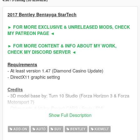
2017 Bentley Bentayga StarTech
► FOR MORE EXCLUSIVE & UNRELEASED MODS, CHECK
MY PATREON PAGE ◄
► FOR MORE CONTENT & INFO ABOUT MY WORK,
CHECK MY DISCORD SERVER ◄
Requirements
- At least version 1.47 (Diamond Casino Update)
- DirectX11 graphic setting
Credits
- 3D model base by: Turn 10 Studio (Forza Horizon 3 & Forza
Motorsport 7)
- Other parts & kit by: Project CARS / Squir / PML
- Fully edited & converted to GTA 5 by: ahmeda1999
Show Full Description
Known Bugs
ADD-ON
AUTÓ
SUV
BENTLEY
KIEMELT
- Nothing