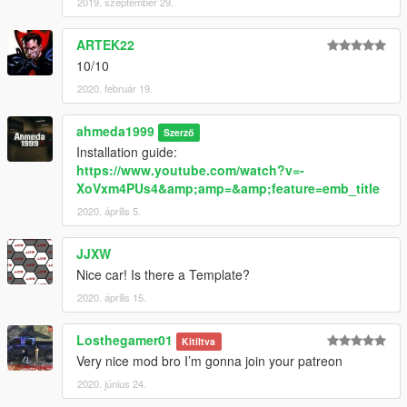
2019. szeptember 29.
ARTEK22
10/10
2020. február 19.
ahmeda1999
Szerző
Installation guide:
https://www.youtube.com/watch?v=-
XoVxm4PUs4&amp;amp=&amp;feature=emb_title
2020. április 5.
JJXW
Nice car! Is there a Template?
2020. április 15.
Losthegamer01
Kitíltva
Very nice mod bro I’m gonna join your patreon
2020. június 24.