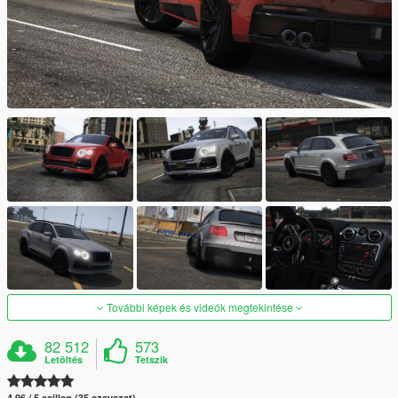
További képek és videók megtekintése
82 512
573
Letöltés
Tetszik
4.96 / 5 csillag (35 szavazat)