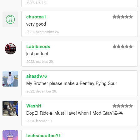
2021. július 8.
chuotxa1
very good
2021. szeptember 24.
Labibmods
just perfect
2022. március 20.
ahaad976
My Brother please make a Bentley Fying Spur
2022. december 28.
WashH
DopE! Ride🔥 Must Have! when I Mod GtaV!🕹️🎮
2023. február 19.
techsmoothieYT