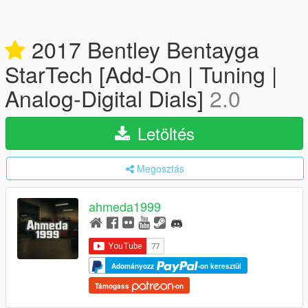
2017 Bentley Bentayga
StarTech [Add-On | Tuning |
Analog-Digital Dials]
2.0
Letöltés
Megosztás
ahmeda1999
Adományozz
-on keresztül
Támogass
-on