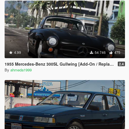
4.99
54 746
475
1955 Mercedes-Benz 300SL Gullwing [Add-On / Replace | Tuning]
2.4
By
ahmeda1999