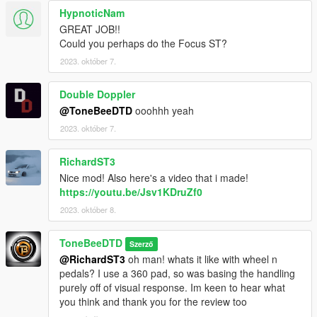
HypnoticNam
GREAT JOB!!
Could you perhaps do the Focus ST?
2023. október 7.
Double Doppler
@ToneBeeDTD
ooohhh yeah
2023. október 7.
RichardST3
Nice mod! Also here's a video that i made!
https://youtu.be/Jsv1KDruZf0
2023. október 8.
ToneBeeDTD
Szerző
@RichardST3
oh man! whats it like with wheel n
pedals? I use a 360 pad, so was basing the handling
purely off of visual response. Im keen to hear what
you think and thank you for the review too