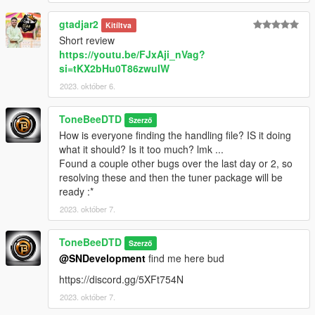
gtadjar2
Kitíltva
Short review
https://youtu.be/FJxAji_nVag?
si=tKX2bHu0T86zwuIW
2023. október 6.
ToneBeeDTD
Szerző
How is everyone finding the handling file? IS it doing
what it should? Is it too much? lmk ...
Found a couple other bugs over the last day or 2, so
resolving these and then the tuner package will be
ready :*
2023. október 7.
ToneBeeDTD
Szerző
@SNDevelopment
find me here bud
https://discord.gg/5XFt754N
2023. október 7.