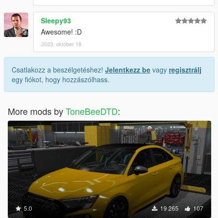
Sleepy93
Awesome! :D
2023. október 18.
Csatlakozz a beszélgetéshez!
Jelentkezz be
vagy
regisztrálj
egy fiókot, hogy hozzászólhass.
More mods by
ToneBeeDTD
:
5.0
19 265
107