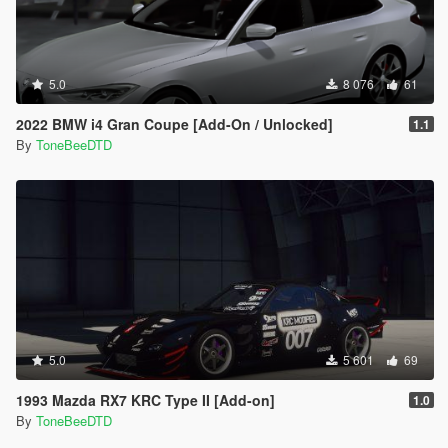
5.0
8 076
61
2022 BMW i4 Gran Coupe [Add-On / Unlocked]
1.1
By
ToneBeeDTD
5.0
5 601
69
1993 Mazda RX7 KRC Type II [Add-on]
1.0
By
ToneBeeDTD