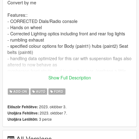
Convert by me
Features::
- CORRECTED Dials/Radio console
- Hands on wheel
- Corrected Lighting optics including front and rear fog lights
- rumbling exhaust
- specified colour options for Body (paint1) hubs (paint2) Seat
belts (paint6)
- handling data optimized for this car with suspension flags also
altered to now behave as
mcpherson front struts, and torsion bar rear. (perhaps a little
faster than it should be, but i wanted torque steer and
Show Full Description
wheelspin)
- Performance tuning packages/wheels/tints/lights/horn
ADD-ON
AUTÓ
FORD
- Unique dirt mapping for this car
- satin blacktop
2023. október 3.
Először Feltöltve:
- Mid-level boot spoiler extra (Extra1 from ST/Titanium line
2023. október 7.
Utoljára Feltöltve:
options list
3 perce
Utoljára Letöltött:
- detailed cabin, sills/jams engine bay and trunk spaces
UPDATES:
All Versions