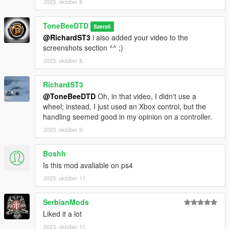
2023. október 8.
ToneBeeDTD
Szerző
@RichardST3
i also added your video to the
screenshots section ^^ ;)
2023. október 8.
RichardST3
@ToneBeeDTD
Oh, in that video, I didn't use a
wheel; instead, I just used an Xbox control, but the
handling seemed good in my opinion on a controller.
2023. október 9.
Boshh
Is this mod avaliable on ps4
2023. október 11.
SerbianMods
Liked it a lot
2023. október 11.