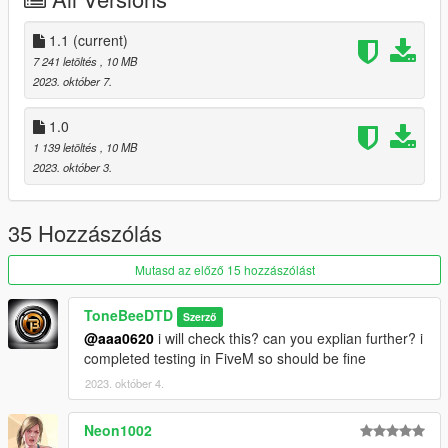
- Material revisions for roof/rear bumper and kit parts
- Corrected dials orientation
- ST badge(front) mapping corrected
1.1
(current)
- Maxton body kit added for tuner pack
7 241 letöltés
, 10 MB
- Suspension tune Stage 4 is now exclusive for chavs and
2023. október 7.
slams the car ruining handling :*
(you're welcome)
1.0
1 139 letöltés
, 10 MB
ToneBeeDTD2023
2023. október 3.
35 Hozzászólás
Mutasd az előző 15 hozzászólást
ToneBeeDTD
Szerző
@aaa0620
i will check this? can you explian further? i
completed testing in FiveM so should be fine
2023. október 4.
Neon1002