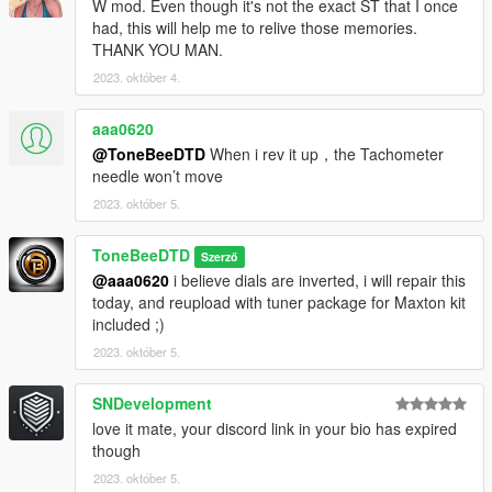
W mod. Even though it's not the exact ST that I once
had, this will help me to relive those memories.
THANK YOU MAN.
2023. október 4.
aaa0620
@ToneBeeDTD
When i rev it up，the Tachometer
needle won’t move
2023. október 5.
ToneBeeDTD
Szerző
@aaa0620
i believe dials are inverted, i will repair this
today, and reupload with tuner package for Maxton kit
included ;)
2023. október 5.
SNDevelopment
love it mate, your discord link in your bio has expired
though
2023. október 5.