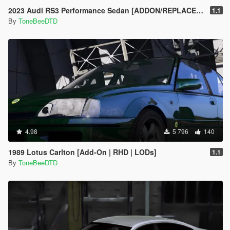
2023 Audi RS3 Performance Sedan [ADDON/REPLACE/UNLOCKED]
1.1
By
ToneBeeDTD
4.98
5 796
140
1989 Lotus Carlton [Add-On | RHD | LODs]
1.1
By
ToneBeeDTD