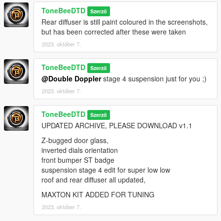
ToneBeeDTD
Szerző
Rear diffuser is still paint coloured in the screenshots,
but has been corrected after these were taken
2023. október 7.
ToneBeeDTD
Szerző
@Double Doppler
stage 4 suspension just for you ;)
2023. október 7.
ToneBeeDTD
Szerző
UPDATED ARCHIVE, PLEASE DOWNLOAD v1.1
Z-bugged door glass,
inverted dials orientation
front bumper ST badge
suspension stage 4 edit for super low low
roof and rear diffuser all updated,
MAXTON KIT ADDED FOR TUNING
2023. október 7.