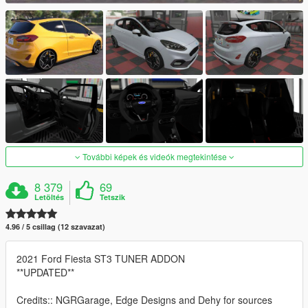
További képek és videók megtekintése
8 379
69
Letöltés
Tetszik
4.96 / 5 csillag (12 szavazat)
2021 Ford Fiesta ST3 TUNER ADDON
**UPDATED**
Credits:: NGRGarage, Edge Designs and Dehy for sources