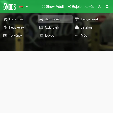
Show Adult
Bejelentkezés
Eszközök
Járművek
Fényezések
Fegyverek
Szkriptek
Játékos
Térképek
Egyéb
Még