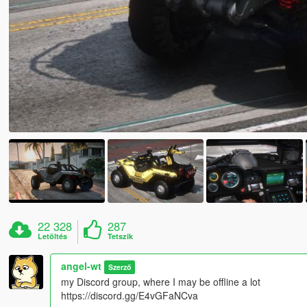
22 328
287
Letöltés
Tetszik
angel-wt
Szerző
my Discord group, where I may be offline a lot
https://discord.gg/E4vGFaNCva