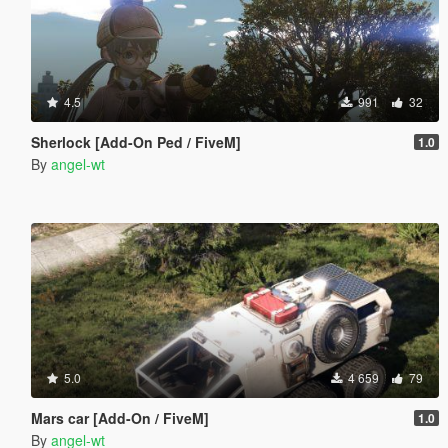
4.5
991
32
Sherlock [Add-On Ped / FiveM]
1.0
By
angel-wt
5.0
4 659
79
Mars car [Add-On / FiveM]
1.0
By
angel-wt