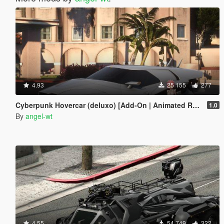
4.93
25 155
277
Cyberpunk Hovercar (deluxo) [Add-On | Animated Roof ]
1.0
By
angel-wt
4.55
54 749
322