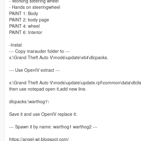
- Working steering wheel
- Hands on steeringwheel
PAINT 1: Body
PAINT 2: body page
PAINT 4: wheel
PAINT 6: Interior
-Instal:
--- Copy marauder folder to ---
x:\Grand Theft Auto V\mods\update\x64\dlcpacks.
--- Use OpenIV extract ---
x:\Grand Theft Auto V\mods\update\update.rpf\common\data\dlclis
then use notepad open it,add new line.
dlcpacks:\warthog1\
Save it and use OpenIV replace it.
--- Spawn it by name: warthog1 warthog2 ---
https://angel-wt.blogspot.com/