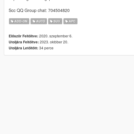
Scc QQ Group chat: 704504820
ADD-ON
AUTÓ
SUV
APC
2020. szeptember 6.
Először Feltöltve:
2023. október 20.
Utoljára Feltöltve:
34 perce
Utoljára Letöltött: