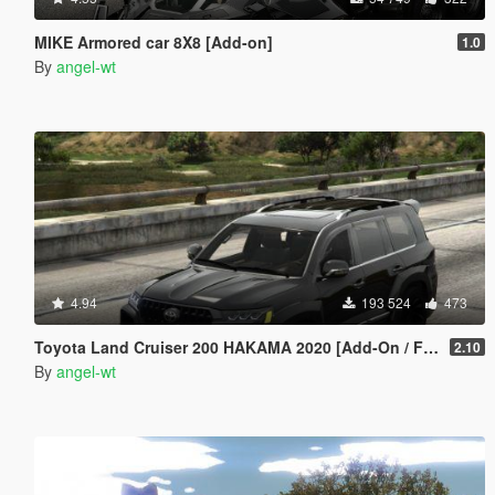
MIKE Armored car 8X8 [Add-on]
1.0
By
angel-wt
4.94
193 524
473
Toyota Land Cruiser 200 HAKAMA 2020 [Add-On / FiveM | Tuning]
2.10
By
angel-wt