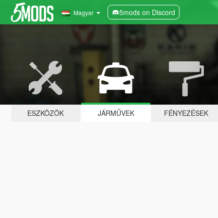
5mods on Discord
Magyar
ESZKÖZÖK
JÁRMŰVEK
FÉNYEZÉSEK