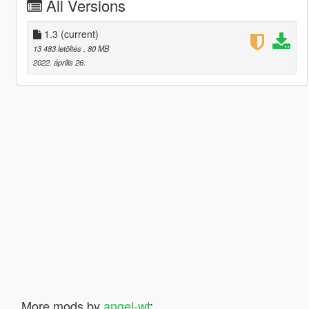
All Versions
1.3
(current)
13 483 letöltés
, 80 MB
2022. április 26.
More mods by
angel-wt
: