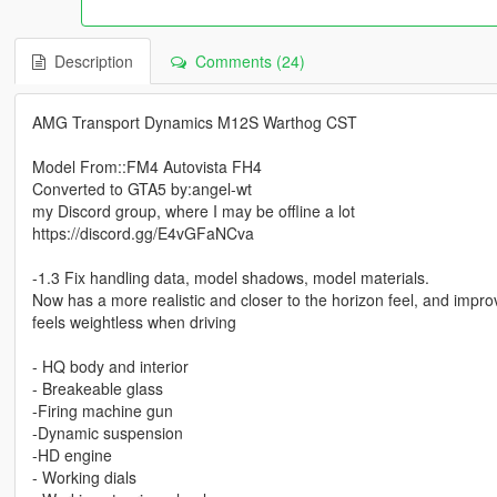
Description
Comments (24)
AMG Transport Dynamics M12S Warthog CST
Model From::FM4 Autovista FH4
Converted to GTA5 by:angel-wt
my Discord group, where I may be offline a lot
https://discord.gg/E4vGFaNCva
-1.3 Fix handling data, model shadows, model materials.
Now has a more realistic and closer to the horizon feel, and impro
feels weightless when driving
- HQ body and interior
- Breakeable glass
-Firing machine gun
-Dynamic suspension
-HD engine
- Working dials