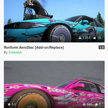
1 053
19
Rotiform AeroDisc [Add-on/Replace]
1.0
By
Eddie666
5.0
442
8