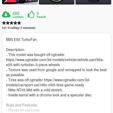
685
9
Letöltés
Tetszik
5.0 / 5 csillag (1 szavazat)
BBS E55 TurboFan
Description:
- This model was bought off cgtrader
https://www.cgtrader.com/3d-models/vehicle/vehicle-part/bbs-
e55-with-turbofan-3-piece-wheels
- Texture was used from google and remapped to look the best
as possible.
- Tires was off cgtrader https://www.cgtrader.com/3d-
models/car/sport-car/nitto-nt05-tires-game-ready
- Nitto NT05 Mid with a mild stretch.
- Inside barrel with a chrome look and a specular disc.
Bugs and Features:
- Please let me know.