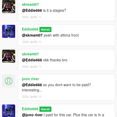
skream07
@Eddie666
is it a stagea?
2024. április 11.
Eddie666
Szerző
@skream07
yeah with altima front
2024. április 11.
skream07
@Eddie666
okk thanks bro
2024. április 11.
jono river
@Eddie666
so you dont want to be paid?
interesting...
2024. április 12.
Eddie666
Szerző
@jono river
I paid for this car. Plus this car is In a