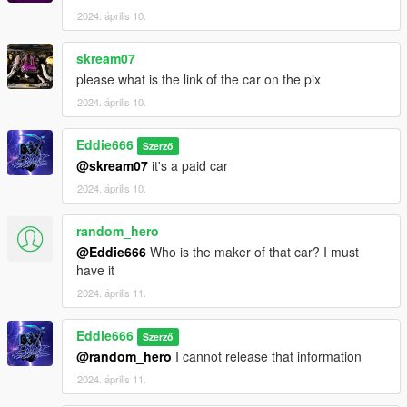
2024. április 10.
skream07
please what is the link of the car on the pix
2024. április 10.
Eddie666
Szerző
@skream07
it's a paid car
2024. április 10.
random_hero
@Eddie666
Who is the maker of that car? I must
have it
2024. április 11.
Eddie666
Szerző
@random_hero
I cannot release that information
2024. április 11.