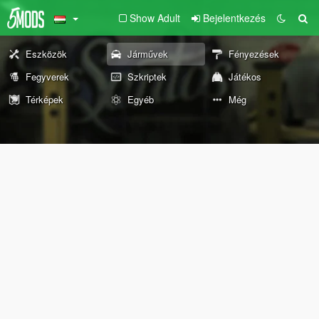
Show Adult
Bejelentkezés
Eszközök
Járművek
Fényezések
Fegyverek
Szkriptek
Játékos
Térképek
Egyéb
Még