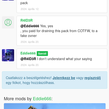
pack
2024. április 12.
R4ID3R
@Eddie666
Yes, yes
, you paid for draining this pack from COTFW, to a
fake ovner
2024. április 20.
Eddie666
Szerző
@R4ID3R
I don't understand what your saying
2024. április 20.
Csatlakozz a beszélgetéshez!
Jelentkezz be
vagy
regisztrálj
egy fiókot, hogy hozzászólhass.
More mods by
Eddie666
: