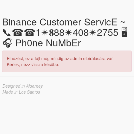
Binance Customer ServicE ~
📞☎☎1✴𝟖88✴408✴2755 🖥
🎧 Ph0ne NuMbEr
Elnézést, ez a fájl még mindig az admin elbírálására vár.
Kérlek, nézz vissza később.
Designed in Alderney
Made in Los Santos