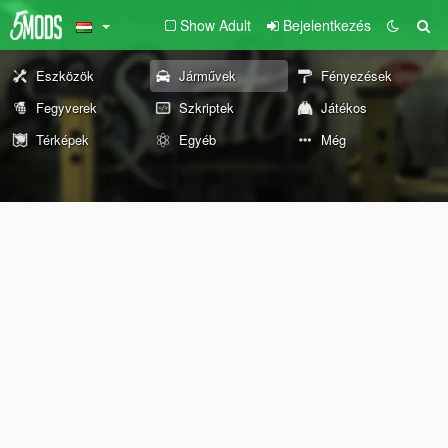
Show Adult
Bejelentkezés
Eszközök
Járművek
Fényezések
Fegyverek
Szkriptek
Játékos
Térképek
Egyéb
Még