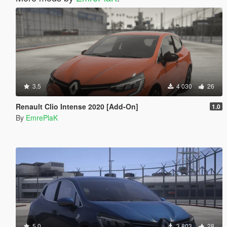
3.5
4 030
26
Renault Clio Intense 2020 [Add-On]
1.0
By
EmrePlaK
5.0
3 803
28