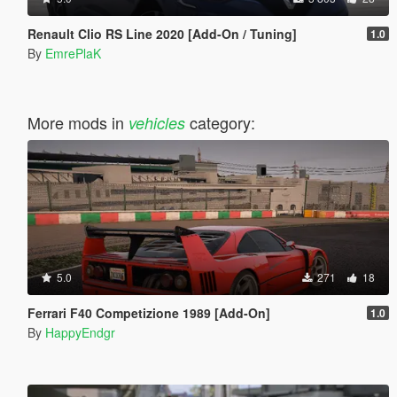
Renault Clio RS Line 2020 [Add-On / Tuning]
1.0
By
EmrePlaK
More mods in
category:
vehicles
5.0
271
18
Ferrari F40 Competizione 1989 [Add-On]
1.0
By
HappyEndgr