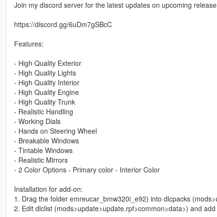
Join my discord server for the latest updates on upcoming releases
https://discord.gg/6uDm7gSBcC
Features:
- High Quality Exterior
- High Quality Lights
- High Quality Interior
- High Quality Engine
- High Quality Trunk
- Realistic Handling
- Working Dials
- Hands on Steering Wheel
- Breakable Windows
- Tintable Windows
- Realistic Mirrors
- 2 Color Options - Primary color - Interior Color
Installation for add-on:
1. Drag the folder emreucar_bmw320i_e92) into dlcpacks (mods
2. Edit dlclist (mods>update>update.rpf>common>data>) and add th