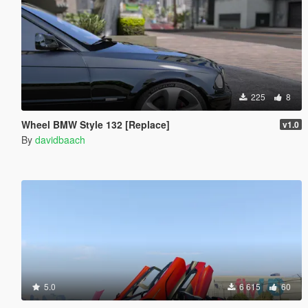
225
8
Wheel BMW Style 132 [Replace]
v1.0
By
davidbaach
5.0
6 615
60