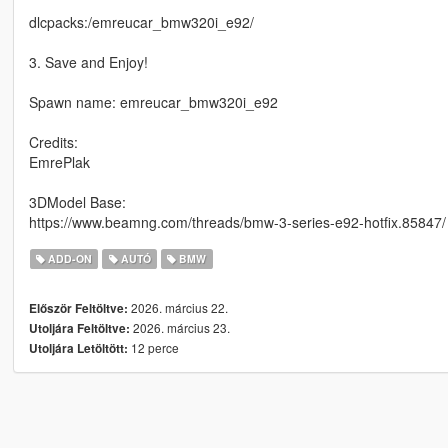
dlcpacks:/emreucar_bmw320i_e92/
3. Save and Enjoy!
Spawn name: emreucar_bmw320i_e92
Credits:
EmrePlak
3DModel Base:
https://www.beamng.com/threads/bmw-3-series-e92-hotfix.85847/
ADD-ON
AUTÓ
BMW
2026. március 22.
Először Feltöltve:
2026. március 23.
Utoljára Feltöltve:
12 perce
Utoljára Letöltött: