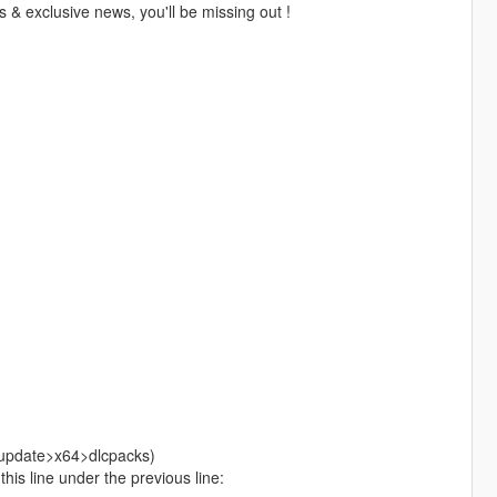
 & exclusive news, you'll be missing out !
>update>x64>dlcpacks)
is line under the previous line: