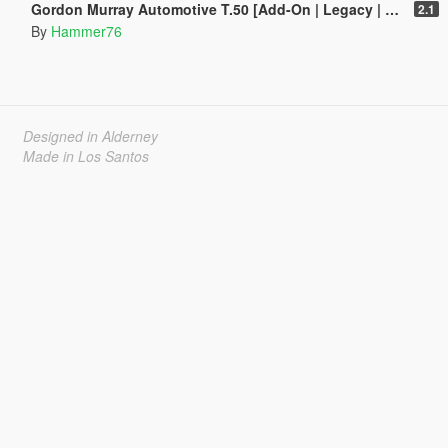
Gordon Murray Automotive T.50 [Add-On | Legacy | Enhanced]
2.1
By
Hammer76
Designed in Alderney
Made in Los Santos