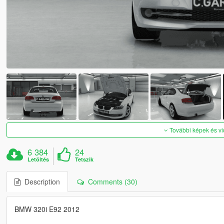
További képek és v
6 384
24
Letöltés
Tetszik
Description
Comments (30)
BMW 320i E92 2012