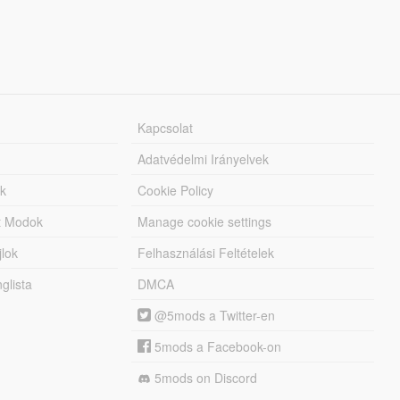
Kapcsolat
Adatvédelmi Irányelvek
k
Cookie Policy
tt Modok
Manage cookie settings
jlok
Felhasználási Feltételek
lista
DMCA
@5mods a Twitter-en
5mods a Facebook-on
5mods on Discord