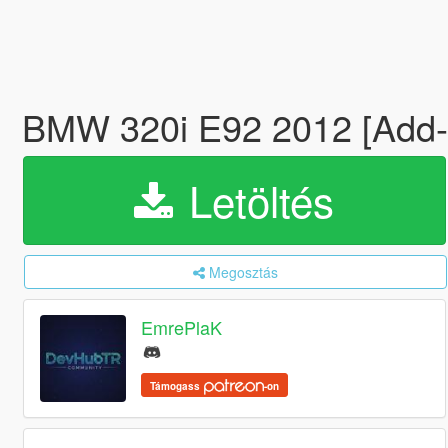
BMW 320i E92 2012 [Add-
Letöltés
Megosztás
EmrePlaK
Támogass
-on