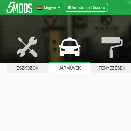
5mods on Discord
Magyar
ESZKÖZÖK
JÁRMŰVEK
FÉNYEZÉSEK