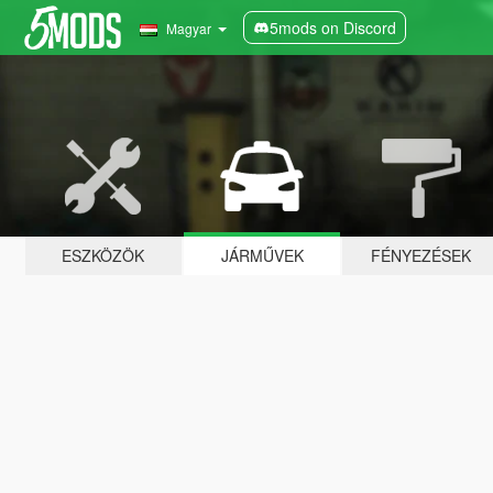
5mods on Discord
Magyar
ESZKÖZÖK
JÁRMŰVEK
FÉNYEZÉSEK