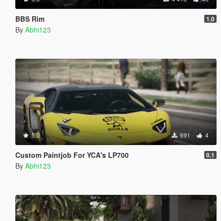
BBS Rim
1.0
By
Abhi123
5.0
691
4
Custom Paintjob For YCA's LP700
0.1
By
Abhi123