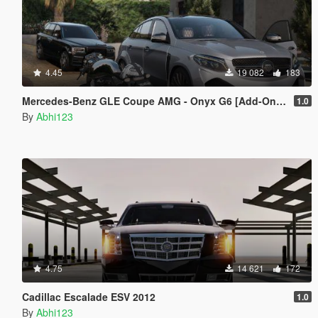
4.45
19 082
183
Mercedes-Benz GLE Coupe AMG - Onyx G6 [Add-On | Tuning]
1.0
By
Abhi123
4.75
14 621
172
Cadillac Escalade ESV 2012
1.0
By
Abhi123