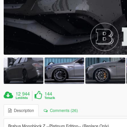
12 944
144
Letöltés
Tetszik
Description
Comments (26)
Brabus Monoblock Z --Platinum Edition-- (Replace Only)