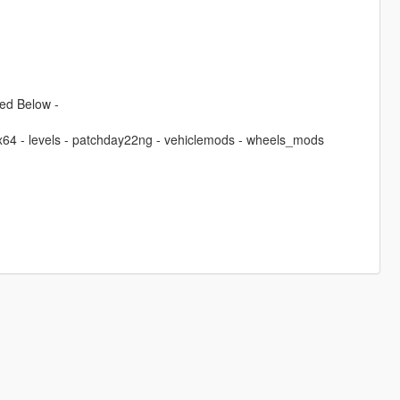
ded Below -
- x64 - levels - patchday22ng - vehiclemods - wheels_mods