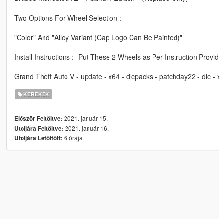
Two Options For Wheel Selection :-
"Color" And "Alloy Variant (Cap Logo Can Be Painted)"
Install Instructions :- Put These 2 Wheels as Per Instruction Provi
Grand Theft Auto V - update - x64 - dlcpacks - patchday22 - dlc 
KEREKEK
2021. január 15.
Először Feltöltve:
2021. január 16.
Utoljára Feltöltve:
6 órája
Utoljára Letöltött: