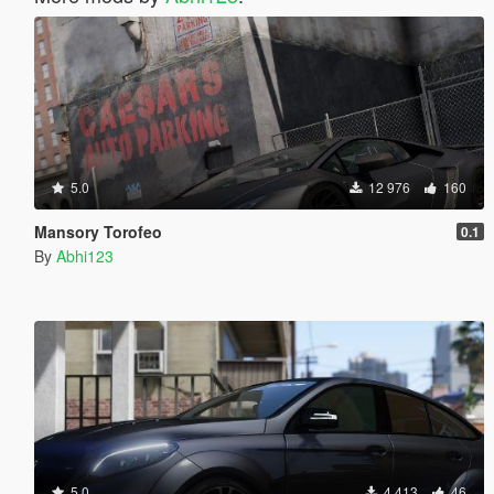
5.0
12 976
160
Mansory Torofeo
0.1
By
Abhi123
5.0
4 413
46