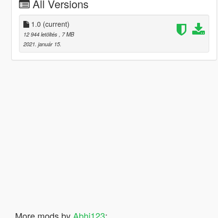
All Versions
1.0
(current)
12 944 letöltés
, 7 MB
2021. január 15.
More mods by
Abhi123
: