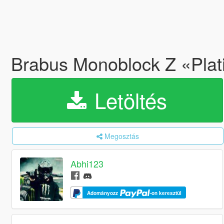
Brabus Monoblock Z «Plat
Letöltés
Megosztás
Abhi123
Adományozz
-on keresztül