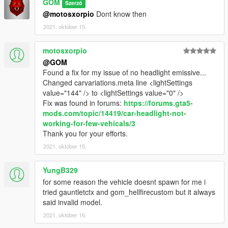
GOM
Szerző
@motosxorpio
Dont know then
2021. október 15.
motosxorpio
@GOM
Found a fix for my issue of no headlight emissive...
Changed carvariations.meta line <lightSettings
value="144" /> to <lightSettings value="0" />
Fix was found in forums:
https://forums.gta5-
mods.com/topic/14419/car-headlight-not-
working-for-few-vehicals/3
Thank you for your efforts.
2021. október 15.
YungB329
for some reason the vehicle doesnt spawn for me i
tried gauntletctx and gom_hellfirecustom but it always
said invalid model.
2021. október 16.