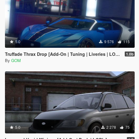
5.0
9 576
115
Truffade Thrax Drop [Add-On | Tuning | Liveries | LODs]
1.0b
By
GOM
5.0
2 278
75