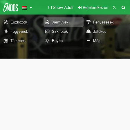
Show Adult
Bejelentkezés
Eszközök
Járművek
Fényezések
Fegyverek
Szkriptek
Játékos
Térképek
Egyéb
Még