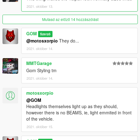
FiveM Addon, SP Addon
2021. október 13.
13Stewartc + MMTGarage - Opinions
Legacy_DMC - Exclusive Addon Sound
Mutasd az előző 14 hozzászólást
GOM
Szerző
@motosxorpio
They do...
2021. október 14.
MMTGarage
Gom Styling tm
2021. október 14.
motosxorpio
@GOM
Headlights themselves light up as they should,
however there is no BEAMS, ie, light emmited in front
of the vehicle.
2021. október 15.