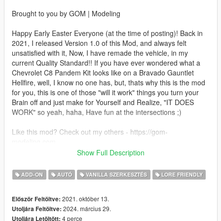
Brought to you by GOM | Modeling
Happy Early Easter Everyone (at the time of posting)! Back in
2021, I released Version 1.0 of this Mod, and always felt
unsatisfied with it, Now, I have remade the vehicle, in my
current Quality Standard!! If you have ever wondered what a
Chevrolet C8 Pandem Kit looks like on a Bravado Gauntlet
Hellfire, well, I know no one has, but, thats why this is the mod
for you, this is one of those "will it work" things you turn your
Brain off and just make for Yourself and Realize, "IT DOES
WORK" so yeah, haha, Have fun at the intersections ;)
Like this mod? Check out my others - https://gom-
modeling.com
Show Full Description
How to install - SP:
ADD-ON
AUTÓ
VANILLA SZERKESZTÉS
LORE FRIENDLY
Your game must be updated to AT LEAST The Chop Shop
(mp2023_02) for this mod to work correctly.
2021. október 13.
Először Feltöltve:
2024. március 29.
Utoljára Feltöltve:
1. Navigate to "SP" Folder
4 perce
Utoljára Letöltött:
2. Put the "gom_gstghell1" folder in mods\update\x64\dlcpacks