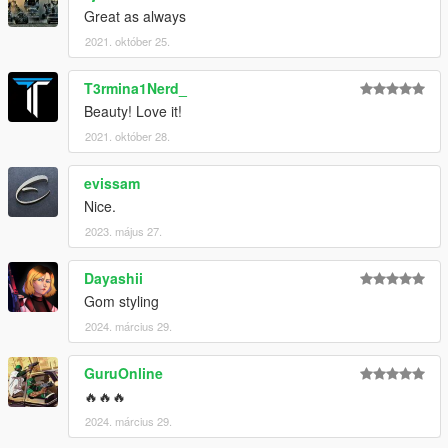
Great as always
2021. október 25.
T3rmina1Nerd_
Beauty! Love it!
2021. október 28.
evissam
Nice.
2023. május 27.
Dayashii
Gom styling
2024. március 29.
GuruOnline
🔥🔥🔥
2024. március 29.