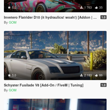
5.0
1 763
35
Invetero Flatrider D10 (it hydraulics! woah!) [Addon | FiveM]
1.0
By
GOM
5.0
2 183
86
Schyster Fusilade V8 [Add-On / FiveM | Tuning]
1.0
By
GOM