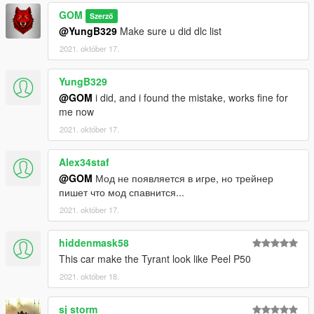
GOM
Szerző
@YungB329
Make sure u did dlc list
2021. október 17.
YungB329
@GOM
i did, and i found the mistake, works fine for
me now
2021. október 17.
Alex34staf
@GOM
Мод не появляется в игре, но трейнер
пишет что мод спавнится...
2021. október 17.
hiddenmask58
This car make the Tyrant look like Peel P50
2021. október 18.
sj storm