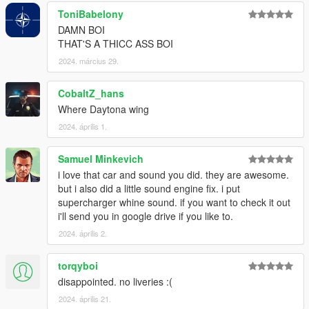
ToniBabelony
DAMN BOI
THAT'S A THICC ASS BOI
2024. március 29.
CobaltZ_hans
Where Daytona wing
2024. április 1.
Samuel Minkevich
i love that car and sound you did. they are awesome.
but i also did a little sound engine fix. i put
supercharger whine sound. if you want to check it out
i'll send you in google drive if you like to.
2024. április 2.
torqyboi
disappointed. no liveries :(
2024. április 21.