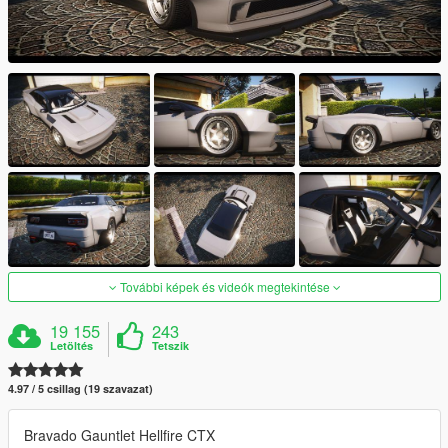
További képek és videók megtekintése
19 155
243
Letöltés
Tetszik
4.97 / 5 csillag (19 szavazat)
Bravado Gauntlet Hellfire CTX