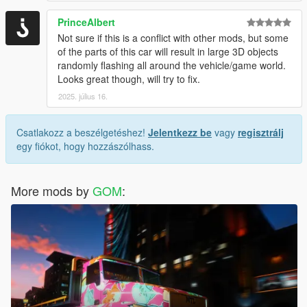
PrinceAlbert
Not sure if this is a conflict with other mods, but some
of the parts of this car will result in large 3D objects
randomly flashing all around the vehicle/game world.
Looks great though, will try to fix.
2025. július 16.
Csatlakozz a beszélgetéshez!
Jelentkezz be
vagy
regisztrálj
egy fiókot, hogy hozzászólhass.
More mods by
GOM
: