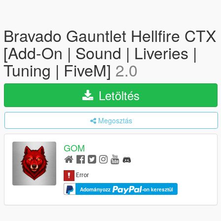
Bravado Gauntlet Hellfire CTX
[Add-On | Sound | Liveries |
Tuning | FiveM]
2.0
Letöltés
Megosztás
GOM
Adományozz
-on keresztül