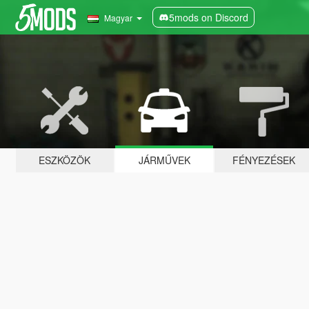
5mods on Discord
Magyar
ESZKÖZÖK
JÁRMŰVEK
FÉNYEZÉSEK