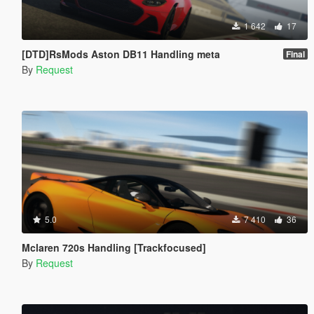
1 642
17
[DTD]RsMods Aston DB11 Handling meta
Final
By
Request
5.0
7 410
36
Mclaren 720s Handling [Trackfocused]
By
Request