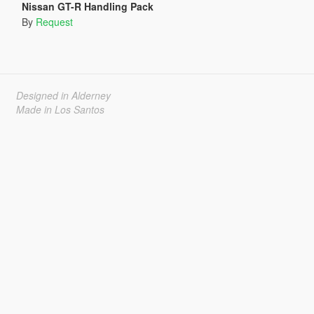
Nissan GT-R Handling Pack
By
Request
Designed in Alderney
Made in Los Santos