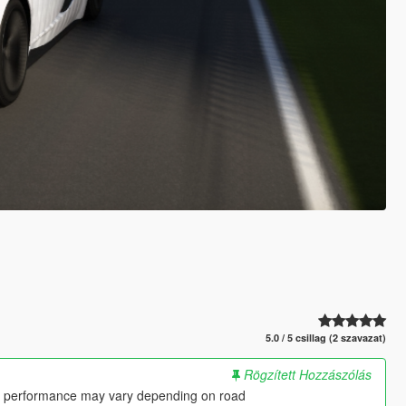
5.0 / 5 csillag (2 szavazat)
Rögzített Hozzászólás
 so performance may vary depending on road