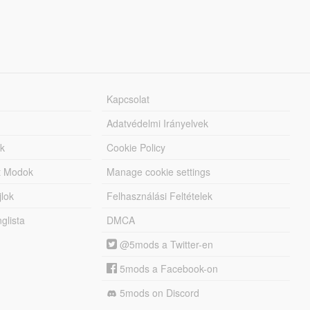
Kapcsolat
Adatvédelmi Irányelvek
k
Cookie Policy
tt Modok
Manage cookie settings
jlok
Felhasználási Feltételek
lista
DMCA
@5mods a Twitter-en
5mods a Facebook-on
5mods on Discord