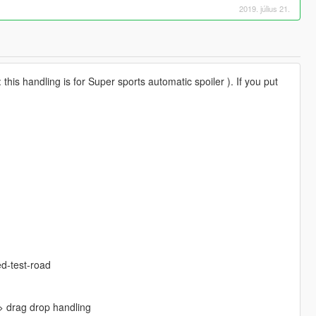
2019. július 21.
is handling is for Super sports automatic spoiler ). If you put
d-test-road
 drag drop handling