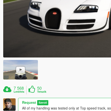
7 568
50
Letöltés
Tetszik
Request
Szerző
All of my handling was tested only at Top speed track,