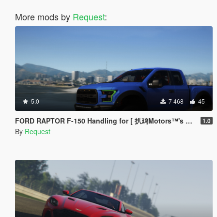
More mods by
Request
:
5.0
7 468
45
FORD RAPTOR F-150 Handling for [ 扒鸡Motors™'s MOD ]
1.0
By
Request