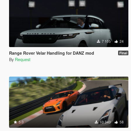
7 105
24
Range Rover Velar Handling for DANZ mod
Final
By
Request
5.0
10 340
58