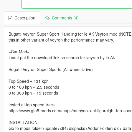
Description
Comments (4)
Bugatti Veyron Super Sport Handling for le AK Veyron mod (NOTE: th
this in other variant of veyron the performance may vary.
=Car Mod=
I cant put the download link so search for veyron by le Ak
Bugatti Veyron Super Sports (All wheel Drive)
Top Speed = 431 kph
0 to 100 kph = 2.5 seconds
0 to 300 kph = 15 seconds
tested at top speed track
https://www.gta5-mods.com/maps/menyoo-xml-figureight-top-spee
INSTALLATION
Go to mods folder>update>x64>dlcpacks>AddonFolder>dlc> data>