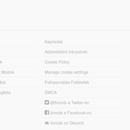
Kapcsolat
Adatvédelmi Irányelvek
k
Cookie Policy
tt Modok
Manage cookie settings
jlok
Felhasználási Feltételek
lista
DMCA
@5mods a Twitter-en
5mods a Facebook-on
5mods on Discord