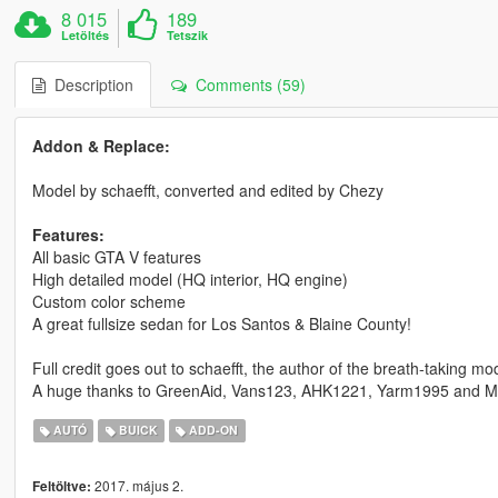
8 015
189
Letöltés
Tetszik
Description
Comments (59)
Addon & Replace:
Model by schaefft, converted and edited by Chezy
Features:
All basic GTA V features
High detailed model (HQ interior, HQ engine)
Custom color scheme
A great fullsize sedan for Los Santos & Blaine County!
Full credit goes out to schaefft, the author of the breath-taking mo
A huge thanks to GreenAid, Vans123, AHK1221, Yarm1995 and Mr
AUTÓ
BUICK
ADD-ON
2017. május 2.
Feltöltve: