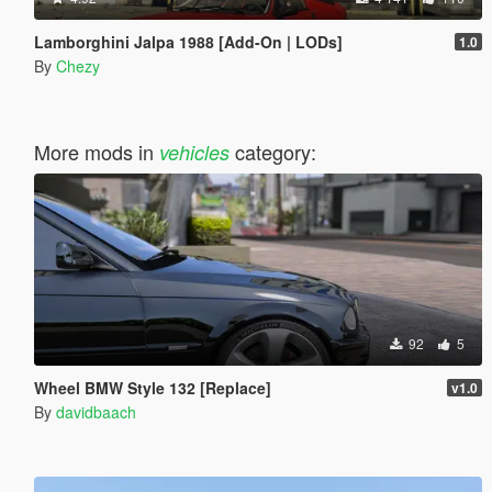
Lamborghini Jalpa 1988 [Add-On | LODs]
1.0
By
Chezy
More mods in
category:
vehicles
92
5
Wheel BMW Style 132 [Replace]
v1.0
By
davidbaach