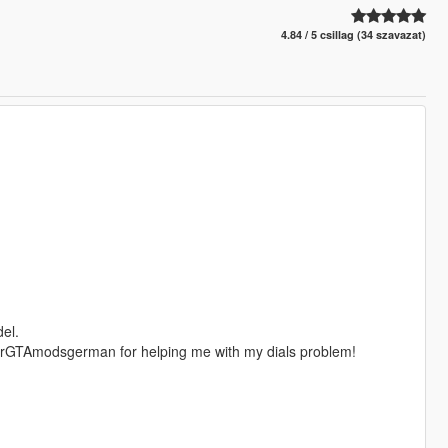
4.84 / 5 csillag (34 szavazat)
del.
GTAmodsgerman for helping me with my dials problem!