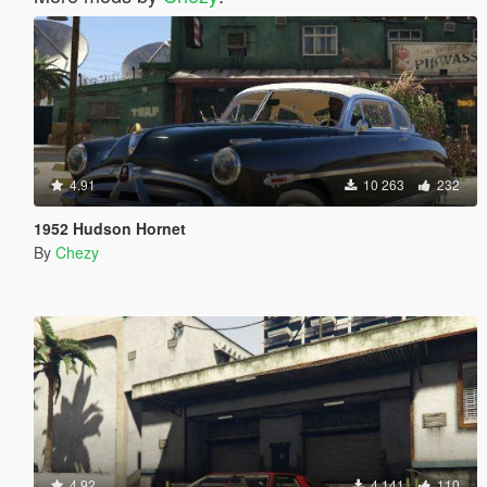
4.91
10 263
232
1952 Hudson Hornet
By
Chezy
4.92
4 141
110