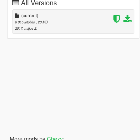
All Versions
(current)
8 015 letöltés
, 20 MB
2017. május 2.
More mods by
Chezy
: