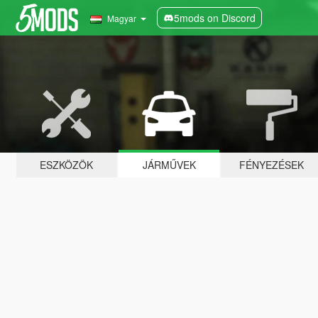
5mods on Discord
Magyar
ESZKÖZÖK
JÁRMŰVEK
FÉNYEZÉSEK