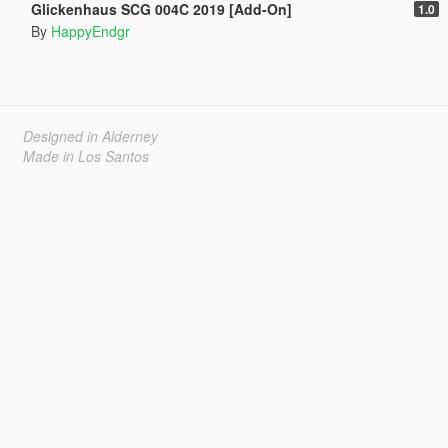
Glickenhaus SCG 004C 2019 [Add-On]
1.0
By
HappyEndgr
Designed in Alderney
Made in Los Santos