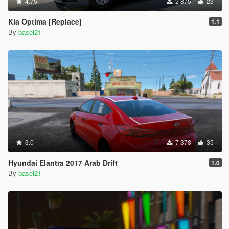
4.75
2 875
23
Kia Optima [Replace]
1.1
By
basel21
3.0
7 378
35
Hyundai Elantra 2017 Arab Drift
1.0
By
basel21