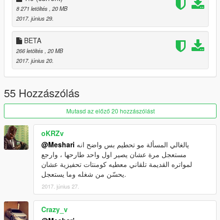
8 271 letöltés
, 20 MB
2017. június 29.
BETA
266 letöltés
, 20 MB
2017. június 20.
55 Hozzászólás
Mutasd az előző 20 hozzászólást
oKRZv
يالغالي المسألة مو تحطيم بس واضح انه
@Meshari
مستعجل مرة عشان يصير اول واحد طارحها ، وارجع
لمواتره القديمة تلقاني معطيه كومنتات تحفيزية عشان
يحسّن من شغله وما يستعجل.
2017. június 27.
Crazy_v