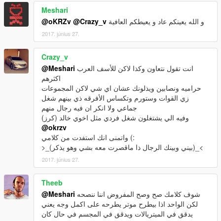
Meshari
و الله يعينكم عاد و يعيطكم العافية
@Crazy_v
@oKRZv
2017. június 27.
Crazy_v
انت تقول نتعاون وكذا لاكن للأسف العرب
@Meshari
اكثرهم
حراميه ونصابين ويذلونك عشان اي شي لاكن المجموعات
زي القوات وستورم وتكساس الأفرقه ذي بينهم شغل
جماعي ولا انكر ان فيه رجال منهم
وفيه الي يشتغلون شغل فردي مثل اخوي خالد (كرز)
@okrzv
واتمنى انك استفدت من كلامي (:
>_(بيني وبينك الرجال ذا ماقصرت معه بشي وهو يذكر)_<
2017. június 27.
Theeb
شوف كلامك صح وصح المفروض اننا ننصحه
@Meshari
لكن الواحد اذا بيطرح موتر يطرحه على اكمل وجه يعني
يدقق في الميتريالات ويدقق في المجسم في حال كان