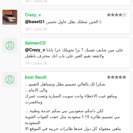
2017. június 29.
Crazy_v
الحين شغلك بطل حاول تحسن (:
@basel21
2017. június 29.
SalmanCD
على مين شايف نفسك ؟ ترا تحويلك خرا يابابا
@Crazy_v
ولاتقعد تقيم الغير على باب انك محترف ياطفل
2017. június 30.
best Saudi
شكرا لك يالغالي تصميم بطل وتستاهل التقييم ..
والى الامام ..
وماهو عيب الاخطاء وانت سويت السيارة وتعبت عمرك
وماقصرت
لكن دامكم سعوديين نبي منكم خدمة وطنية ...
نبي تصميم طائرة f-15 سعودية مثل حقت القوات الجوية
السعودية
ماهي معقولة كل دول عندها طايرات حربية في الموقع الا