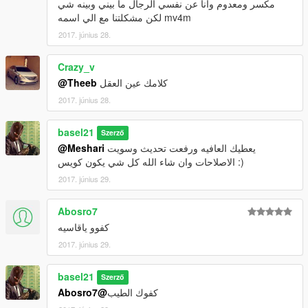
مكسر ومعدوم وانا عن نفسي الرجال ما بيني وبينه شي
لكن مشكلتنا مع الي اسمه mv4m
2017. június 28.
Crazy_v
كلامك عين العقل
@Theeb
2017. június 28.
basel21
Szerző
يعطيك العافيه ورفعت تحديث وسويت
@Meshari
الاصلاحات وان شاء الله كل شي يكون كويس :)
2017. június 29.
Abosro7
كفوو ياقاسيه
2017. június 29.
basel21
Szerző
كفوك الطيب
@Abosro7