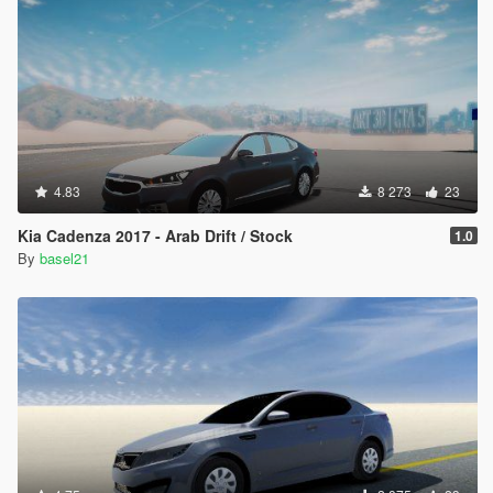
4.83
8 273
23
Kia Cadenza 2017 - Arab Drift / Stock
1.0
By
basel21