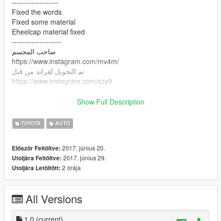
-------------------
Fixed the words
Fixed some material
Eheelcap material fixed
--------------------
صاحب المجسم
https://www.instagram.com/mv4m/
تم التحويل لقراند من قبل
https://www.instagram.com/szy9
---------------------
الاخطاء
Show Full Description
بدون داخليه
---------------------
TOYOTA
AUTÓ
الاصلاحات
تعديل متريالات الطاسه وبعض المتريالات
2017. június 20.
Először Feltöltve:
تصحيح الكلاام
2017. június 29.
Utoljára Feltöltve:
------------------------
2 órája
Utoljára Letöltött:
All Versions
1.0
(current)