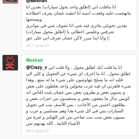
@Meshari
انا ماقلت اني (اطلق واحد يحول سيارات) بعدين انا
ماتهجمت عليه وقعدت اسبه انا انتقده عشان يعرف اخطاءـه
ويصححها
بعدين تحويلي مائرى فيه شي اذا تشوف شي في مواتري
شرفني وعلمني اخطائي يا (اطلق محول سيارات)
وانا ابدا مبرر لاكن عشان تعرف اني على حق (:
2017. június 27.
Meshari
انا ما قلت انك اطلق محول , ولا قلت اني
@Crazy_v
اطلق محول , انا ما اعرف اي شيء عن التحويل و كلي الي
قلته انه ما يصلح تتهاوشون على شيء ما له سنع , وهذا
شيء قاهرني ان فيه عرب محولين واجد يغلطون على بعض
و يسبون بعض و يظرون بعض بس عشان يثبت للناس انه
كويس بدال ما ينفعون بعض و يستفيدون من خبرات بعض و
يطلعون احسن من الأجانب , بس للأسف مب في تحويل
السيارات بس في كل شيء هذا وهم مسلمين و عرب و
يسبون بعض سب مب صاحي من غير التهكير و غيرة من
الأشياء الثانية , الله يهديهم بس
2017. június 27.