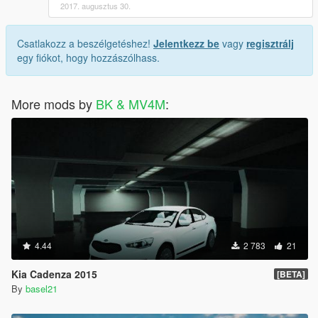
2017. augusztus 30.
Csatlakozz a beszélgetéshez!
Jelentkezz be
vagy
regisztrálj
egy fiókot, hogy hozzászólhass.
More mods by
BK & MV4M
:
4.44
2 783
21
Kia Cadenza 2015
[BETA]
By
basel21