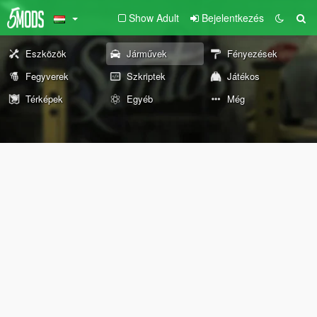
Show Adult
Bejelentkezés
Eszközök
Járművek
Fényezések
Fegyverek
Szkriptek
Játékos
Térképek
Egyéb
Még