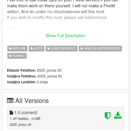
make them work on there yourself. I will not make a FiveM
addon. And do under no circumstances sell this mod.
If you wish to modify this mod, please ask beforehand
Bugs:
Player still goes to open a door even when one isn't there
Show Full Description
Installation:
ADD-ON
AUTÓ
LORE FRIENDLY
VANILLA SZERKESZTÉS
unpack the .zip file and drag the cdune folder into your mods
TUNING
folder
add the line:
dlcpacks:/cdune/
2025. június 30.
Először Feltöltve:
to dlclist.xml in update.rpf in the mods folder
2025. június 30.
Utoljára Feltöltve:
3 órája
Utoljára Letöltött:
Spawn-name:
cdune
All Versions
Credits:
Rockstar Games: Original Dune Buggy Model and several
1.0
(current)
modparts
1 187 letöltés
, 10 MB
Smukkeunger aka me: Editing, porting, liveries
2025. június 30.