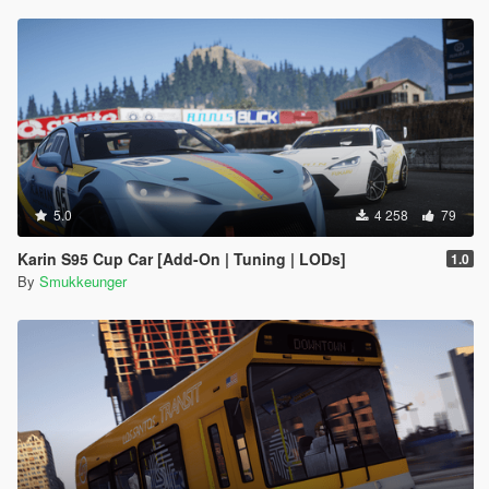
5.0
4 258
79
Karin S95 Cup Car [Add-On | Tuning | LODs]
1.0
By
Smukkeunger