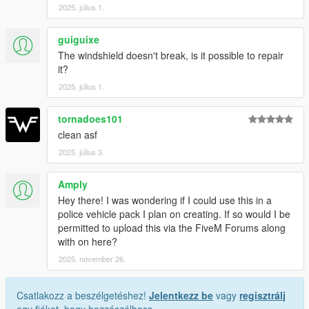
2025. július 1.
guiguixe
The windshield doesn't break, is it possible to repair
it?
2025. július 1.
tornadoes101
clean asf
2025. július 3.
Amply
Hey there! I was wondering if I could use this in a
police vehicle pack I plan on creating. If so would I be
permitted to upload this via the FiveM Forums along
with on here?
2025. november 26.
Csatlakozz a beszélgetéshez!
Jelentkezz be
vagy
regisztrálj
egy fiókot, hogy hozzászólhass.