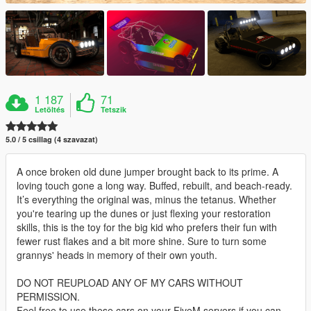
1 187
71
Letöltés
Tetszik
5.0 / 5 csillag (4 szavazat)
A once broken old dune jumper brought back to its prime. A
loving touch gone a long way. Buffed, rebuilt, and beach-ready.
It’s everything the original was, minus the tetanus. Whether
you're tearing up the dunes or just flexing your restoration
skills, this is the toy for the big kid who prefers their fun with
fewer rust flakes and a bit more shine. Sure to turn some
grannys' heads in memory of their own youth.
DO NOT REUPLOAD ANY OF MY CARS WITHOUT
PERMISSION.
Feel free to use these cars on your FiveM servers if you can