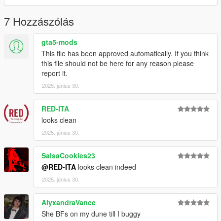
AnnisSavestra: Pictures
7 Hozzászólás
gta5-mods
This file has been approved automatically. If you think
this file should not be here for any reason please
report it.
2025. június 30.
RED-ITA
looks clean
2025. június 30.
SalsaCookies23
@RED-ITA
looks clean indeed
2025. június 30.
AlyxandraVance
She BFs on my dune till I buggy