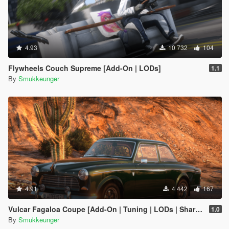
4.93
10 732
104
Flywheels Couch Supreme [Add-On | LODs]
1.1
By
Smukkeunger
4.91
4 442
167
Vulcar Fagaloa Coupe [Add-On | Tuning | LODs | Shards | Car + Trailer]
1.0
By
Smukkeunger