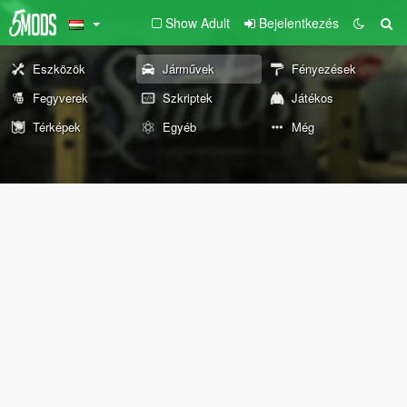
Show Adult
Bejelentkezés
Eszközök
Járművek
Fényezések
Fegyverek
Szkriptek
Játékos
Térképek
Egyéb
Még