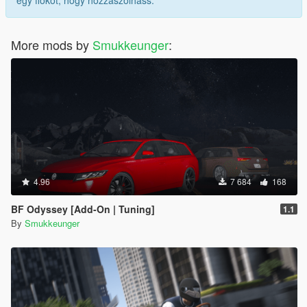
More mods by
Smukkeunger
:
4.96
7 684
168
BF Odyssey [Add-On | Tuning]
1.1
By
Smukkeunger