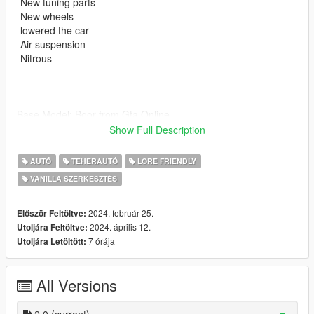
-New tuning parts
-New wheels
-lowered the car
-Air suspension
-Nitrous
--------------------------------------------------------------------------------
---------------------------------
Base Model: Boor from Gta Online
Show Full Description
Installation:
AUTÓ
TEHERAUTÓ
LORE FRIENDLY
1. copy boorbc folder to:
VANILLA SZERKESZTÉS
X:\Grand Theft Auto V\update\x64\dlcpacks
2. Use OpenIV go to:
2024. február 25.
Először Feltöltve:
X:\Grand Theft Auto
2024. április 12.
Utoljára Feltöltve:
V\update\update.rpf\common\data\dlclist.xml
7 órája
Utoljára Letöltött:
right click edit, add new line
All Versions
dlcpacks:/boorbc/
Features:
2.0
(current)