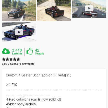
3 419
42
Letöltés
Tetszik
5.0 / 5 csillag (1 szavazat)
Custom 4 Seater Boor [add-on] [FiveM] 2.0
2.0 FIX
--------------------------------------------------------------------------------
------------------------------------
-Fixed collisions (car is now solid lol)
-Wider body arches