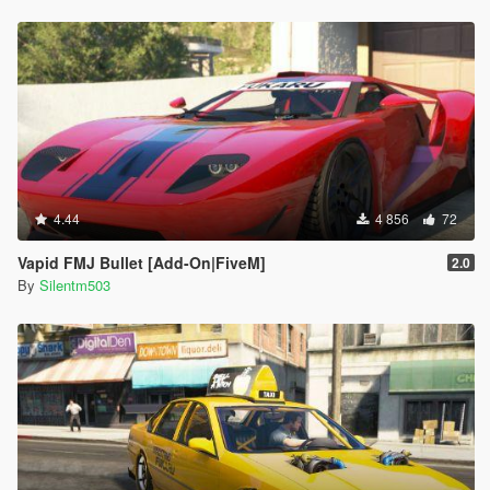
4.44
4 856
72
Vapid FMJ Bullet [Add-On|FiveM]
2.0
By
Silentm503