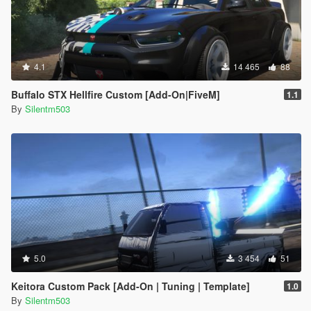
4.1
14 465
88
Buffalo STX Hellfire Custom [Add-On|FiveM]
1.1
By
Silentm503
5.0
3 454
51
Keitora Custom Pack [Add-On | Tuning | Template]
1.0
By
Silentm503