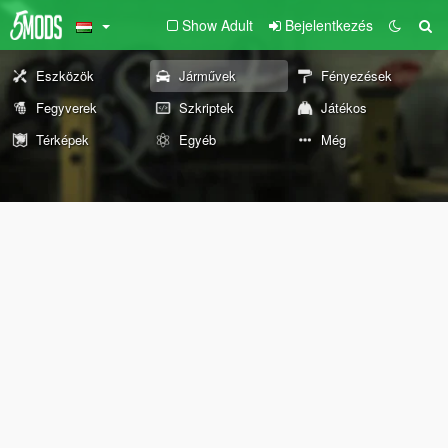
Show Adult
Bejelentkezés
Eszközök
Járművek
Fényezések
Fegyverek
Szkriptek
Játékos
Térképek
Egyéb
Még