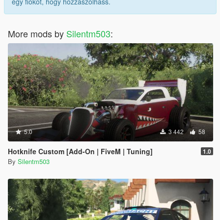
egy fiókot, hogy hozzászólhass.
More mods by
Silentm503
:
5.0
3 442
58
Hotknife Custom [Add-On | FiveM | Tuning]
1.0
By
Silentm503