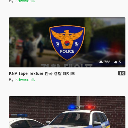
By
tkdwnsehtk
768
5
KNP Tape Texture 한국 경찰 테이프
1.0
By
tkdwnsehtk