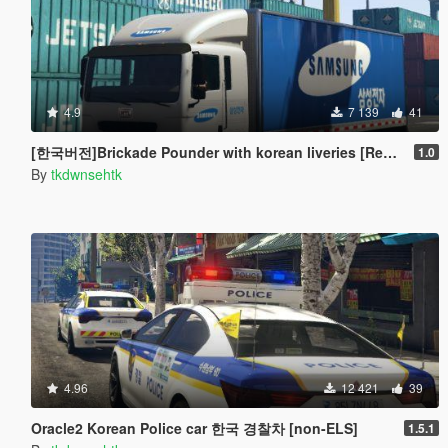
4.9
7 139
41
[한국버전]Brickade Pounder with korean liveries [Replace]
1.0
By
tkdwnsehtk
4.96
12 421
39
Oracle2 Korean Police car 한국 경찰차 [non-ELS]
1.5.1