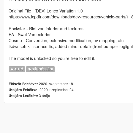
Original File : [DEV] Lenco Variation 1.0
https://www.lcpdfr.com/downloads/dev-resources/vehicle-parts/118
Rockstar - Riot van interior and textures
EA - Swat Van exterior
Cosmo - Conversion, extensive modification, uv mapping, etc
tkdwnsehtk - surface fix, added minor details(front bumper foglights
The model is unlocked so you're free to edit it.
AUTÓ
SŰRGŐSSÉGI
2020. szeptember 18.
Először Feltöltve:
2020. szeptember 24.
Utoljára Feltöltve:
3 órája
Utoljára Letöltött: