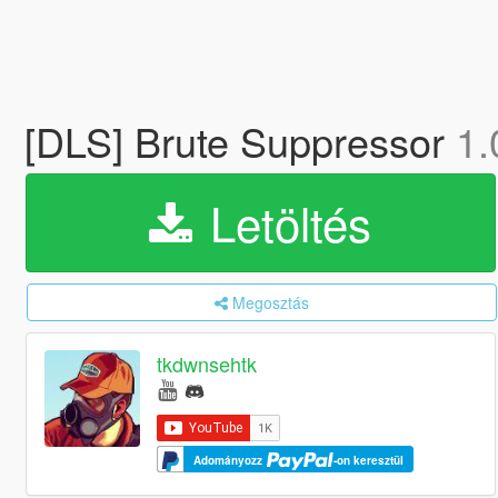
[DLS] Brute Suppressor
1.
Letöltés
Megosztás
tkdwnsehtk
Adományozz
-on keresztül