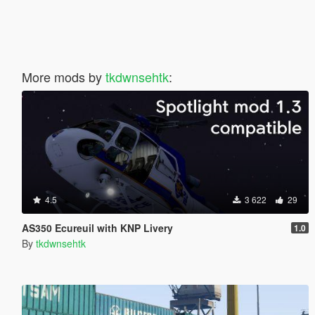
More mods by
tkdwnsehtk
:
4.5
3 622
29
AS350 Ecureuil with KNP Livery
1.0
By
tkdwnsehtk