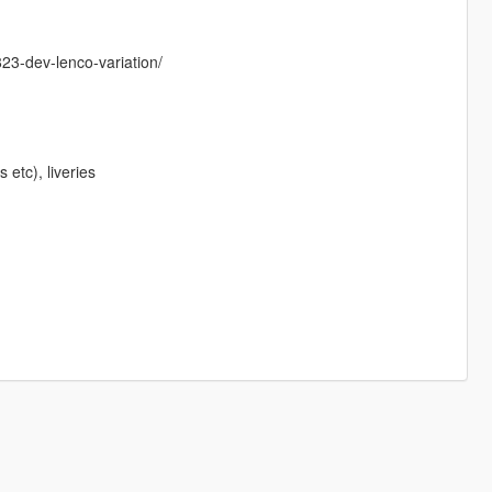
23-dev-lenco-variation/
 etc), liveries