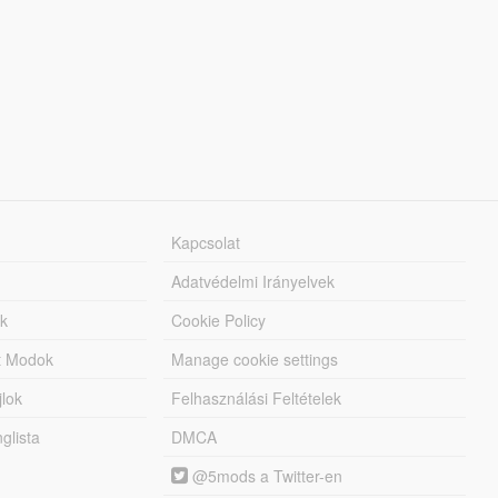
Kapcsolat
Adatvédelmi Irányelvek
k
Cookie Policy
tt Modok
Manage cookie settings
jlok
Felhasználási Feltételek
lista
DMCA
@5mods a Twitter-en