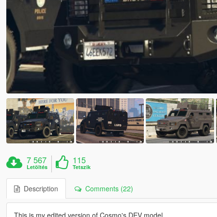
7 567
115
Letöltés
Tetszik
Description
Comments (22)
This is my edited version of Cosmo's DEV model.