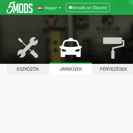
5mods on Discord
Magyar
ESZKÖZÖK
JÁRMŰVEK
FÉNYEZÉSEK