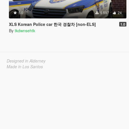
5.0
5 597
24
XLS Korean Police car 한국 경찰차 [non-ELS]
1.0
By
tkdwnsehtk
Designed in Alderney
Made in Los Santos