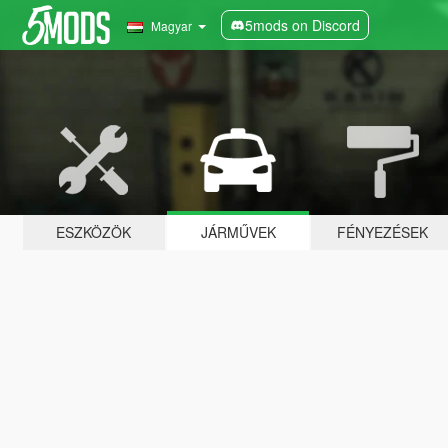
5mods on Discord
Magyar
ESZKÖZÖK
JÁRMŰVEK
FÉNYEZÉSEK