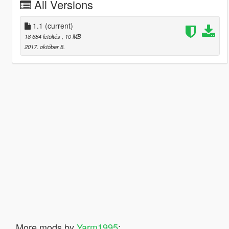
All Versions
1.1
(current)
18 684 letöltés
, 10 MB
2017. október 8.
More mods by
Yarm1995
: