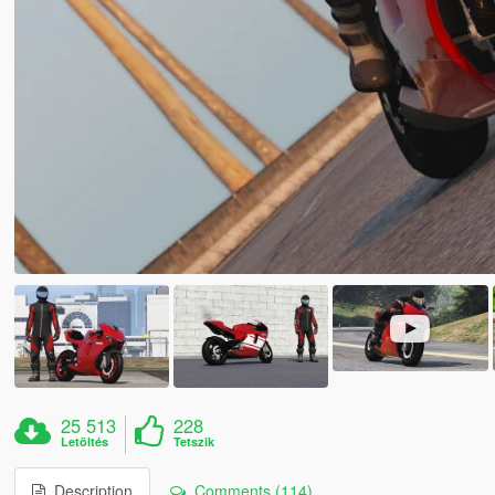
25 513
228
Letöltés
Tetszik
Description
Comments (114)