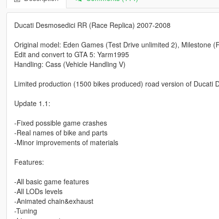
Ducati Desmosedici RR (Race Replica) 2007-2008
Original model: Eden Games (Test Drive unlimited 2), Milestone (R
Edit and convert to GTA 5: Yarm1995
Handling: Cass (Vehicle Handling V)
Limited production (1500 bikes produced) road version of Ducati
Update 1.1:
-Fixed possible game crashes
-Real names of bike and parts
-Minor improvements of materials
Features:
-All basic game features
-All LODs levels
-Animated chain&exhaust
-Tuning