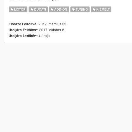
MOTOR
DUCATI
ADD-ON
TUNING
KIEMELT
2017. március 25.
Először Feltöltve:
2017. október 8.
Utoljára Feltöltve:
4 órája
Utoljára Letöltött: