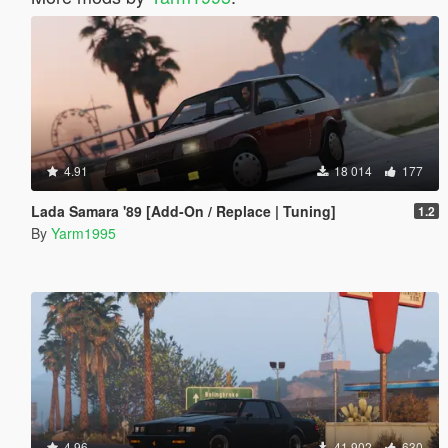
4.91
18 014
177
Lada Samara '89 [Add-On / Replace | Tuning]
1.2
By
Yarm1995
4.96
41 902
630