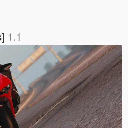
s]
1.1