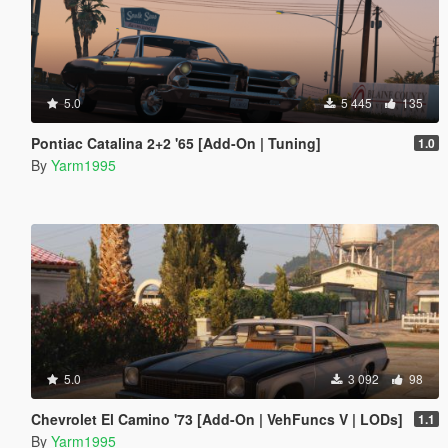
5.0
5 445
135
Pontiac Catalina 2+2 '65 [Add-On | Tuning]
1.0
By
Yarm1995
5.0
3 092
98
Chevrolet El Camino '73 [Add-On | VehFuncs V | LODs]
1.1
By
Yarm1995