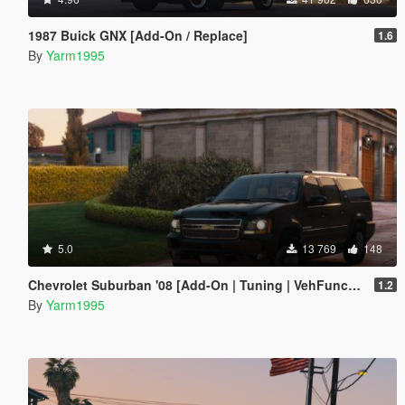
1987 Buick GNX [Add-On / Replace]
1.6
By
Yarm1995
5.0
13 769
148
Chevrolet Suburban '08 [Add-On | Tuning | VehFuncs V | LODs]
1.2
By
Yarm1995