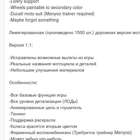
-Livery support
-Wheels paintable to secondary color
-Ducati moto suit (Menyoo trainer required)
-Maybe forgot something
Лимитированная (произведено 1500 шт.) дорожная версия мот
Версия 1.1:
-Исправлены возможные вылеты из игры
-Реальные названия мотоцикла и деталей
-Небольшие улучшения материалов
Особенности:
-Все базовые функции игры
-Все уровни детализации (ЛОДы)
-Анимированные цепь и глушитель
-Тюнинг
-Поддержка раскрасок
-Колеса красятся вторым цветом
-Фирменный мотокомбинезон (Требуется трейнер Menyoo)
-Может забыл что-нибудь