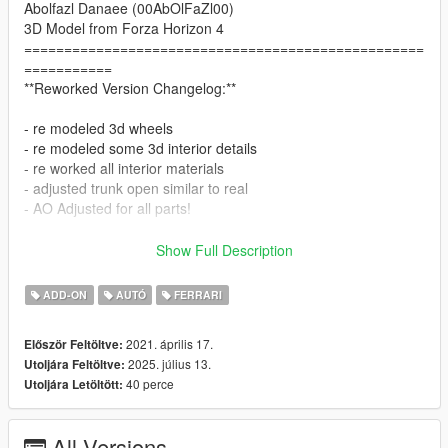
Abolfazl Danaee (00AbOlFaZl00)
3D Model from Forza Horizon 4
==================================================
===========
**Reworked Version Changelog:**
- re modeled 3d wheels
- re modeled some 3d interior details
- re worked all interior materials
- adjusted trunk open similar to real
- AO Adjusted for all parts!
==================================================
Show Full Description
===========
Features:
ADD-ON
AUTÓ
FERRARI
- HQ exterior & Interior & engine and trunkbay
- HD mirror reflections
2021. április 17.
Először Feltöltve:
- dials
2025. július 13.
Utoljára Feltöltve:
- all lights functioning properly
40 perce
Utoljára Letöltött:
- breakable glass and lights
- hands on steering wheel
- glass tints working
All Versions