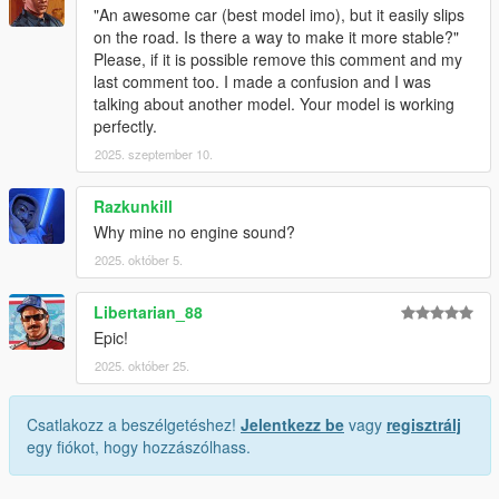
"An awesome car (best model imo), but it easily slips
on the road. Is there a way to make it more stable?"
Please, if it is possible remove this comment and my
last comment too. I made a confusion and I was
talking about another model. Your model is working
perfectly.
2025. szeptember 10.
Razkunkill
Why mine no engine sound?
2025. október 5.
Libertarian_88
Epic!
2025. október 25.
Csatlakozz a beszélgetéshez!
Jelentkezz be
vagy
regisztrálj
egy fiókot, hogy hozzászólhass.