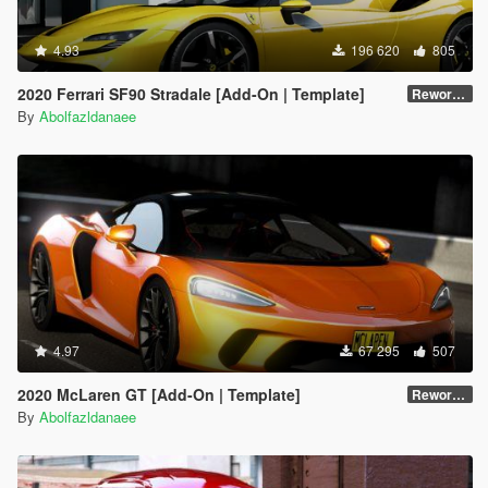
4.93
196 620
805
2020 Ferrari SF90 Stradale [Add-On | Template]
Reworked 1.0
By
Abolfazldanaee
4.97
67 295
507
2020 McLaren GT [Add-On | Template]
Reworked 1.0
By
Abolfazldanaee