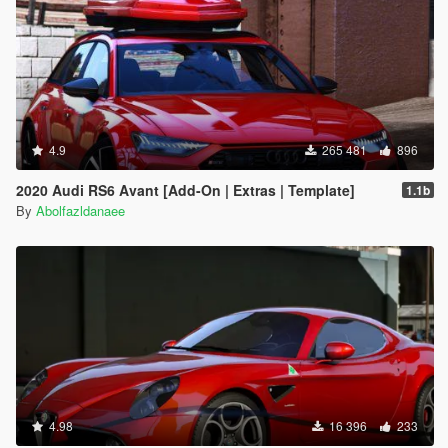
4.9
265 481
896
2020 Audi RS6 Avant [Add-On | Extras | Template]
1.1b
By
Abolfazldanaee
4.98
16 396
233