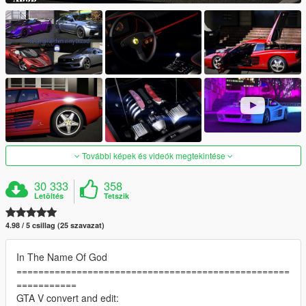
További képek és videók megtekintése
30 333
358
Letöltés
Tetszik
4.98 / 5 csillag (25 szavazat)
In The Name Of God
==================================================
===========
GTA V convert and edit: