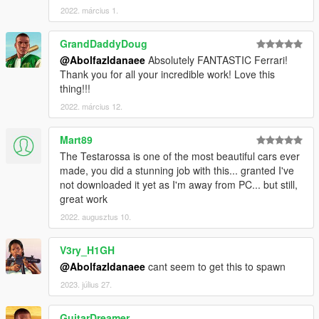
2022. március 1.
GrandDaddyDoug
@Abolfazldanaee
Absolutely FANTASTIC Ferrari!
Thank you for all your incredible work! Love this
thing!!!
2022. március 12.
Mart89
The Testarossa is one of the most beautiful cars ever
made, you did a stunning job with this... granted I've
not downloaded it yet as I'm away from PC... but still,
great work
2022. augusztus 10.
V3ry_H1GH
@Abolfazldanaee
cant seem to get this to spawn
2023. július 27.
GuitarDreamer