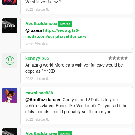
What is vehfuncv ?
open the file with any text editor, add the following line to the
end:
2022. február 6.
dlcpacks:\512TR\
Abolfazldanaee
Szerző
@razera
https://www.gta5-
3. Import "dlclist.xml" again to the path mentioned above using
mods.com/scripts/vehfuncs-v
OpenIV
2022. február 6.
4. Done, use any trainer to spawn the car
kennyyip65
car spawn name : 512TR
Amazing work! More cars with vehfuncs-v would be
==============================================
dope as **** XD
2022. február 6.
Visit my Discord for information on new cars >>
mrwallace888
@Abolfazldanaee
Can you add 3D dials to your
vehicles via VehFuncs like Wanted did? If you add the
dials models I could probably set it up for you!
2022. február 6.
Abolfazldanaee
Szerző