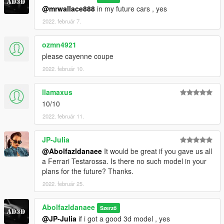
@mrwallace888
in my future cars , yes
2022. február 7.
ozmn4921
please cayenne coupe
2022. február 10.
llamaxus
10/10
2022. február 11.
JP-Julia
@Abolfazldanaee
It would be great if you gave us all
a Ferrari Testarossa. Is there no such model in your
plans for the future? Thanks.
2022. február 25.
Abolfazldanaee
Szerző
@JP-Julia
if i got a good 3d model , yes