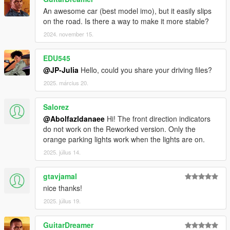
An awesome car (best model imo), but it easily slips
on the road. Is there a way to make it more stable?
2024. november 15.
EDU545
@JP-Julia
Hello, could you share your driving files?
2025. március 20.
Salorez
@Abolfazldanaee
Hi! The front direction indicators
do not work on the Reworked version. Only the
orange parking lights work when the lights are on.
2025. július 14.
gtavjamal
nice thanks!
2025. július 19.
GuitarDreamer