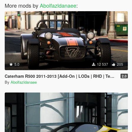
More mods by
Abolfazldanaee
:
5.0
12 537
205
Caterham R500 2011-2013 [Add-On | LODs | RHD | Template]
2.0
By
Abolfazldanaee