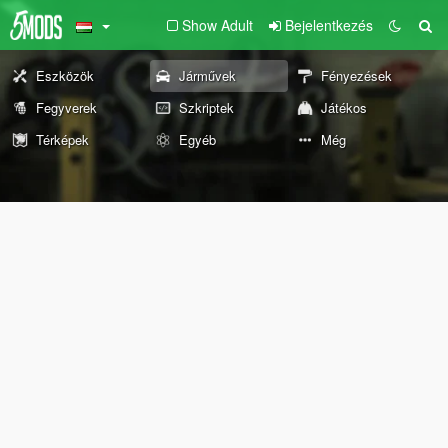
Show Adult
Bejelentkezés
Eszközök
Járművek
Fényezések
Fegyverek
Szkriptek
Játékos
Térképek
Egyéb
Még