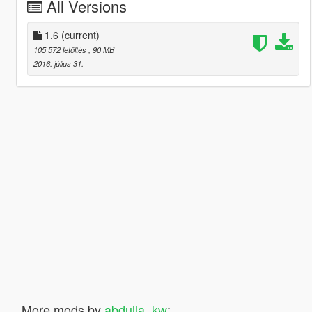
All Versions
1.6
(current)
105 572 letöltés
, 90 MB
2016. július 31.
More mods by
abdulla_kw
: