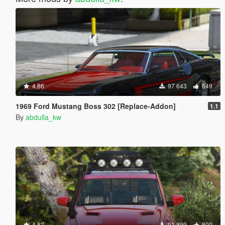
4.86
97 643
649
1969 Ford Mustang Boss 302 [Replace-Addon]
1.1
By
abdulla_kw
4.82
91 899
800