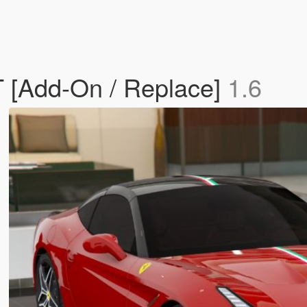
 T [Add-On / Replace]
1.6