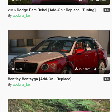
2016 Dodge Ram Rebel [Add-On / Replace | Tuning]
1.4
By
abdulla_kw
4.89
275 925
1 269
Bentley Bentayga [Add-On / Replace]
1.4
By
abdulla_kw