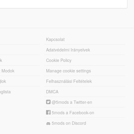
Kapcsolat
Adatvédelmi Irányelvek
k
Cookie Policy
tt Modok
Manage cookie settings
jlok
Felhasználási Feltételek
lista
DMCA
@5mods a Twitter-en
5mods a Facebook-on
5mods on Discord