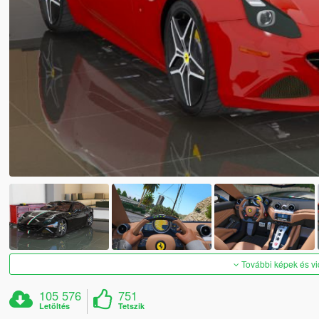
További képek és v
105 576
751
Letöltés
Tetszik