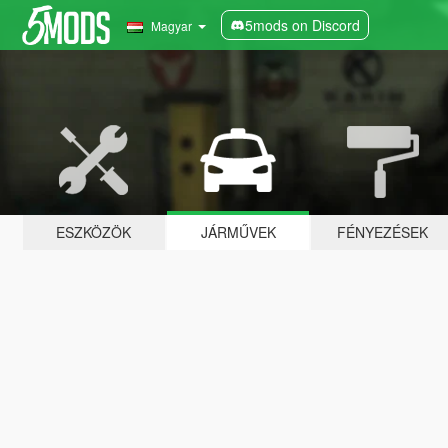
5mods on Discord
Magyar
ESZKÖZÖK
JÁRMŰVEK
FÉNYEZÉSEK