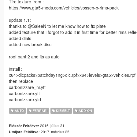
Tire texture from :
https://www.gta5-mods.com/vehicles/vossen-b-rims-pack
update 1.1:
thanks to @SaleeN to let me know how to fix plate
added texture that i forgot to add it in first time for better rims refle
added dials
added new break disc
roof pant:2 and its as auto
install :
x64>dlcpacks>patchday1ng>dlc.rpf>x64>levels>gta5>vehicles.rpf
then replace
carbonizzare_hi.yft
carbonizzare.yft
carbonizzare.ytd
AUTÓ
FERRARI
KIEMELT
ADD-ON
2016. július 31.
Először Feltöltve:
2017. március 25.
Utoljára Feltöltve: