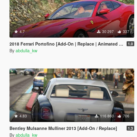
4.7
30 297
337
2018 Ferrari Portofino [Add-On | Replace | Animated Roof]
1.0
By
abdulla_kw
4.83
116 860
706
Bentley Mulsanne Mulliner 2013 [Add-On / Replace]
1.3
By
abdulla_kw