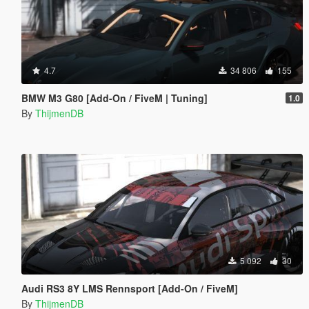
4.7
34 806
155
BMW M3 G80 [Add-On / FiveM | Tuning]
1.0
By
ThijmenDB
5 092
30
Audi RS3 8Y LMS Rennsport [Add-On / FiveM]
By
ThijmenDB