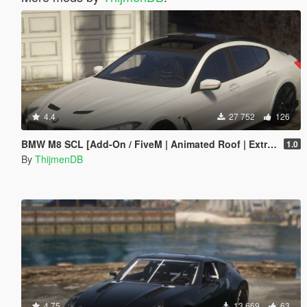
4.4
27 752
126
BMW M8 SCL [Add-On / FiveM | Animated Roof | Extras]
1.0
By
ThijmenDB
4.75
13 669
63