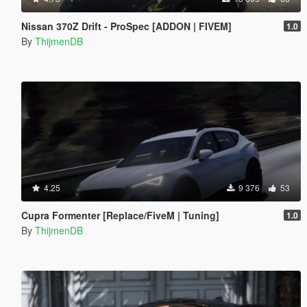
Nissan 370Z Drift - ProSpec [ADDON | FIVEM]
1.0
By
ThijmenDB
4.25
9 376
53
Cupra Formenter [Replace/FiveM | Tuning]
1.0
By
ThijmenDB