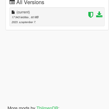
All Versions
(current)
17 943 letöltés
, 60 MB
2023. szeptember 7.
More mods by
ThijmenDB
: