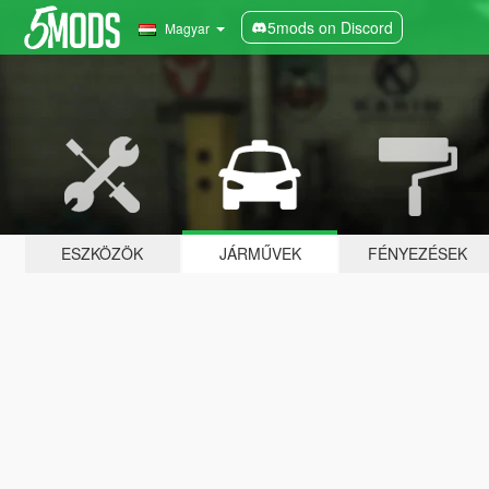
5mods on Discord
Magyar
ESZKÖZÖK
JÁRMŰVEK
FÉNYEZÉSEK