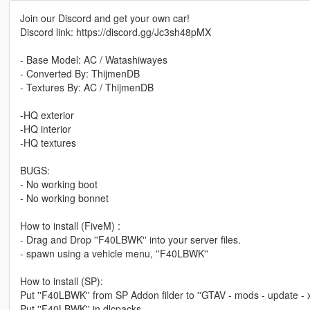
Join our Discord and get your own car!
Discord link: https://discord.gg/Jc3sh48pMX
- Base Model: AC / Watashiwayes
- Converted By: ThijmenDB
- Textures By: AC / ThijmenDB
-HQ exterior
-HQ interior
-HQ textures
BUGS:
- No working boot
- No working bonnet
How to install (FiveM) :
- Drag and Drop ''F40LBWK'' into your server files.
- spawn using a vehicle menu, ''F40LBWK''
How to install (SP):
Put ''F40LBWK'' from SP Addon filder to ''GTAV - mods - update - x
Put ''F40LBWK'' in dlcpacks