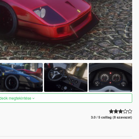
ideók megtekintése
3.0 / 5 csillag (8 szavazat)