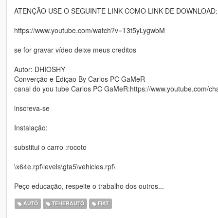
ATENÇÃO USE O SEGUINTE LINK COMO LINK DE DOWNLOAD:
https://www.youtube.com/watch?v=T3t5yLygwbM
se for gravar vídeo deixe meus creditos
Autor: DHIOSHY
Converção e Ediçao By Carlos PC GaMeR
canal do you tube Carlos PC GaMeR:https://www.youtube.com/
inscreva-se
Instalação:
substitui o carro :rocoto
\x64e.rpf\levels\gta5\vehicles.rpf\
Peço educação, respeite o trabalho dos outros...
AUTÓ
TEHERAUTÓ
FIAT