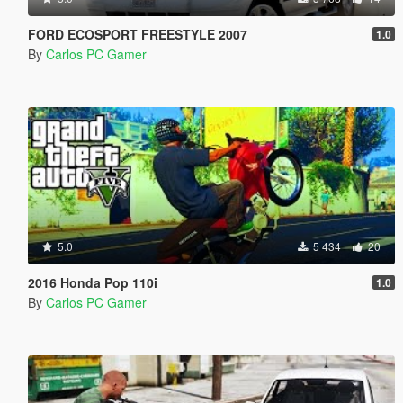
FORD ECOSPORT FREESTYLE 2007
1.0
By
Carlos PC Gamer
5.0
5 434
20
2016 Honda Pop 110i
1.0
By
Carlos PC Gamer