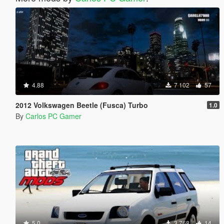
4.88
7 102
57
2012 Volkswagen Beetle (Fusca) Turbo
1.0
By
Carlos PC Gamer
5.0
3 768
14