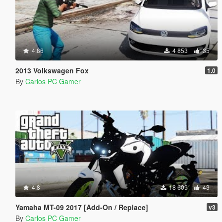
4.86
4 853
35
2013 Volkswagen Fox
1.0
By
Carlos PC Gamer
4.8
18 609
43
Yamaha MT-09 2017 [Add-On / Replace]
v3
By
Carlos PC Gamer