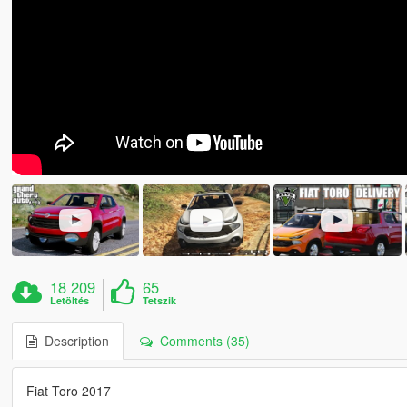
18 209
65
Letöltés
Tetszik
Description
Comments (35)
Fiat Toro 2017