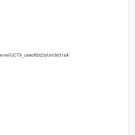
channel/UCT9_uswcKbt23yfJm3631aA