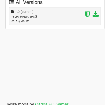
All Versions
1.2
(current)
18 209 letöltés
, 30 MB
2017. április 17.
More mods by
Carlos PC Gamer
: