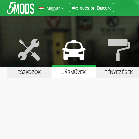
5mods on Discord
Magyar
ESZKÖZÖK
JÁRMŰVEK
FÉNYEZÉSEK