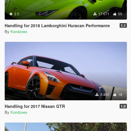
2.5
17 071
55
Handling for 2018 Lamborghini Huracan Performante
1.1
By
Kondzeex
5 460
18
Handling for 2017 Nissan GTR
1.0
By
Kondzeex