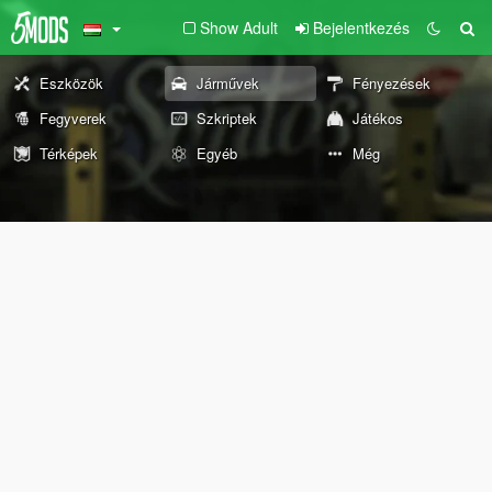
Show Adult
Bejelentkezés
Eszközök
Járművek
Fényezések
Fegyverek
Szkriptek
Játékos
Térképek
Egyéb
Még