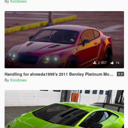
By
Kondzeex
2 907
14
Handling for ahmeda1999's 2011 Bentley Platinum Motorsports Continental GT
1.1
By
Kondzeex