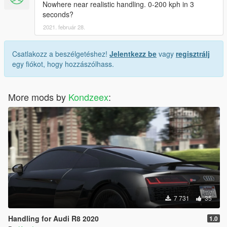
Nowhere near realistic handling. 0-200 kph in 3
seconds?
2021. február 28.
Csatlakozz a beszélgetéshez!
Jelentkezz be
vagy
regisztrálj
egy fiókot, hogy hozzászólhass.
More mods by
Kondzeex
:
7 731
35
Handling for Audi R8 2020
1.0