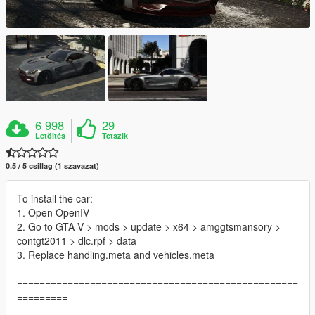
6 998
29
Letöltés
Tetszik
0.5 / 5 csillag (1 szavazat)
To install the car:
1. Open OpenIV
2. Go to GTA V > mods > update > x64 > amggtsmansory >
contgt2011 > dlc.rpf > data
3. Replace handling.meta and vehicles.meta
==================================================
=========