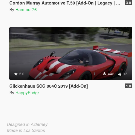
Gordon Murray Automotive T.50 [Add-On | Legacy | Enhanced]
3.0
By
Hammer76
5.0
442
15
Glickenhaus SCG 004C 2019 [Add-On]
1.0
By
HappyEndgr
Designed in Alderney
Made in Los Santos