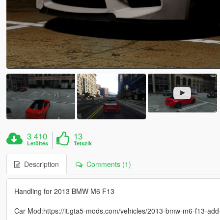
3 410
13
Letöltés
Tetszik
Description
Comments (1)
Handling for 2013 BMW M6 F13
Car Mod:https://it.gta5-mods.com/vehicles/2013-bmw-m6-f13-add