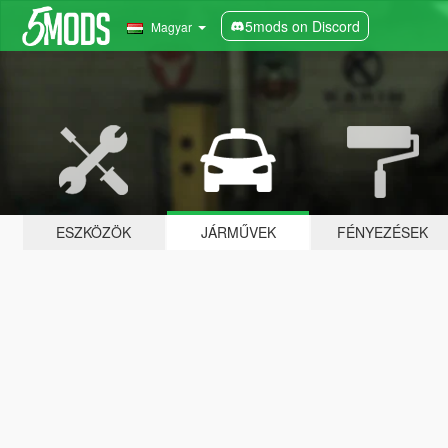
5mods on Discord
Magyar
ESZKÖZÖK
JÁRMŰVEK
FÉNYEZÉSEK