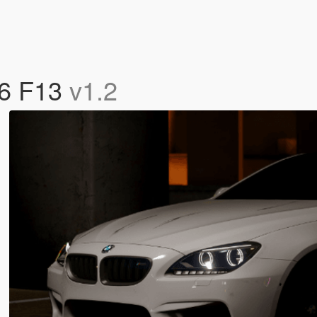
M6 F13
v1.2