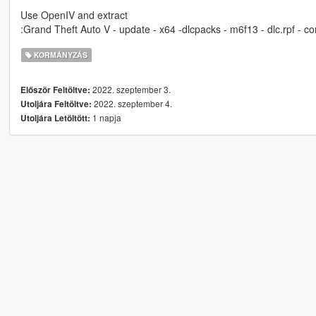
Use OpenIV and extract
:Grand Theft Auto V - update - x64 -dlcpacks - m6f13 - dlc.rpf - 
KORMÁNYZÁS
2022. szeptember 3.
Először Feltöltve:
2022. szeptember 4.
Utoljára Feltöltve:
1 napja
Utoljára Letöltött: