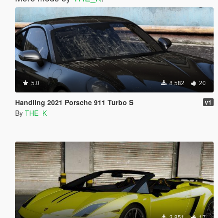
5.0
8 582
20
Handling 2021 Porsche 911 Turbo S
v1
By
THE_K
3 851
17