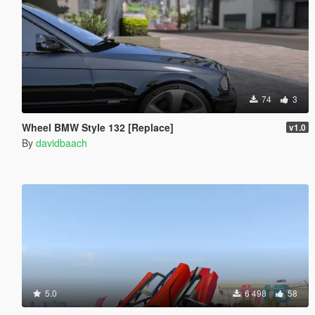
74
3
Wheel BMW Style 132 [Replace]
v1.0
By
davidbaach
5.0
6 498
58