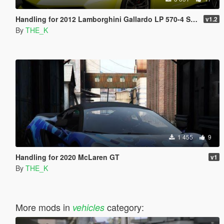
Handling for 2012 Lamborghini Gallardo LP 570-4 Spyder Performante
v1.2
By
THE_K
1 455
9
Handling for 2020 McLaren GT
v1
By
THE_K
More mods in
category:
vehicles