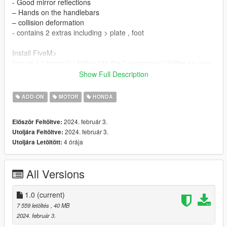
- Good mirror reflections
– Hands on the handlebars
– collision deformation
- contains 2 extras including > plate , foot
Install FiveM>
Import a '' transalp'' folder into the '' resources '' folder on your
FiveM server
Show Full Description
C:\server\resources
Put '' start transalp'' in '' server.cfg ''
ADD-ON
MOTOR
HONDA
2024. február 3.
Először Feltöltve:
2024. február 3.
Utoljára Feltöltve:
4 órája
Utoljára Letöltött:
All Versions
1.0
(current)
7 559 letöltés
, 40 MB
2024. február 3.