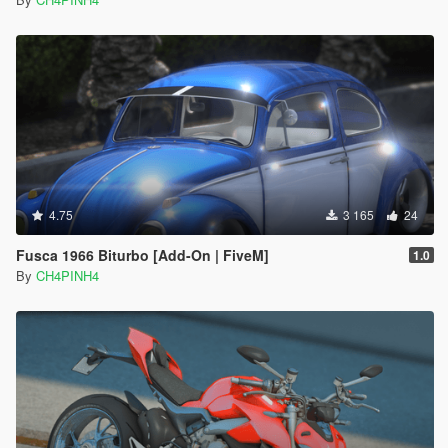
4.75
3 165
24
Fusca 1966 Biturbo [Add-On | FiveM]
1.0
By
CH4PINH4