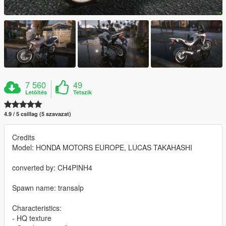
7 560
49
Letöltés
Tetszik
4.9 / 5 csillag (5 szavazat)
Credits
Model: HONDA MOTORS EUROPE, LUCAS TAKAHASHI
converted by: CH4PINH4
Spawn name: transalp
Characteristics:
- HQ texture