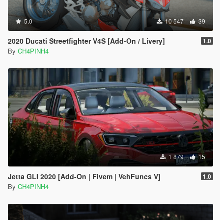
5.0
10 547
39
2020 Ducati Streetfighter V4S [Add-On / Livery]
1.0
By
CH4PINH4
1 879
15
Jetta GLI 2020 [Add-On | Fivem | VehFuncs V]
1.0
By
CH4PINH4