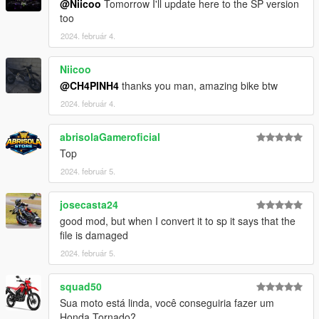
@Niicoo
Tomorrow I'll update here to the SP version
too
2024. február 4.
Niicoo
@CH4PINH4
thanks you man, amazing bike btw
2024. február 4.
abrisolaGameroficial
Top
2024. február 5.
josecasta24
good mod, but when I convert it to sp it says that the
file is damaged
2024. február 5.
squad50
Sua moto está linda, você conseguiria fazer um
Honda Tornado?