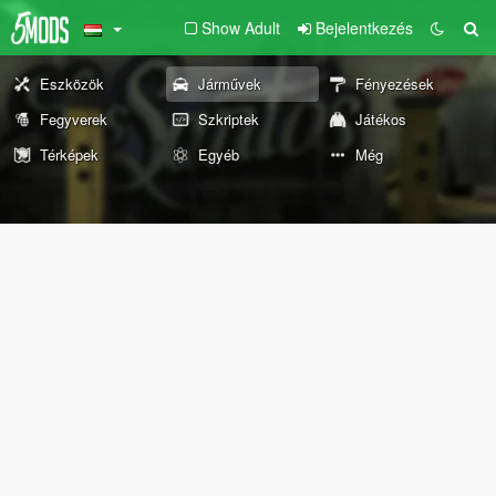
Show Adult
Bejelentkezés
Eszközök
Járművek
Fényezések
Fegyverek
Szkriptek
Játékos
Térképek
Egyéb
Még