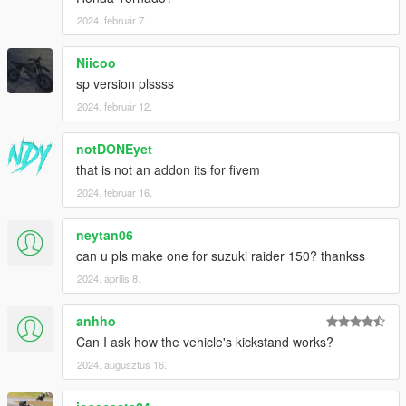
2024. február 7.
Niicoo
sp version plssss
2024. február 12.
notDONEyet
that is not an addon its for fivem
2024. február 16.
neytan06
can u pls make one for suzuki raider 150? thankss
2024. április 8.
anhho
Can I ask how the vehicle's kickstand works?
2024. augusztus 16.