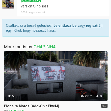
josecasta24
version SP plssss
2024. augusztus 18.
Csatlakozz a beszélgetéshez!
Jelentkezz be
vagy
regisztrálj
egy fiókot, hogy hozzászólhass.
More mods by
CH4PINH4
:
5.0
2 371
30
Pioneira Motos [Add-On / FiveM]
1.0
By
CH4PINH4