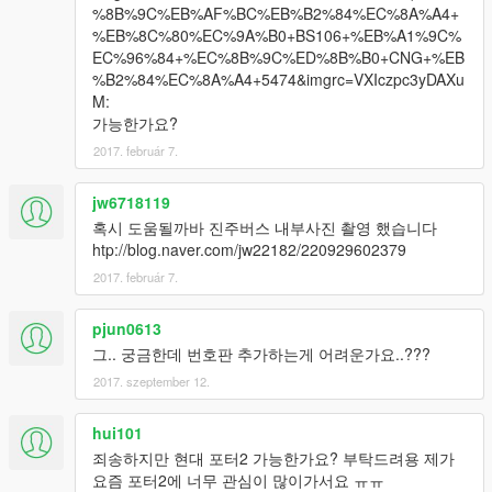
%8B%9C%EB%AF%BC%EB%B2%84%EC%8A%A4+
%EB%8C%80%EC%9A%B0+BS106+%EB%A1%9C%
EC%96%84+%EC%8B%9C%ED%8B%B0+CNG+%EB
%B2%84%EC%8A%A4+5474&imgrc=VXIczpc3yDAXu
M:
가능한가요?
2017. február 7.
jw6718119
혹시 도움될까바 진주버스 내부사진 촬영 했습니다
htp://blog.naver.com/jw22182/220929602379
2017. február 7.
pjun0613
그.. 궁금한데 번호판 추가하는게 어려운가요..???
2017. szeptember 12.
hui101
죄송하지만 현대 포터2 가능한가요? 부탁드려용 제가
요즘 포터2에 너무 관심이 많이가서요 ㅠㅠ