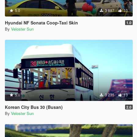
5.0
3 887
10
Hyundai NF Sonata Coop-Taxi Skin
1.0
By
Veloster Sun
5.0
3 235
13
Korean City Bus 30 (Busan)
2.0
By
Veloster Sun