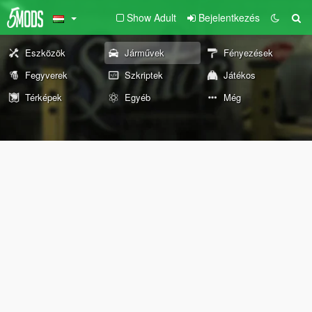
Show Adult
Bejelentkezés
Eszközök
Járművek
Fényezések
Fegyverek
Szkriptek
Játékos
Térképek
Egyéb
Még