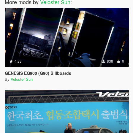
More mods by
Veloster Sun
:
4.83
838
0
GENESIS EQ900 (G90) Billboards
By
Veloster Sun