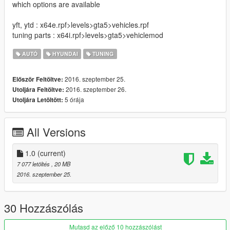
which options are available
yft, ytd : x64e.rpf>levels>gta5>vehicles.rpf
tuning parts : x64i.rpf>levels>gta5>vehiclemod
AUTÓ
HYUNDAI
TUNING
2016. szeptember 25.
Először Feltöltve:
2016. szeptember 26.
Utoljára Feltöltve:
5 órája
Utoljára Letöltött:
All Versions
1.0
(current)
7 077 letöltés
, 20 MB
2016. szeptember 25.
30 Hozzászólás
Mutasd az előző 10 hozzászólást