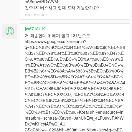
cASdpvdRDxVVM:
진주131버스하고 현대 포터 가능한가요?
2017. február 7.
jw6718119
저 죄송한대 위에꺼 말고 131번으로
https://www.google.co.kr/search?
q=%EC%82%BC%EC%84%B1%EA%B5%90%ED%86
%B5+%ED%98%84%EB%8C%80+%EB%89%B4+%E
C%8A%88%ED%8D%BC+%EC%97%90%EC%96%B
4%EB%A1%9C%EC%8B%9C%ED%8B%B0+CNG+%
EB%B2%84%EC%8A%A4+5838%5B%EC%B6%9C%
EC%B2%98%5D+%5B%EC%A7%84%EC%A3%BC%
EC%8B%9C%EB%82%B4%EB%B2%84%EC%8A%A4
%5D+%EA%B5%90%ED%86%B5%ED%86%B5%EC
%A0%9C+%EC%86%8D,+%EC%A7%84%EC%A3%B
C%EC%8B%9C%EB%82%B4%EB%B2%84%EC%8A
%A4+%EC%9E%A1%EC%82%AC%7C%EC%9E%91
%EC%84%B1%EC%9E%90+Korail&hl=en&source=ln
ms&tbm=isch&sa=X&ved=0ahUKEwi_4LP3uv3RAhW
Dx7wKHeyiAFwQ_AUI
CSgC&biw=1829&bih=890#hl=en&tbm=isch&q=%EC