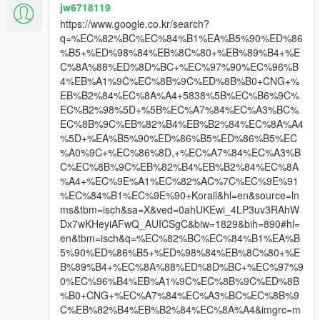
jw6718119
https://www.google.co.kr/search?
q=%EC%82%BC%EC%84%B1%EA%B5%90%ED%86
%B5+%ED%98%84%EB%8C%80+%EB%89%B4+%E
C%8A%88%ED%8D%BC+%EC%97%90%EC%96%B
4%EB%A1%9C%EC%8B%9C%ED%8B%B0+CNG+%
EB%B2%84%EC%8A%A4+5838%5B%EC%B6%9C%
EC%B2%98%5D+%5B%EC%A7%84%EC%A3%BC%
EC%8B%9C%EB%82%B4%EB%B2%84%EC%8A%A4
%5D+%EA%B5%90%ED%86%B5%ED%86%B5%EC
%A0%9C+%EC%86%8D,+%EC%A7%84%EC%A3%B
C%EC%8B%9C%EB%82%B4%EB%B2%84%EC%8A
%A4+%EC%9E%A1%EC%82%AC%7C%EC%9E%91
%EC%84%B1%EC%9E%90+Korail&hl=en&source=ln
ms&tbm=isch&sa=X&ved=0ahUKEwi_4LP3uv3RAhW
Dx7wKHeyiAFwQ_AUICSgC&biw=1829&bih=890#hl=
en&tbm=isch&q=%EC%82%BC%EC%84%B1%EA%B
5%90%ED%86%B5+%ED%98%84%EB%8C%80+%E
B%89%B4+%EC%8A%88%ED%8D%BC+%EC%97%9
0%EC%96%B4%EB%A1%9C%EC%8B%9C%ED%8B
%B0+CNG+%EC%A7%84%EC%A3%BC%EC%8B%9
C%EB%82%B4%EB%B2%84%EC%8A%A4&imgrc=m