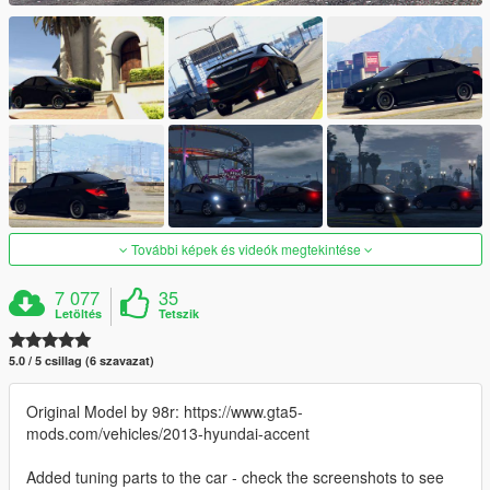
További képek és videók megtekintése
7 077
35
Letöltés
Tetszik
5.0 / 5 csillag (6 szavazat)
Original Model by 98r: https://www.gta5-
mods.com/vehicles/2013-hyundai-accent
Added tuning parts to the car - check the screenshots to see