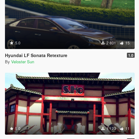
5.0
2 801
15
Hyundai LF Sonata Retexture
1.0
By
Veloster Sun
5.0
1 123
11