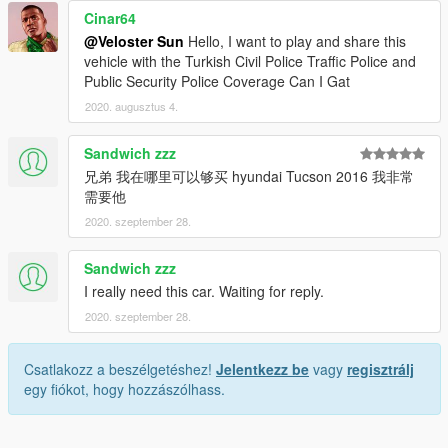
Cinar64
@Veloster Sun
Hello, I want to play and share this
vehicle with the Turkish Civil Police Traffic Police and
Public Security Police Coverage Can I Gat
2020. augusztus 4.
Sandwich zzz
兄弟 我在哪里可以够买 hyundai Tucson 2016 我非常
需要他
2020. szeptember 28.
Sandwich zzz
I really need this car. Waiting for reply.
2020. szeptember 28.
Csatlakozz a beszélgetéshez!
Jelentkezz be
vagy
regisztrálj
egy fiókot, hogy hozzászólhass.