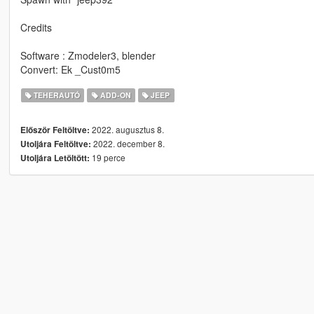
Credits
Software : Zmodeler3, blender
Convert: Ek _Cust0m5
TEHERAUTÓ
ADD-ON
JEEP
2022. augusztus 8.
Először Feltöltve:
2022. december 8.
Utoljára Feltöltve:
19 perce
Utoljára Letöltött: