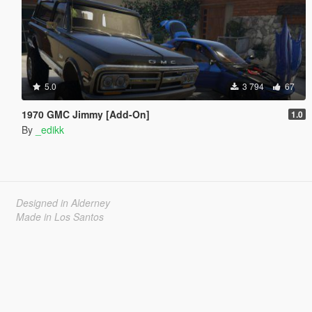
5.0
3 794
67
1970 GMC Jimmy [Add-On]
1.0
By
_edikk
Designed in Alderney
Made in Los Santos