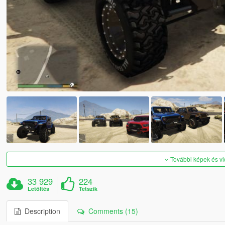
További képek és v
33 929
224
Letöltés
Tetszik
Description
Comments (15)