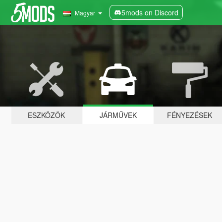
5mods on Discord
Magyar
ESZKÖZÖK
JÁRMŰVEK
FÉNYEZÉSEK