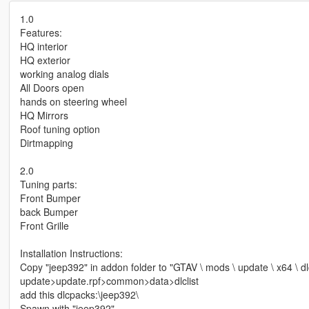
1.0
Features:
HQ interior
HQ exterior
working analog dials
All Doors open
hands on steering wheel
HQ Mirrors
Roof tuning option
Dirtmapping
2.0
Tuning parts:
Front Bumper
back Bumper
Front Grille
Installation Instructions:
Copy "jeep392" in addon folder to "GTAV \ mods \ update \ x64 \ d
update>update.rpf>common>data>dlclist
add this dlcpacks:\jeep392\
Spawn with "jeep392"