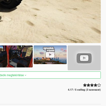
ideók megtekintése
4.17 / 5 csillag (3 szavazat)