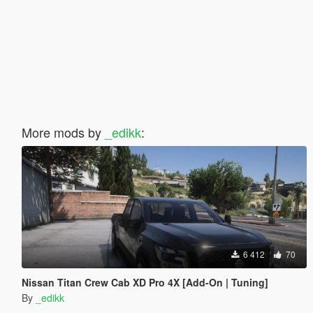
More mods by
_edikk
:
6 412
70
Nissan Titan Crew Cab XD Pro 4X [Add-On | Tuning]
By
_edikk