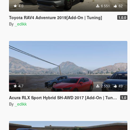
4.0
6 551
62
Toyota RAV4 Adventure 2019[Add-On | Tuning]
1.0.0
By
_edikk
4.7
2 553
49
Acura RLX Sport Hybrid SH-AWD 2017 [Add-On | Tuning]
1.0
By
_edikk