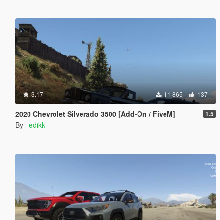
3.17
11 865
137
2020 Chevrolet Silverado 3500 [Add-On / FiveM]
1.5
By
_edikk