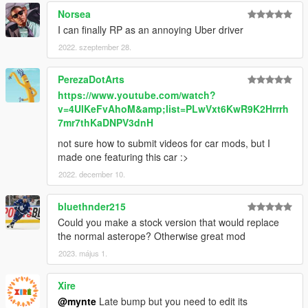
Norsea
I can finally RP as an annoying Uber driver
2022. szeptember 28.
PerezaDotArts
https://www.youtube.com/watch?
v=4UlKeFvAhoM&amp;list=PLwVxt6KwR9K2Hrrrh
7mr7thKaDNPV3dnH
not sure how to submit videos for car mods, but I
made one featuring this car :>
2022. december 10.
bluethnder215
Could you make a stock version that would replace
the normal asterope? Otherwise great mod
2023. május 1.
Xire
@mynte
Late bump but you need to edit its