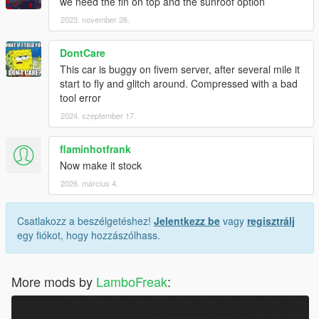
we need the fin on top and the sunroof option
2023. november 26.
DontCare
This car is buggy on fivem server, after several mile it
start to fly and glitch around. Compressed with a bad
tool error
2024. szeptember 17.
flaminhotfrank
Now make it stock
2026. március 4.
Csatlakozz a beszélgetéshez!
Jelentkezz be
vagy
regisztrálj
egy fiókot, hogy hozzászólhass.
More mods by
LamboFreak
: