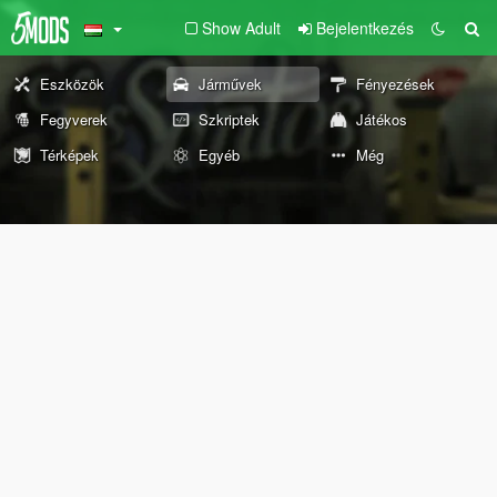
Show Adult
Bejelentkezés
Eszközök
Járművek
Fényezések
Fegyverek
Szkriptek
Játékos
Térképek
Egyéb
Még