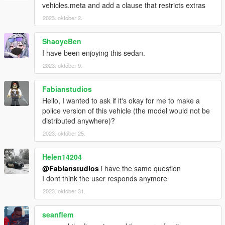
vehicles.meta and add a clause that restricts extras
2023. október 2.
ShaoyeBen
I have been enjoying this sedan.
2023. október 9.
Fabianstudios
Hello, I wanted to ask if it's okay for me to make a
police version of this vehicle (the model would not be
distributed anywhere)?
2023. október 25.
Helen14204
@Fabianstudios
i have the same question
I dont think the user responds anymore
2023. október 31.
seanflem