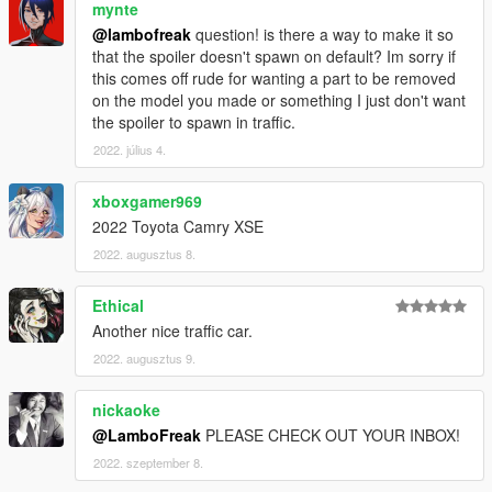
mynte
@lambofreak
question! is there a way to make it so
that the spoiler doesn't spawn on default? Im sorry if
this comes off rude for wanting a part to be removed
on the model you made or something I just don't want
the spoiler to spawn in traffic.
2022. július 4.
xboxgamer969
2022 Toyota Camry XSE
2022. augusztus 8.
Ethical
Another nice traffic car.
2022. augusztus 9.
nickaoke
@LamboFreak
PLEASE CHECK OUT YOUR INBOX!
2022. szeptember 8.