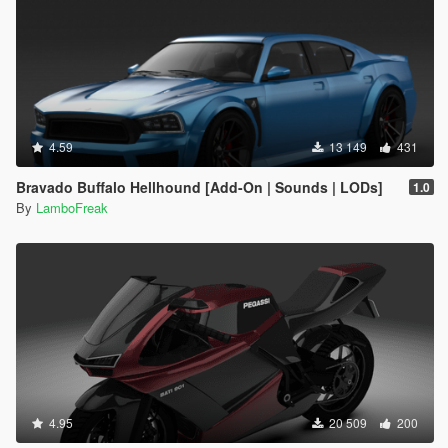
4.59
13 149
431
Bravado Buffalo Hellhound [Add-On | Sounds | LODs]
1.0
By
LamboFreak
4.95
20 509
200