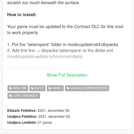
scratch too much beneath the surface.
How to install:
Your game must be updated to the Contract DLC for this mod
to work properly.
1. Put the "asteropers" folder in mods\update\x64\dlcpacks
2. Add this line -> dlcpacks:\asteropers\ to the dlclist.xml
(mods\update\update.rpf\common\data)
Spawn name: asteropers
Show Full Description
Credits:
ADD-ON
AUTÓ
HANG
VANILLA SZERKESZTÉS
LamboFreak
- modelling, porting, sounds, handling
LORE FRIENDLY
Carrythxd
- add-on
MyCrystals!
- description
Dani02
- glass shards
2021. december 30.
Először Feltöltve:
2021. december 30.
Utoljára Feltöltve:
21 perce
Utoljára Letöltött: