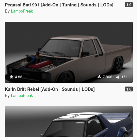
Pegassi Bati 901 [Add-On | Tuning | Sounds | LODs]
1.0
By
LamboFreak
4.86
7 866
151
Karin Drift Rebel [Add-On | Sounds | LODs]
1.0
By
LamboFreak