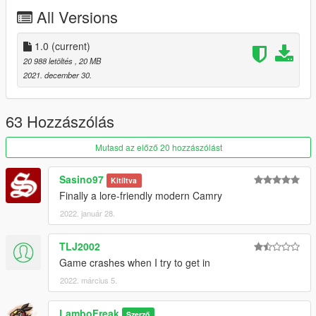
All Versions
1.0
(current)
20 988 letöltés
, 20 MB
2021. december 30.
63 Hozzászólás
Mutasd az előző 20 hozzászólást
Sasino97
Kitíltva
Finally a lore-friendly modern Camry
2022. január 28.
TLJ2002
Game crashes when I try to get in
2022. március 5.
LamboFreak
Szerző