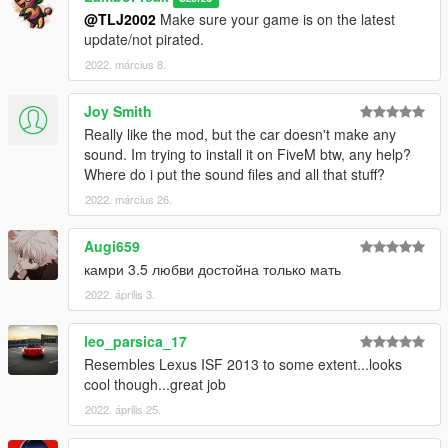
@TLJ2002
Make sure your game is on the latest
update/not pirated.
2022. március 8.
Joy Smith
Really like the mod, but the car doesn't make any
sound. Im trying to install it on FiveM btw, any help?
Where do i put the sound files and all that stuff?
2022. március 26.
Augi659
камри 3.5 любви достойна только мать
2022. április 3.
leo_parsica_17
Resembles Lexus ISF 2013 to some extent...looks
cool though...great job
2022. április 25.