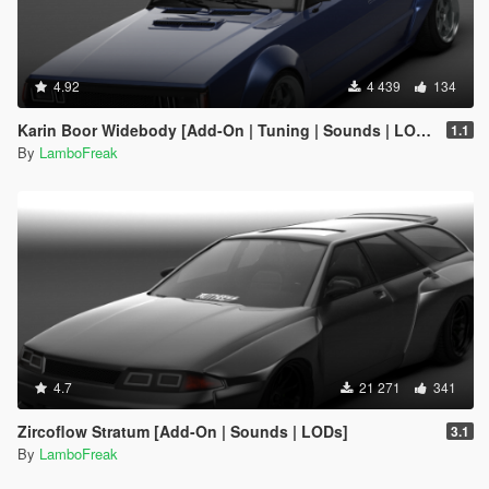
4.92
4 439
134
Karin Boor Widebody [Add-On | Tuning | Sounds | LODs]
1.1
By
LamboFreak
4.7
21 271
341
Zircoflow Stratum [Add-On | Sounds | LODs]
3.1
By
LamboFreak