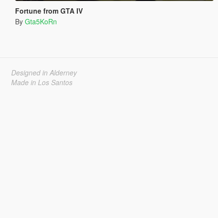
Fortune from GTA IV
By
Gta5KoRn
Designed in Alderney
Made in Los Santos