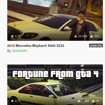
4.73
29 588
323
2015 Mercedes-Maybach S400 X222
[Add-On]
By
Gta5KoRn
4.75
1 352
76