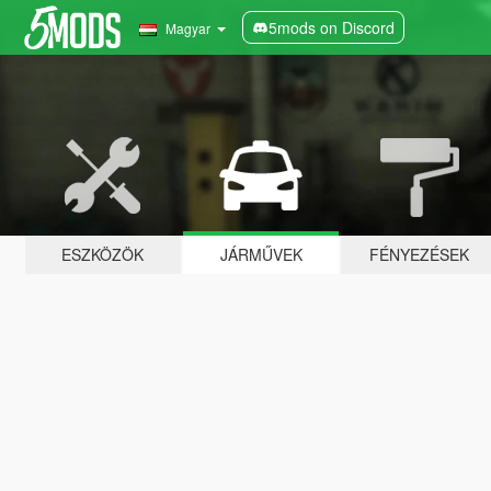
5mods on Discord
Magyar
ESZKÖZÖK
JÁRMŰVEK
FÉNYEZÉSEK