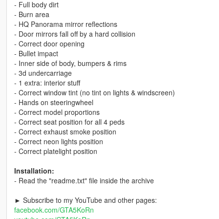
- Full body dirt
- Burn area
- HQ Panorama mirror reflections
- Door mirrors fall off by a hard collision
- Correct door opening
- Bullet impact
- Inner side of body, bumpers & rims
- 3d undercarriage
- 1 extra: interior stuff
- Correct window tint (no tint on lights & windscreen)
- Hands on steeringwheel
- Correct model proportions
- Correct seat position for all 4 peds
- Correct exhaust smoke position
- Correct neon lights position
- Correct platelight position
Installation:
- Read the "readme.txt" file inside the archive
► Subscribe to my YouTube and other pages:
facebook.com/GTA5KoRn