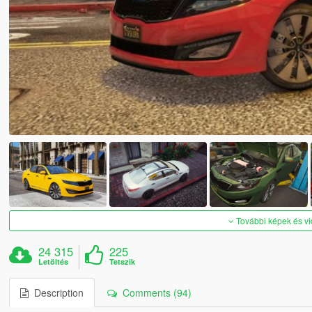
További képek és v
24 315
225
Letöltés
Tetszik
Description
Comments (94)