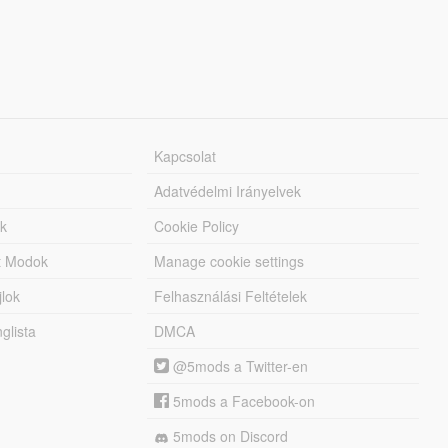
Kapcsolat
Adatvédelmi Irányelvek
k
Cookie Policy
tt Modok
Manage cookie settings
jlok
Felhasználási Feltételek
lista
DMCA
@5mods a Twitter-en
5mods a Facebook-on
5mods on Discord