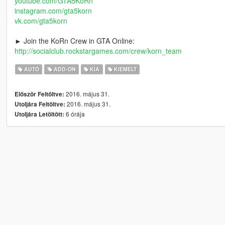
youtube.com/GTA5KoRn
instagram.com/gta5korn
vk.com/gta5korn
► Join the KoRn Crew in GTA Online:
http://socialclub.rockstargames.com/crew/korn_team
AUTÓ
ADD-ON
KIA
KIEMELT
2016. május 31.
Először Feltöltve:
2016. május 31.
Utoljára Feltöltve:
6 órája
Utoljára Letöltött: