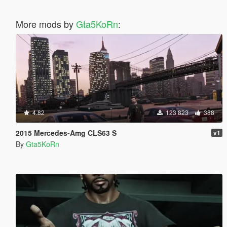
More mods by
Gta5KoRn
:
4.82
123 823
388
2015 Mercedes-Amg CLS63 S
v1
By
Gta5KoRn