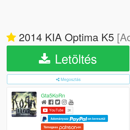
2014 KIA Optima K5
[A
Letöltés
Megosztás
Gta5KoRn
Adományozz
-on keresztül
Támogass
-on