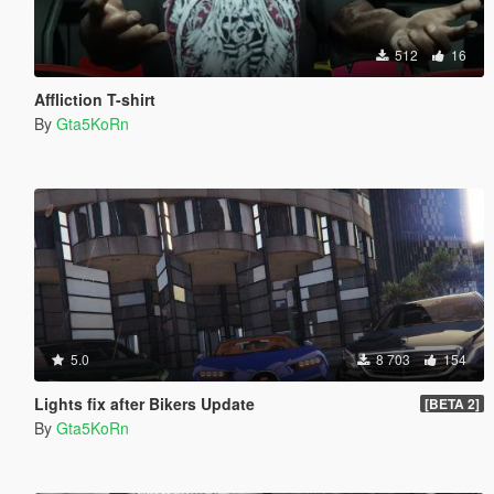
512
16
Affliction T-shirt
By
Gta5KoRn
5.0
8 703
154
Lights fix after Bikers Update
[BETA 2]
By
Gta5KoRn