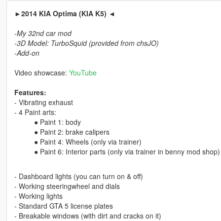
►2014 KIA Optima (KIA K5) ◄
-My 32nd car mod
-3D Model: TurboSquid (provided from chsJO)
-Add-on
Video showcase:
YouTube
Features:
- Vibrating exhaust
- 4 Paint arts:
● Paint 1: body
● Paint 2: brake calipers
● Paint 4: Wheels (only via trainer)
● Paint 6: Interior parts (only via trainer in benny mod shop)
- Dashboard lights (you can turn on & off)
- Working steeringwheel and dials
- Working lights
- Standard GTA 5 license plates
- Breakable windows (with dirt and cracks on it)