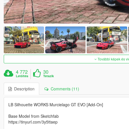
További képek és v
4 772
30
Letöltés
Tetszik
Description
Comments (11)
LB Silhouette WORKS Murcielago GT EVO [Add-On]
Base Model from Sketchfab
https://tinyurl.com/3y5ttaep