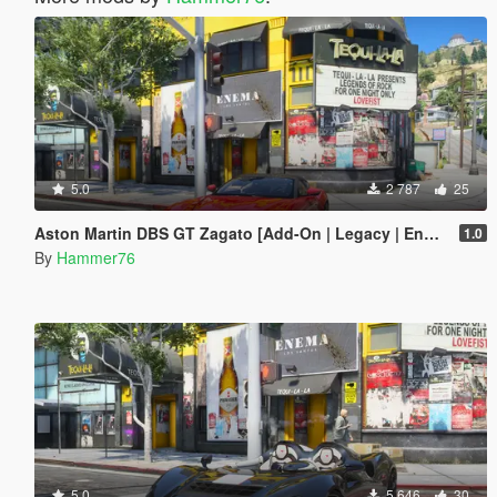
5.0
2 787
25
Aston Martin DBS GT Zagato [Add-On | Legacy | Enhanced]
1.0
By
Hammer76
5.0
5 646
30