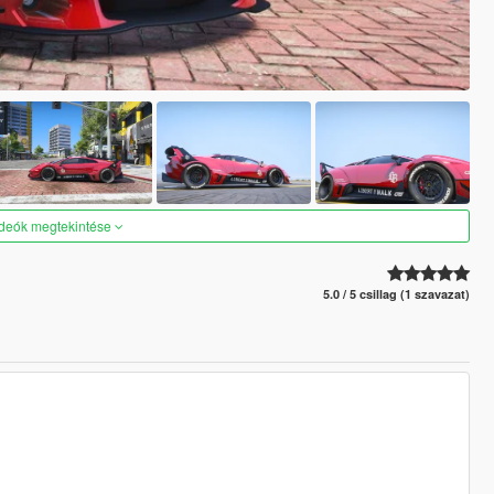
ideók megtekintése
5.0 / 5 csillag (1 szavazat)