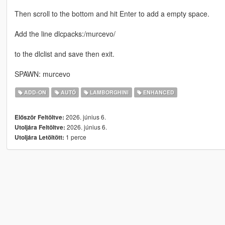
Then scroll to the bottom and hit Enter to add a empty space.
Add the line dlcpacks:/murcevo/
to the dlclist and save then exit.
SPAWN: murcevo
ADD-ON
AUTÓ
LAMBORGHINI
ENHANCED
2026. június 6.
Először Feltöltve:
2026. június 6.
Utoljára Feltöltve:
1 perce
Utoljára Letöltött: