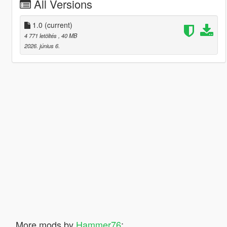
All Versions
1.0
(current)
4 771 letöltés
, 40 MB
2026. június 6.
More mods by
Hammer76
: