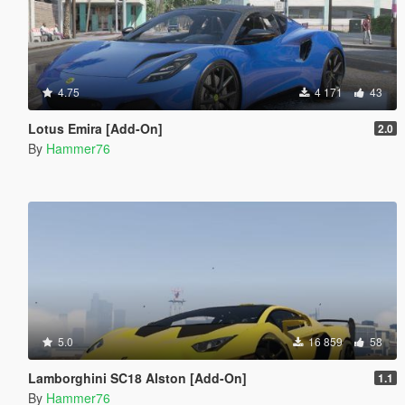
4.75
4 171
43
Lotus Emira [Add-On]
2.0
By
Hammer76
5.0
16 859
58
Lamborghini SC18 Alston [Add-On]
1.1
By
Hammer76