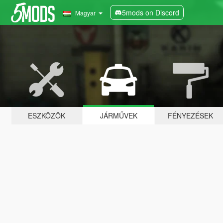
5mods on Discord
Magyar
ESZKÖZÖK
JÁRMŰVEK
FÉNYEZÉSEK