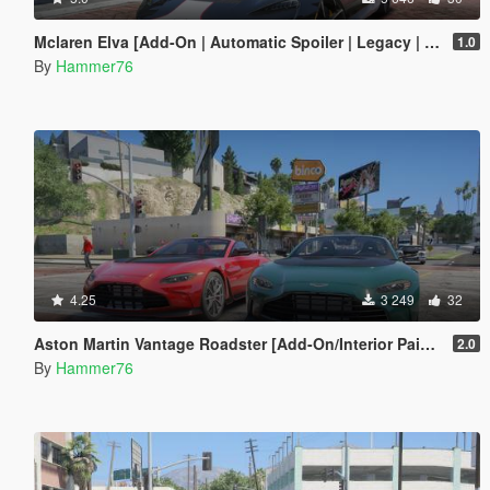
Mclaren Elva [Add-On | Automatic Spoiler | Legacy | Enhanced]
1.0
By
Hammer76
4.25
3 249
32
Aston Martin Vantage Roadster [Add-On/Interior Paint/Extra]
2.0
By
Hammer76