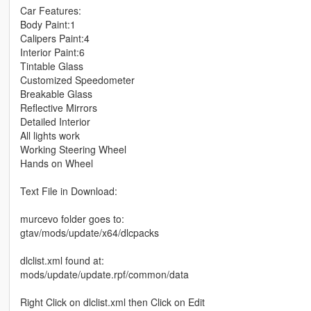
Car Features:
Body Paint:1
Calipers Paint:4
Interior Paint:6
Tintable Glass
Customized Speedometer
Breakable Glass
Reflective Mirrors
Detailed Interior
All lights work
Working Steering Wheel
Hands on Wheel
Text File in Download:
murcevo folder goes to:
gtav/mods/update/x64/dlcpacks
dlclist.xml found at:
mods/update/update.rpf/common/data
Right Click on dlclist.xml then Click on Edit