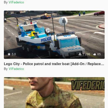
By
VIFederico
5.0
7 236
65
Lego City - Police patrol and trailer boat [Add-On / Replace | ELS]
By
VIFederico