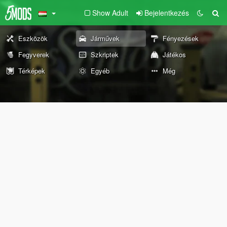
Show Adult
Bejelentkezés
Eszközök
Járművek
Fényezések
Fegyverek
Szkriptek
Játékos
Térképek
Egyéb
Még