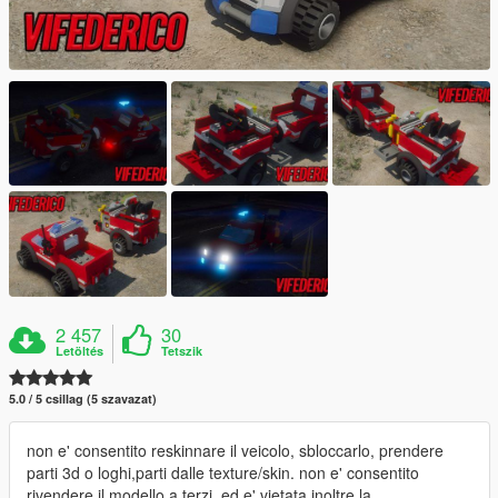
2 457
30
Letöltés
Tetszik
5.0 / 5 csillag (5 szavazat)
non e' consentito reskinnare il veicolo, sbloccarlo, prendere
parti 3d o loghi,parti dalle texture/skin. non e' consentito
rivendere il modello a terzi, ed e' vietata inoltre la