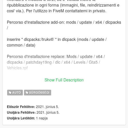
ripubblicazione in ogni forma (immagini, file, reindirizzamenti e
cosi' via.). Per l'utilizzo in FiveM contattatemi in privato.
Percorso d'installazione add-on: mods / update / x64 / dlcpacks
/
inserire " dlcpacks:/trukvif/ " in dlcpack (mods / update /
common / data)
Percorso d'installazione replace: Mods / update / x64 /
dlcpacks / patchday19ng / dlc / x64 / Levels / Gta5 /
Vehicles.rpf
==================================================
Show Full Description
=========================
AUTÓ
SŰRGŐSSÉGI
Sostituire i file. e' consigliato creare una cartella mod tramite il
programma OpenIV.
2021. június 5.
Először Feltöltve:
2021. június 5.
Utoljára Feltöltve:
Per dubbi o problemi contattatemi, vi rispondero' il piu' presto
1 napja
Utoljára Letöltött:
possibile.