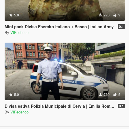
5.0
976
9
Mini pack Divisa Esercito Italiano + Basco | Italian Army
0.1
By
VIFederico
5.0
769
5
Divisa estiva Polizia Municipale di Cervia | Emilia Romagna Reskin
0.1
By
VIFederico