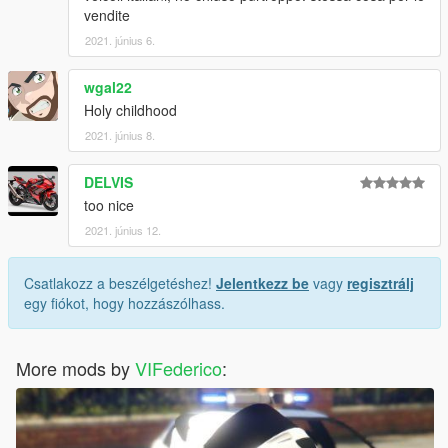
vendite
2021. június 6.
wgal22
Holy childhood
2021. június 8.
DELVIS
too nice
2021. június 12.
Csatlakozz a beszélgetéshez!
Jelentkezz be
vagy
regisztrálj
egy fiókot, hogy hozzászólhass.
More mods by
VIFederico
: