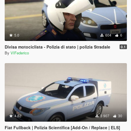
5.0
604
6
Divisa motociclista - Polizia di stato | polizia Stradale
0.1
By
VIFederico
4.82
3 907
30
Fiat Fullback | Polizia Scientifica [Add-On / Replace | ELS]