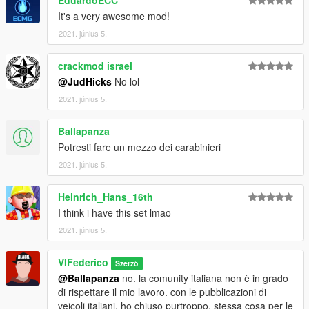
through the OpenIV program.
It's a very awesome mod!
For doubts or problems contact me, I will reply as soon as
2021. június 5.
possible.
crackmod israel
@JudHicks
No lol
2021. június 5.
Ballapanza
Potresti fare un mezzo dei carabinieri
2021. június 5.
Heinrich_Hans_16th
I think i have this set lmao
2021. június 5.
VIFederico
Szerző
@Ballapanza
no. la comunity italiana non è in grado
di rispettare il mio lavoro. con le pubblicazioni di
veicoli italiani, ho chiuso purtroppo. stessa cosa per le