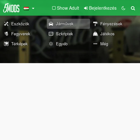
Show Adult
Bejelentkezés
Eszközök
Járművek
Fényezések
Fegyverek
Szkriptek
Játékos
Térképek
Egyéb
Még