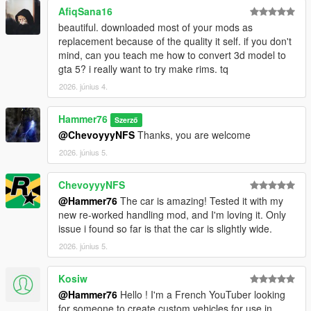
AfiqSana16
beautiful. downloaded most of your mods as
replacement because of the quality it self. if you don't
mind, can you teach me how to convert 3d model to
gta 5? i really want to try make rims. tq
2026. június 4.
Hammer76
Szerző
@ChevoyyyNFS
Thanks, you are welcome
2026. június 5.
ChevoyyyNFS
@Hammer76
The car is amazing! Tested it with my
new re-worked handling mod, and I'm loving it. Only
issue i found so far is that the car is slightly wide.
2026. június 5.
Kosiw
@Hammer76
Hello ! I'm a French YouTuber looking
for someone to create custom vehicles for use in