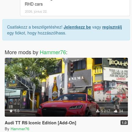
RHD cars
2026. június 22.
Csatlakozz a beszélgetéshez!
Jelentkezz be
vagy
regisztrálj
egy fiókot, hogy hozzászólhass.
More mods by
Hammer76
:
5.0
5 217
34
Audi TT RS Iconic Edition [Add-On]
1.0
By
Hammer76