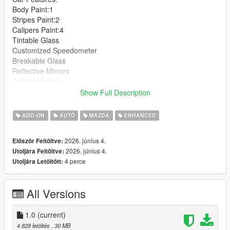
Body Paint:1
Stripes Paint:2
Calipers Paint:4
Tintable Glass
Customized Speedometer
Breakable Glass
Reflective Mirrors
Detailed Interior
All lights work
Show Full Description
Working Steering Wheel
Hands on Wheel
ADD-ON
AUTÓ
MAZDA
ENHANCED
Text File in Download:
2026. június 4.
Először Feltöltve:
2026. június 4.
Utoljára Feltöltve:
mfur folder goes to:
4 perce
Utoljára Letöltött:
gtav/mods/update/x64/dlcpacks
dlclist.xml found at:
All Versions
mods/update/update.rpf/common/data
Right Click on dlclist.xml then Click on Edit
1.0
(current)
4 828 letöltés
, 30 MB