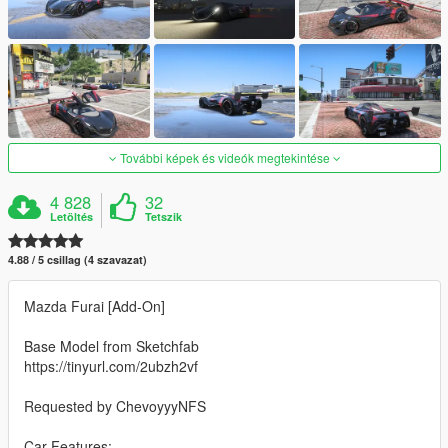
További képek és videók megtekintése
4 828
32
Letöltés
Tetszik
4.88 / 5 csillag (4 szavazat)
Mazda Furai [Add-On]
Base Model from Sketchfab
https://tinyurl.com/2ubzh2vf
Requested by ChevoyyyNFS
Car Features: