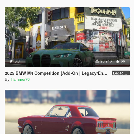
5.0
26 946
66
2025 BMW M4 Competition [Add-On | Legacy/Enhanced]
Legacy / Enhanced Versions
By
Hammer76