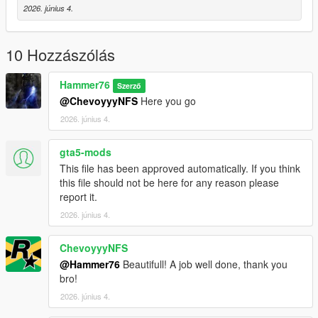
Then scroll to the bottom and hit Enter to add a empty space.
2026. június 4.
Add the line dlcpacks:/mfur/
10 Hozzászólás
to the dlclist and save then exit.
Hammer76
Szerző
SPAWN: mfur
@ChevoyyyNFS
Here you go
2026. június 4.
gta5-mods
This file has been approved automatically. If you think
this file should not be here for any reason please
report it.
2026. június 4.
ChevoyyyNFS
@Hammer76
Beautifull! A job well done, thank you
bro!
2026. június 4.