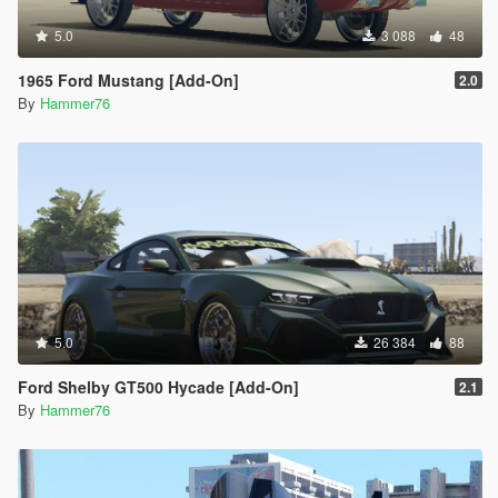
5.0
3 088
48
1965 Ford Mustang [Add-On]
2.0
By
Hammer76
5.0
26 384
88
Ford Shelby GT500 Hycade [Add-On]
2.1
By
Hammer76