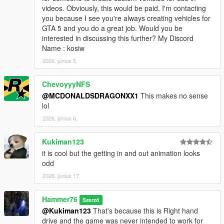
videos. Obviously, this would be paid. I'm contacting
you because I see you're always creating vehicles for
GTA 5 and you do a great job. Would you be
interested in discussing this further? My Discord
Name : kosiw
2026. június 5.
ChevoyyyNFS
@MCDONALDSDRAGONXX1
This makes no sense
lol
2026. június 6.
Kukiman123
it is cool but the getting in and out animation looks
odd
2026. június 17.
Hammer76
Szerző
@Kukiman123
That's because this is Right hand
drive and the game was never intended to work for