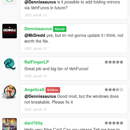
@Dennissaurus
is it possible to add folding mirrors
--------------------------------------------------------------------------------
via VehFuncs in future?
------------------
2022. január 13.
Changelog 1.1
Names now show correctly
Dennissaurus
Szerző
Also added a readme in the zip
@MrDredd
yes, but im not gonna update it i think. not
worth the file.
----------------------------------------------------------------
2022. január 13.
Convert: Dennissaurus
Pics: Pandolfi, Dennissaurus, Carman670
RalFingerLP
Fixes: Ahmeda1999, Faysal
----------------------------------------------------------------
Great job and big fan of VehFuncs!
If you find any bugs, Contact me on discord
2022. január 14.
(Do NOT contact me if you need help to convert your model)
AngelicaS
Kitíltva
Join my Discord Group
@Dennissaurus
Good mod, but the windows does
---------------------------------------------------------------
not breakable. Please fix it
DRIVE IT LIKE YOU STOLE IT.
2022. január 14.
dani703q
Hello very Nice Car!! Can you please Tell me how to