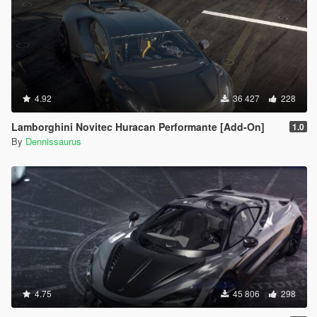
4.92
36 427
228
Lamborghini Novitec Huracan Performante [Add-On]
1.0
By
Dennissaurus
4.75
45 806
298