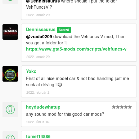
@Dennissaurus
where should i put the folder
VehFuncsV ?
2022. január 29.
Dennissaurus
Szerző
@vrada0209
download the Vehfuncs V mod, Then
you get a folder for it
https://www.gta5-mods.com/scripts/vehfuncs-v
2022. január 29.
Yoko
First of all nice model car & not bad handling just me
suck at driving it😅.
2022. február 2.
heydudewhatup
any sound mod for this good car mods?
2022. június 16.
tomef14886