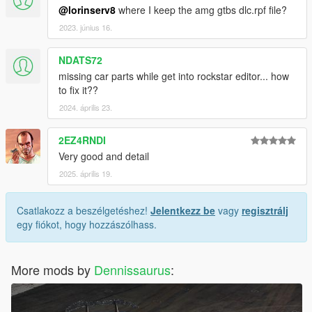
@lorinserv8
where I keep the amg gtbs dlc.rpf file?
2023. június 16.
NDATS72
missing car parts while get into rockstar editor... how
to fix it??
2024. április 23.
2EZ4RNDI
Very good and detail
2025. április 19.
Csatlakozz a beszélgetéshez!
Jelentkezz be
vagy
regisztrálj
egy fiókot, hogy hozzászólhass.
More mods by
Dennissaurus
: