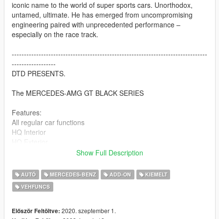
iconic name to the world of super sports cars. Unorthodox,
untamed, ultimate. He has emerged from uncompromising
engineering paired with unprecedented performance –
especially on the race track.
--------------------------------------------------------------------------------
------------------
DTD PRESENTS.
The MERCEDES-AMG GT BLACK SERIES
Features:
All regular car functions
HQ Interior
HQ Exterior
Hands on steeringwheel
Show Full Description
working dails
HQ Reflections on mirrors
AUTÓ
MERCEDES-BENZ
ADD-ON
KIEMELT
VEHFUNCS
--------------------------------------------------------------------------------
------------------
2020. szeptember 1.
Először Feltöltve: