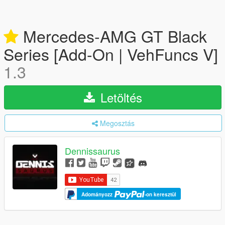
Mercedes-AMG GT Black
Series [Add-On | VehFuncs V]
1.3
Letöltés
Megosztás
Dennissaurus
Adományozz
-on keresztül