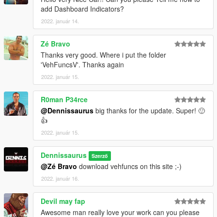
add Dashboard Indicators?
2022. január 14.
Zé Bravo
Thanks very good. Where i put the folder
'VehFuncsV'. Thanks again
2022. január 15.
R0man P34rce
@Dennissaurus
big thanks for the update. Super! 🙂
👍
2022. január 15.
Dennissaurus
Szerző
@Zé Bravo
download vehfuncs on this site ;-)
2022. január 16.
Devil may fap
Awesome man really love your work can you please