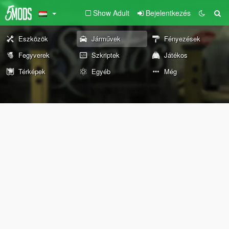
Show Adult
Bejelentkezés
Eszközök
Járművek
Fényezések
Fegyverek
Szkriptek
Játékos
Térképek
Egyéb
Még