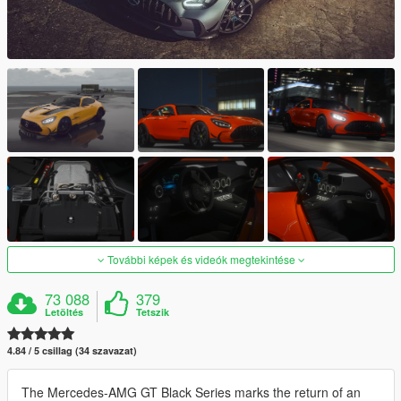
További képek és videók megtekintése
73 088
379
Letöltés
Tetszik
4.84 / 5 csillag (34 szavazat)
The Mercedes-AMG GT Black Series marks the return of an