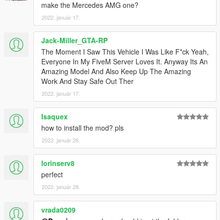
make the Mercedes AMG one?
2022. január 17.
Jack-Miller_GTA-RP
The Moment I Saw This Vehicle I Was Like F*ck Yeah,
Everyone In My FiveM Server Loves It. Anyway Its An
Amazing Model And Also Keep Up The Amazing
Work And Stay Safe Out Ther
2022. január 17.
Isaquex
how to install the mod? pls
2022. január 26.
lorinserv8
perfect
2022. január 28.
vrada0209