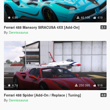
4.86
46 106
419
Ferrari 488 Mansory SIRACUSA 4XX [Add-On]
2.1
By
Dennissaurus
4.74
250 395
916
Ferrari 488 Spider [Add-On / Replace | Tuning]
4.0
By
Dennissaurus