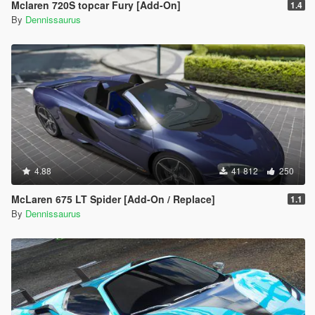
Mclaren 720S topcar Fury [Add-On]
1.4
By
Dennissaurus
4.88
41 812
250
McLaren 675 LT Spider [Add-On / Replace]
1.1
By
Dennissaurus