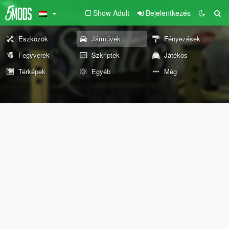
Show Adult
Bejelentkezés
Eszközök
Járművek
Fényezések
Fegyverek
Szkriptek
Játékos
Térképek
Egyéb
Még