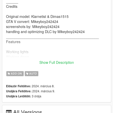
______
Credits
Original model: Klarnetist & Dimas1515
GTA V convert: Mikeyboy242424
screenshots by: Mikeyboy242424
handling and optimizing DLC by Mikeyboy242424
______________________________________________
Features
Working lights
Working doors
Mirrors
Show Full Description
Breakable glasses
changing colors
ADD-ON
AUTÓ
seats perfectly
working steering wheel
2024. március 8.
Először Feltöltve:
working handling
2024. március 9.
Utoljára Feltöltve:
3 órája
Utoljára Letöltött:
__________________________________________________
_____________________
INSTALLATION:
All Versions