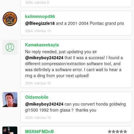
2024. március 9.
kslimmnopd96
@Bleegizzle18
and a 2001-2004 Pontiac grand prix
2024. március 10.
Kamakazeekayla
No reply needed, just updating you sir
@mikeyboy242424
that it was a success! I found a
different compression/extraction software tool, and
was definitely a software error. I cant wait to hear a
ring a ding from your next upload!
2024. március 10.
Oldsmobile
@mikeyboy242424
can you convert honda goldwing
gl1500 1992 from gtasa？ thanks you
2024. március 10.
MSX98FMDnB