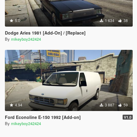
5.0
1 634
38
Dodge Aries 1981 [Add-On] / [Replace]
By
mikeyboy242424
4.94
3 887
59
Ford Econoline E-150 1992 [Add-on]
V1.0
By
mikeyboy242424