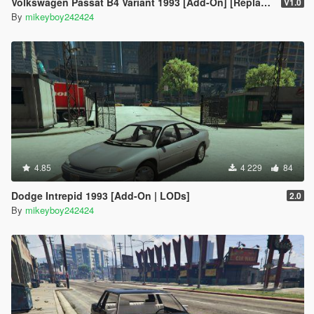
Volkswagen Passat B4 Variant 1993 [Add-On] [Replace]
V1.0
By
mikeyboy242424
4.85
4 229
84
Dodge Intrepid 1993 [Add-On | LODs]
2.0
By
mikeyboy242424