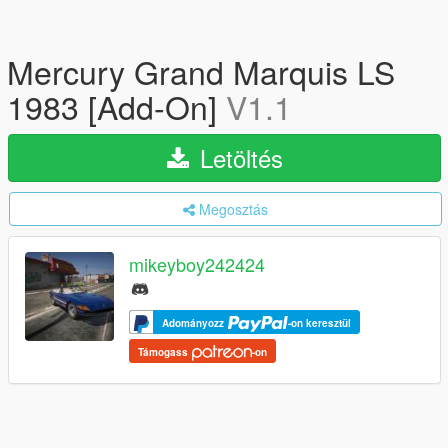
Mercury Grand Marquis LS
1983 [Add-On]
V1.1
Letöltés
Megosztás
mikeyboy242424
Adományozz
-on keresztül
Támogass
-on