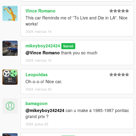
Vince Romano
This car Reminds me of ”To Live and Die in LA". Nice
works!
2024. március 14.
mikeyboy242424
Szerző
@Vince Romano
thank you so much
2024. március 15.
Leopoldas
Oh-o-o-o! Nice car.
2024. március 20.
bamagoon
@mikeyboy242424
can u make a 1985-1987 pontiac
grand prix ?
2024. június 23.