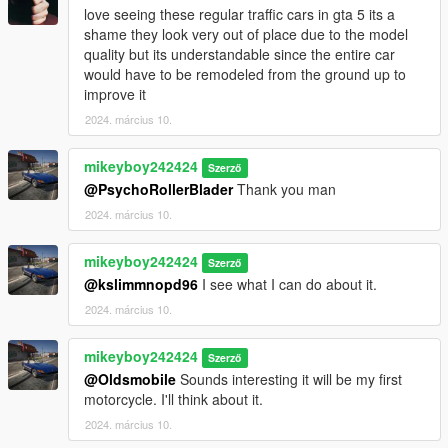
love seeing these regular traffic cars in gta 5 its a
shame they look very out of place due to the model
quality but its understandable since the entire car
would have to be remodeled from the ground up to
improve it
2024. március 10.
mikeyboy242424
Szerző
@PsychoRollerBlader
Thank you man
2024. március 10.
mikeyboy242424
Szerző
@kslimmnopd96
I see what I can do about it.
2024. március 10.
mikeyboy242424
Szerző
@Oldsmobile
Sounds interesting it will be my first
motorcycle. I'll think about it.
2024. március 10.