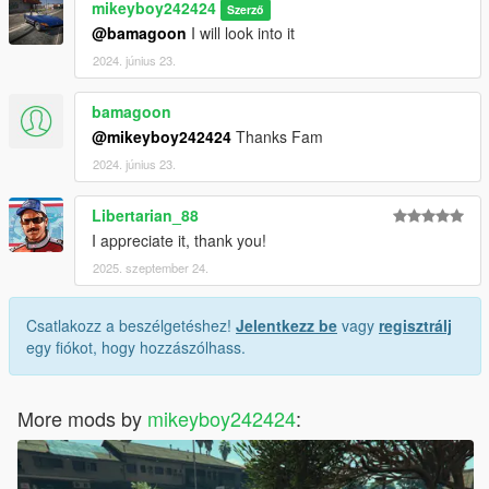
mikeyboy242424
Szerző
@bamagoon
I will look into it
2024. június 23.
bamagoon
@mikeyboy242424
Thanks Fam
2024. június 23.
Libertarian_88
I appreciate it, thank you!
2025. szeptember 24.
Csatlakozz a beszélgetéshez!
Jelentkezz be
vagy
regisztrálj
egy fiókot, hogy hozzászólhass.
More mods by
mikeyboy242424
: