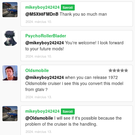
mikeyboy242424
Szerző
@MSX98FMDnB
Thank you so much man
2024. március 10.
PsychoRollerBlader
@mikeyboy242424
You're welcome! I look forward
to your future mods!
2024. március 10.
Oldsmobile
@mikeyboy242424
when you can release 1972
Oldsmobile cruiser i see this you convert this model
from gtaiv？
2024. március 13.
mikeyboy242424
Szerző
@Oldsmobile
I will see if it's possible because the
problem of the cruiser is the handling.
2024. március 13.