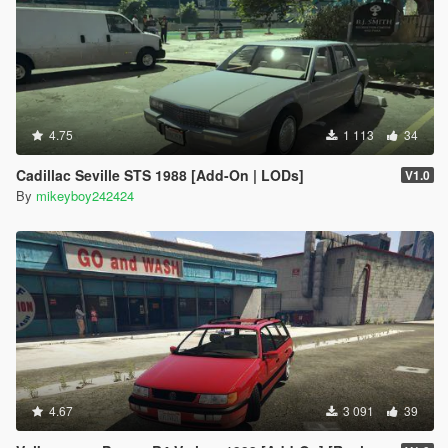
4.75
1 113
34
Cadillac Seville STS 1988 [Add-On | LODs]
V1.0
By
mikeyboy242424
4.67
3 091
39