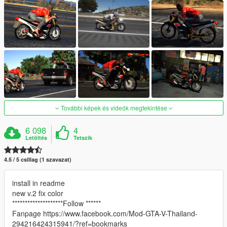
További képek és videók megtekintése
6 098
4
Letöltés
Tetszik
4.5 / 5 csillag (1 szavazat)
install in readme
new v.2 fix color
********************Follow ******
Fanpage https://www.facebook.com/Mod-GTA-V-Thailand-
294216424315941/?ref=bookmarks