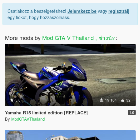
Csatlakozz a beszélgetéshez!
Jelentkezz be
vagy
regisztrálj
egy fiókot, hogy hozzászólhass.
More mods by
Mod GTA V Thailand , ช่างนัท
:
5.0
19 164
32
Yamaha R15 limited edition [REPLACE]
1.0
By
ModGTAVThailand