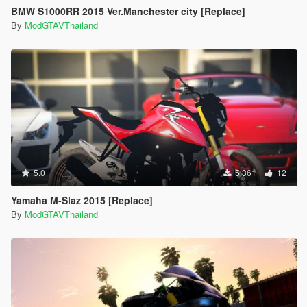
BMW S1000RR 2015 Ver.Manchester city [Replace]
By
ModGTAVThailand
5.0
5 361
12
Yamaha M-Slaz 2015 [Replace]
By
ModGTAVThailand