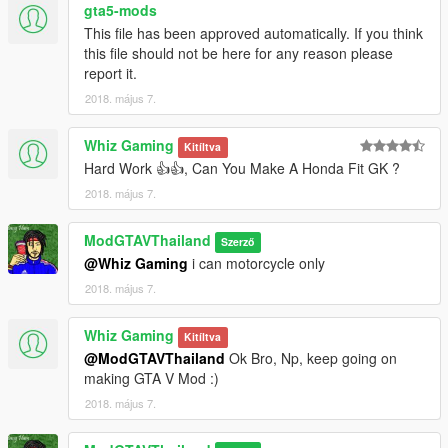
gta5-mods
This file has been approved automatically. If you think
this file should not be here for any reason please
report it.
2018. május 7.
Whiz Gaming
Kitíltva
Hard Work 👍👍, Can You Make A Honda Fit GK ?
2018. május 7.
ModGTAVThailand
Szerző
@Whiz Gaming
i can motorcycle only
2018. május 7.
Whiz Gaming
Kitíltva
@ModGTAVThailand
Ok Bro, Np, keep going on
making GTA V Mod :)
2018. május 7.