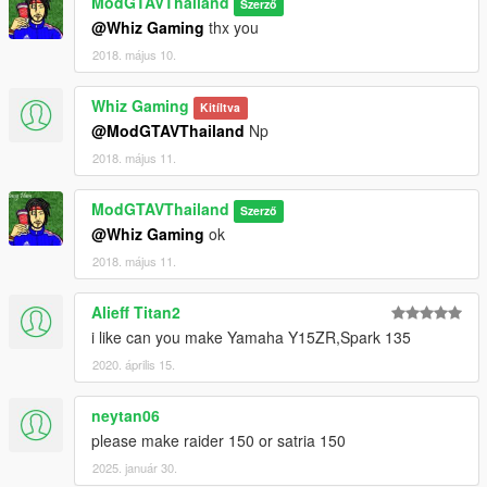
ModGTAVThailand
Szerző
@Whiz Gaming
thx you
2018. május 10.
Whiz Gaming
Kitíltva
@ModGTAVThailand
Np
2018. május 11.
ModGTAVThailand
Szerző
@Whiz Gaming
ok
2018. május 11.
Alieff Titan2
i like can you make Yamaha Y15ZR,Spark 135
2020. április 15.
neytan06
please make raider 150 or satria 150
2025. január 30.