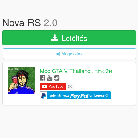
Nova RS
2.0
Letöltés
Megosztás
Mod GTA V Thailand , ช่างนัท
Adományozz
-on keresztül