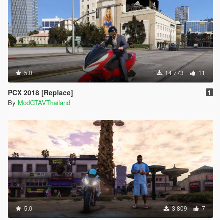
5.0
14 773
11
PCX 2018 [Replace]
1
By
ModGTAVThailand
5.0
3 809
7