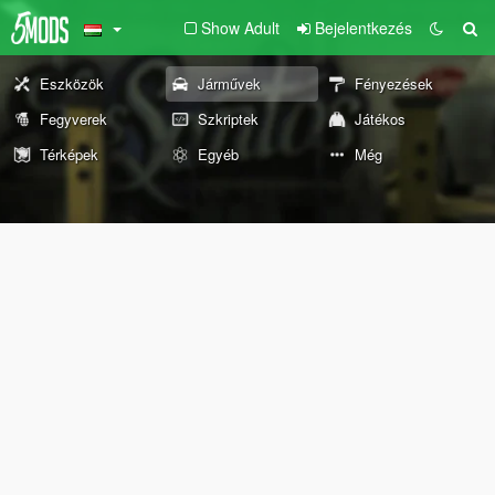
Show Adult
Bejelentkezés
Eszközök
Járművek
Fényezések
Fegyverek
Szkriptek
Játékos
Térképek
Egyéb
Még