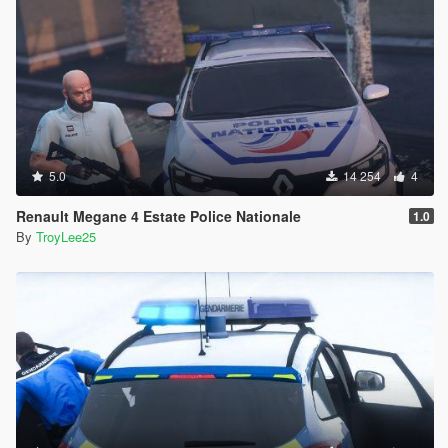
5.0
14 254
4
Renault Megane 4 Estate Police Nationale
1.0
By
TroyLee25