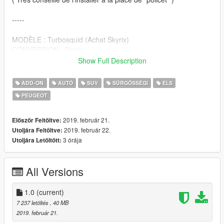
-----
MODÈLE : Turbosquid (Achat Skyrix)
CONVERSION : Skyrix
TEMPLATE : TroyLee25
Show Full Description
TEXTURE : TroyLee25
ADD-ON
AUTÓ
SUV
SŰRGŐSSÉGI
ELS
RAMPE VEGA : Brainox
PEUGEOT
-----
Bon jeu à tous.
2019. február 21.
Először Feltöltve:
2019. február 22.
Utoljára Feltöltve:
3 órája
Utoljára Letöltött:
All Versions
1.0
(current)
7 237 letöltés
, 40 MB
2019. február 21.