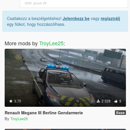
2020. január 29.
Csatlakozz a beszélgetéshez!
Jelentkezz be
vagy
regisztrálj
egy fiókot, hogy hozzászólhass.
More mods by
TroyLee25
:
3.75
2 328
9
Renault Megane III Berline Gendarmerie
Base
By
TroyLee25