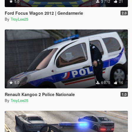
5.0
3 712
21
Ford Focus Wagon 2012 | Gendarmerie
2.0
By
TroyLee25
5.0
6 070
16
Renault Kangoo 2 Police Nationale
1.0
By
TroyLee25