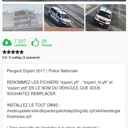
7 237
28
Letöltés
Tetszik
5.0 / 5 csillag (2 szavazat)
Peugeot Expert 2017 | Police Nationale
RENOMMEZ LES FICHIERS "expert.yft" ; "expert_hi.yft" et
"expert.ytd" EN LE NOM DU VÉHICULE QUE VOUS
SOUHAITEZ REMPLACER.
INSTALLEZ LE TOUT DANS :
mods\update\x64\dlcpacks\patchday20ng\dlc.rpf\x64\levels\gta
5\vehicles.rpf\
( Très conseillé de l'installer à la place de "policet" )