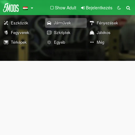
Show Adult
Bejelentkezés
Eszközök
Járművek
Fényezések
Fegyverek
Szkriptek
Játékos
Térképek
Egyéb
Még