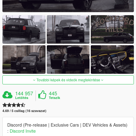
További képek és videók megtekintése
144 957
445
Letöltés
Tetszik
4.69 / 5 csillag (16 szavazat)
Discord (Pre-release | Exclusive Cars | DEV Vehicles & Assets)
:
Discord Invite