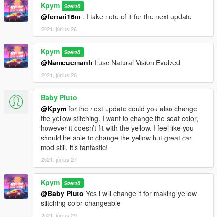
- Fix Addon Crash (Test with last game version)
Kpym
Szerző
@ferrari16m
: I take note of it for the next update
--- STATUS---
2021. június 26.
- Locked
Kpym
Szerző
--- CREDIT ---
@Namcucmanh
I use Natural Vision Evolved
2021. június 26.
Model from :
HKV Studio
Convert | UvMap : Kpym
Baby Pluto
Textures : Kpym | HKV Studio
@Kpym
for the next update could you also change
Screenshots : Kpym
the yellow stitching. I want to change the seat color,
Addon Help :
3821
|
Sadmangtafan
|
Son of God
however it doesn’t fit with the yellow. I feel like you
should be able to change the yellow but great car
mod still. it’s fantastic!
2021. június 27.
Kpym
Szerző
@Baby Pluto
Yes i will change it for making yellow
stitching color changeable
2021. június 29.