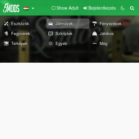
Show Adult
Bejelentkezés
Eszközök
Járművek
Fényezések
Fegyverek
Szkriptek
Játékos
Térképek
Egyéb
Még