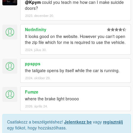
@Kpym
could you teach me how can I make suicide
doors?
2023. december 20.
NotInfinity
It looks good on the website. However you can't open
the zip file which for me is required to use the vehicle.
2024. július 30.
ppspps
the tailgate opens by itself while the car is running.
2024. október 29.
Fumze
where the brake light broooo
2026. április 24.
Csatlakozz a beszélgetéshez!
Jelentkezz be
vagy
regisztrálj
egy fiókot, hogy hozzászólhass.