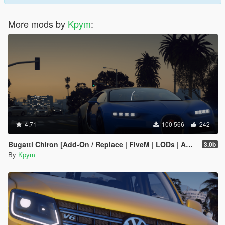
More mods by
Kpym
:
4.71
100 566
242
Bugatti Chiron [Add-On / Replace | FiveM | LODs | Auto Spoiler]
3.0b
By
Kpym