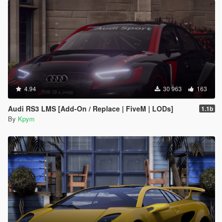
4.94
30 963
163
Audi RS3 LMS [Add-On / Replace | FiveM | LODs]
1.1b
By
Kpym