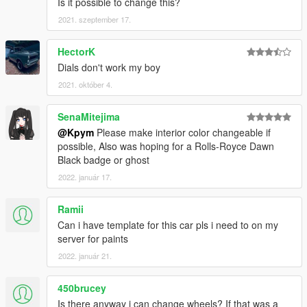
Is it possible to change this?
2021. szeptember 17.
HectorK
Dials don't work my boy
2021. október 4.
SenaMitejima
@Kpym
Please make interior color changeable if
possible, Also was hoping for a Rolls-Royce Dawn
Black badge or ghost
2022. január 17.
Ramii
Can i have template for this car pls i need to on my
server for paints
2022. január 21.
450brucey
Is there anyway i can change wheels? If that was a