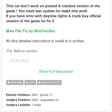
This car don't work on pirated & cracked version of the
game ! You need last update for make this work
If you have error with daytime lights & trunk buy official
version of the game for fix it
Mata File Fix by WesTernDev
All ultra detailed instructions to install is in archive.
-For Add-on version
--- FEATURES ---
- HQ Exterior
Show Full Description
- HQ Interior
- HQ Textures
ADD-ON
SUV
ROLLS ROYCE
- HQ Mirrors
- Breakable Glass
2021. június 17.
Először Feltöltve:
- Alpha Lights
2021. augusztus 31.
Utoljára Feltöltve:
- Hand on Steeringwheel
1 órája
Utoljára Letöltött:
- Burn Map
- Dirt Map