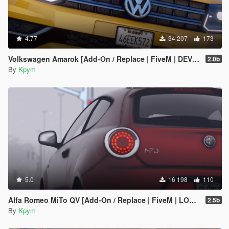
4.77
34 207
173
Volkswagen Amarok [Add-On / Replace | FiveM | DEV | Lods]
2.0b
By
Kpym
5.0
16 198
110
Alfa Romeo MiTo QV [Add-On / Replace | FiveM | LODs]
2.5b
By
Kpym