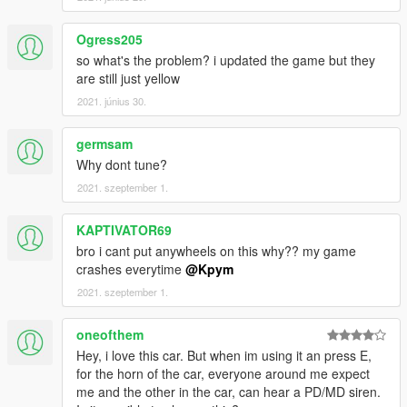
Ogress205
so what's the problem? i updated the game but they
are still just yellow
2021. június 30.
germsam
Why dont tune?
2021. szeptember 1.
KAPTIVATOR69
bro i cant put anywheels on this why?? my game
crashes everytime
@Kpym
2021. szeptember 1.
oneofthem
Hey, i love this car. But when im using it an press E,
for the horn of the car, everyone around me expect
me and the other in the car, can hear a PD/MD siren.