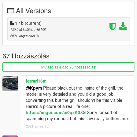
- Lods
All Versions
- Working Dials
- Full Interior UVMap
- Wheel logo don't rotate with wheel
1.1b
(current)
- Real Life Size
130 045 letöltés
, 40 MB
2021. augusztus 31.
- Add possibility to spawn add-on version in traffic
- Add possibility to change damage value
- Add possibility to change spawn value
67 Hozzászólás
--- BUGS---
Mutasd az előző 20 hozzászólást
- No Engine
ferrari16m
@Kpym
Please black out the inside of the grill, the
--- CHANGELOGS ---
model is very detailed and you did a good job
converting this but the grill shouldn't be this visible.
V1.1b :
Here's a picture of a real life one:
https://imgur.com/a/0qzK0XS
Sorry for sort of
- Remake all Readme
spamming my request but this flaw really bothers me.
2021. június 23.
V1.1 :