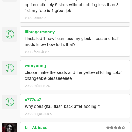
option definitely 5 stars without nothing less than 3
1/2 my rate is 4 great job
2022. január 29.
lilbregetmoney
i installed it now i cant use my glock mods and hair
mods know how to fix that?
2022. február 22.
wonyuong
please make the seats and the yellow stitching color
changeable pleaseeeeee
2022. március 28.
x777ss7
Why does gta5 flash back after adding it
2022. augusztus 8.
Lil_Abbass