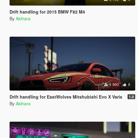
Drift handling for 2015 BMW F82 M4
By
Akihara
1 960
8
Drift handling for EastWolves Mitshubishi Evo X Varis
1.0
By
Akihara