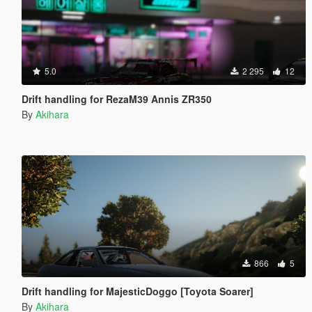
5.0
2 295
12
Drift handling for RezaM39 Annis ZR350
By
Akihara
866
5
Drift handling for MajesticDoggo [Toyota Soarer]
By
Akihara