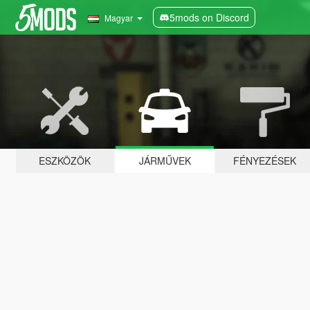
5mods on Discord
Magyar
ESZKÖZÖK
JÁRMŰVEK
FÉNYEZÉSEK