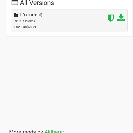
All Versions
1.0
(current)
12 991 letöltés
2023. május 21.
More mods by
Akihara
: