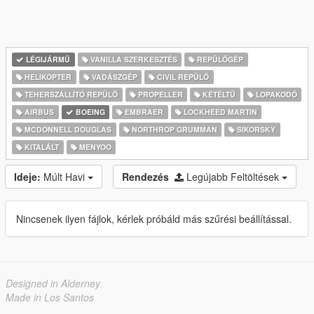
LÉGIJÁRMŰ
VANILLA SZERKESZTÉS
REPÜLŐGÉP
HELIKOPTER
VADÁSZGÉP
CIVIL REPÜLŐ
TEHERSZÁLLÍTÓ REPÜLŐ
PROPELLER
KÉTÉLTŰ
LOPAKODÓ
AIRBUS
BOEING
EMBRAER
LOCKHEED MARTIN
MCDONNELL DOUGLAS
NORTHROP GRUMMAN
SIKORSKY
KITALÁLT
MENYOO
Ideje:
Múlt Havi
Rendezés
Legújabb Feltöltések
Nincsenek ilyen fájlok, kérlek próbáld más szűrési beállítással.
Designed in Alderney
Made in Los Santos