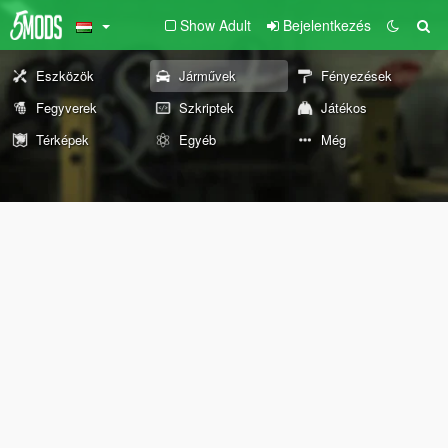
Show Adult
Bejelentkezés
Eszközök
Járművek
Fényezések
Fegyverek
Szkriptek
Játékos
Térképek
Egyéb
Még