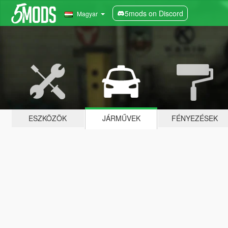
5mods on Discord
Magyar
ESZKÖZÖK
JÁRMŰVEK
FÉNYEZÉSEK