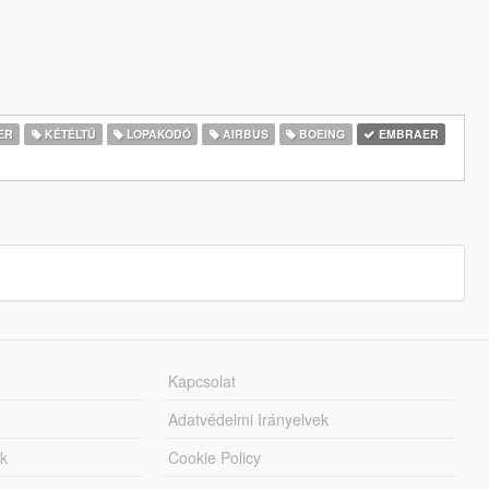
ER
KÉTÉLTŰ
LOPAKODÓ
AIRBUS
BOEING
EMBRAER
Kapcsolat
Adatvédelmi Irányelvek
k
Cookie Policy