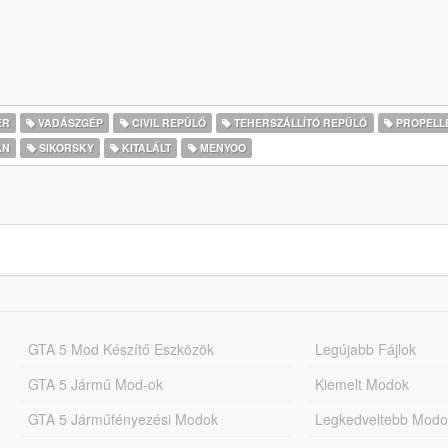
ER
VADÁSZGÉP
CIVIL REPÜLŐ
TEHERSZÁLLÍTÓ REPÜLŐ
PROPELL
AN
SIKORSKY
KITALÁLT
MENYOO
GTA 5 Mod Készítő Eszközök
Legújabb Fájlok
GTA 5 Jármű Mod-ok
Kiemelt Modok
GTA 5 Járműfényezési Modok
Legkedveltebb Modo