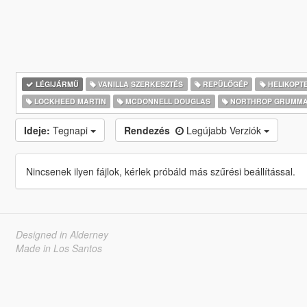
LÉGIJÁRMŰ
VANILLA SZERKESZTÉS
REPÜLŐGÉP
HELIKOPT
LOCKHEED MARTIN
MCDONNELL DOUGLAS
NORTHROP GRUMM
Ideje:
Tegnapi
Rendezés
Legújabb Verziók
Nincsenek ilyen fájlok, kérlek próbáld más szűrési beállítással.
Designed in Alderney
Made in Los Santos