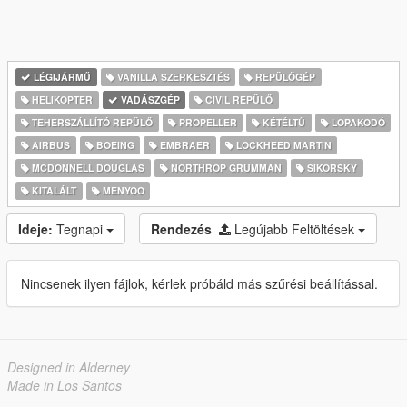
LÉGIJÁRMŰ
VANILLA SZERKESZTÉS
REPÜLŐGÉP
HELIKOPTER
VADÁSZGÉP
CIVIL REPÜLŐ
TEHERSZÁLLÍTÓ REPÜLŐ
PROPELLER
KÉTÉLTŰ
LOPAKODÓ
AIRBUS
BOEING
EMBRAER
LOCKHEED MARTIN
MCDONNELL DOUGLAS
NORTHROP GRUMMAN
SIKORSKY
KITALÁLT
MENYOO
Ideje:
Tegnapi
Rendezés
Legújabb Feltöltések
Nincsenek ilyen fájlok, kérlek próbáld más szűrési beállítással.
Designed in Alderney
Made in Los Santos