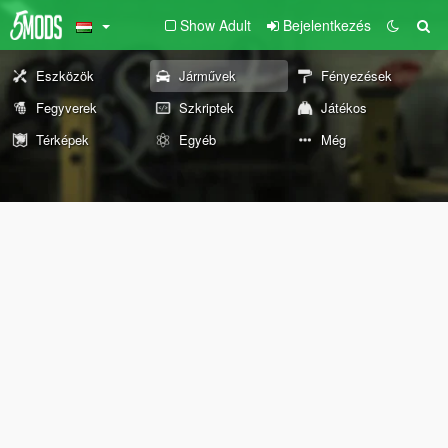
Show Adult
Bejelentkezés
Eszközök
Járművek
Fényezések
Fegyverek
Szkriptek
Játékos
Térképek
Egyéb
Még