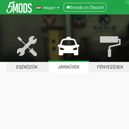
5mods on Discord
Magyar
ESZKÖZÖK
JÁRMŰVEK
FÉNYEZÉSEK