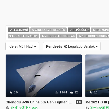
LÉGIJÁRMŰ
VANILLA SZERKESZTÉS
REPÜLŐGÉP
HELIKOPT
LOCKHEED MARTIN
MCDONNELL DOUGLAS
NORTHROP GRUMM
Ideje:
Múlt Havi
Rendezés
Legújabb Verziók
5.0
1 974
32
5.0
Chengdu J-36 China 6th Gen Fighter [Add-On | VehFuncs V]
Me 262 HG III
1.0
By
SkylineGTRFreak
By
SkylineGTR