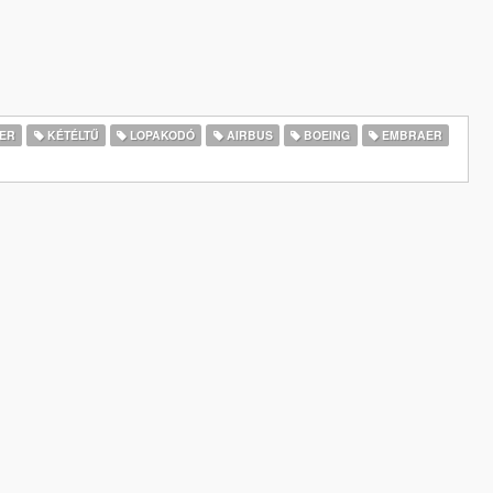
ER
KÉTÉLTŰ
LOPAKODÓ
AIRBUS
BOEING
EMBRAER