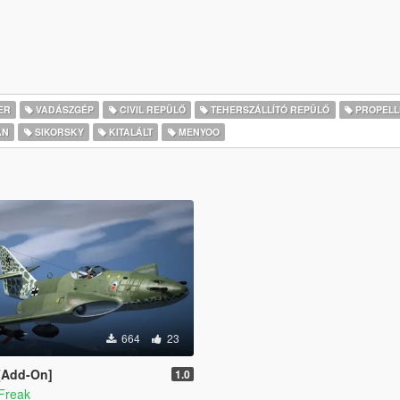
ER
VADÁSZGÉP
CIVIL REPÜLŐ
TEHERSZÁLLÍTÓ REPÜLŐ
PROPELL
AN
SIKORSKY
KITALÁLT
MENYOO
664
23
 [Add-On]
1.0
Freak