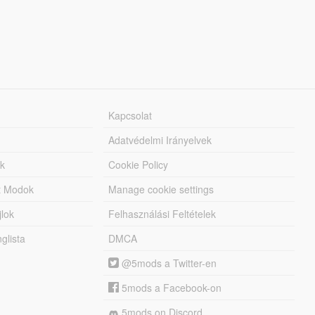
Kapcsolat
Adatvédelmi Irányelvek
k
Cookie Policy
tt Modok
Manage cookie settings
jlok
Felhasználási Feltételek
lista
DMCA
@5mods a Twitter-en
5mods a Facebook-on
5mods on Discord