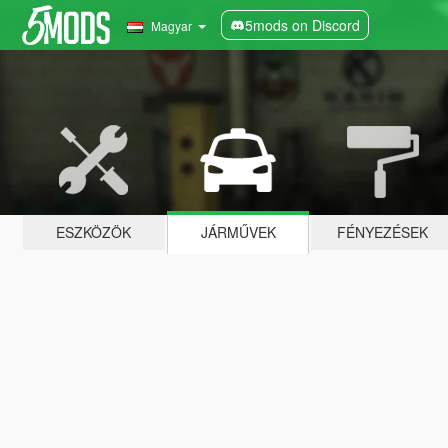
5mods on Discord
Magyar
ESZKÖZÖK
JÁRMŰVEK
FÉNYEZÉSEK