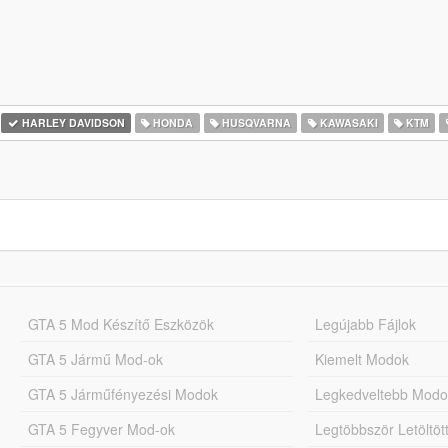
HARLEY DAVIDSON
HONDA
HUSQVARNA
KAWASAKI
KTM
GTA 5 Mod Készítő Eszközök
Legújabb Fájlok
GTA 5 Jármű Mod-ok
Kiemelt Modok
GTA 5 Járműfényezési Modok
Legkedveltebb Modo
GTA 5 Fegyver Mod-ok
Legtöbbször Letöltö