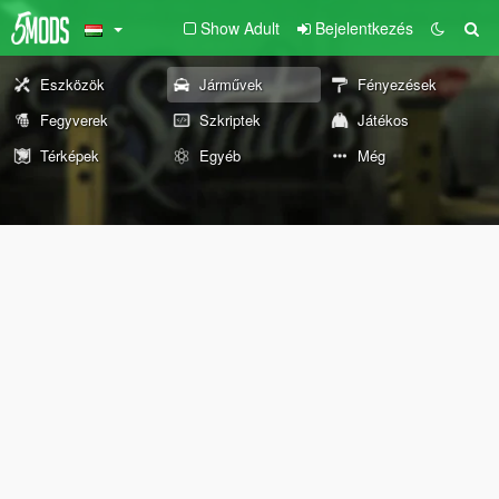
Show Adult
Bejelentkezés
Eszközök
Járművek
Fényezések
Fegyverek
Szkriptek
Játékos
Térképek
Egyéb
Még