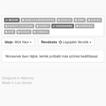
MOTOR
VANILLA SZERKESZTÉS
APRILIA
BMW
DUCATI
HARLEY DAVIDSON
HONDA
HUSQVARNA
KAWASAKI
KTM
SUZUKI
YAMAHA
Ideje:
Múlt Havi
Rendezés
Legújabb Verziók
Nincsenek ilyen fájlok, kérlek próbáld más szűrési beállítással.
Designed in Alderney
Made in Los Santos