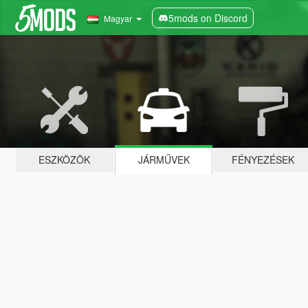
5mods on Discord
Magyar
ESZKÖZÖK
JÁRMŰVEK
FÉNYEZÉSEK