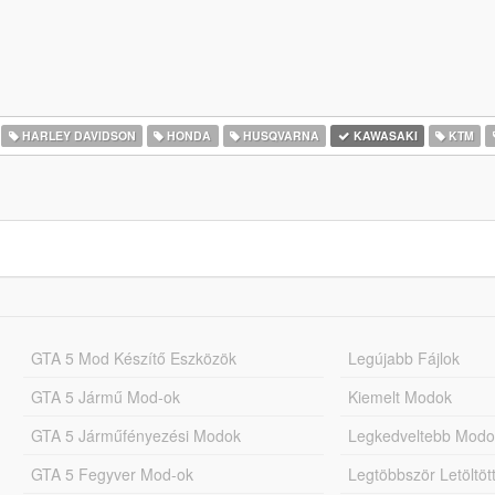
HARLEY DAVIDSON
HONDA
HUSQVARNA
KAWASAKI
KTM
GTA 5 Mod Készítő Eszközök
Legújabb Fájlok
GTA 5 Jármű Mod-ok
Kiemelt Modok
GTA 5 Járműfényezési Modok
Legkedveltebb Modo
GTA 5 Fegyver Mod-ok
Legtöbbször Letöltö